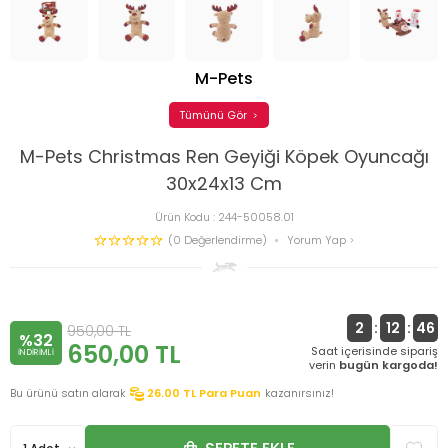
M-Pets
Tümünü Gör
M-Pets Christmas Ren Geyiği Köpek Oyuncağı
30x24x13 Cm
Ürün Kodu :
244-50058.01
(0 Değerlendirme)
Yorum Yap
2
:
12
:
45
950,00
TL
%32
650,00
TL
Saat içerisinde sipariş
INDIRIMLI
verin
bugün kargoda!
Bu ürünü satın alarak
26.00
TL Para Puan
kazanırsınız!