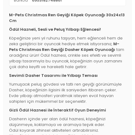
Barkod
6953182748861
M-Pets Christmas Ren Geyiği Köpek Oyuncağı 30x24x13
Cm
Ödül Hazneli, Sesli ve Peluş Yılbaşı Eğlencesi!
Köpeğinize yeni yıl ruhunu taşıyan, hem eğlenceli hem de
zeka geliştirici bir oyuncak hediye etmek istiyorsanız,
M-
Pets Christmas Ren Geyiği Dasher Köpek Oyuncağı
tam
aradığınız ürün! Ödül haznesi, crinkle ses efekti ve sevimli
yılbaşı tasarımıyla bu oyuncak, köpeğinizin oyun zamanını
çok daha keyifli ve hareketli hale getirir.
Sevimli Dasher Tasarımı ile Yılbaşı Teması
Yumuşacık peluş gövdesi ve tatlı ren geyiği görünümüyle
Dasher, köpeğinizin ilgisini ilk saniyeden itibaren çeker.
Evde yılbaşı atmosferi yaratmak isteyen evcil hayvan
sahipleri için mükemmel bir seçenektir.
Gizli Ödül Haznesi ile İnteraktif Oyun Deneyimi
Dasherın içinde yer alan ödül haznesi, köpeğinizi
düşünmeye, koklamaya ve aramaya teşvik eder.
Ödül koyarak zihinsel aktiviteleri artırabilirsiniz.