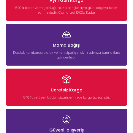
Aynı Gün Kargo
16:00’a kadar vermiş olduğunuz siparişler aynı gün kargoya teslim
edilmektedir. Cumartesi 10:00'a Kadar
Mama Bağışı
Dostluk Kumbarası olarak verilen siparişler sizin adınıza barınaklara
gönderiliyor.
Ücretsiz Kargo
849 TL ve üzeri bütün siparişlerinizde kargo ücretsizdir.
Güvenli alışveriş