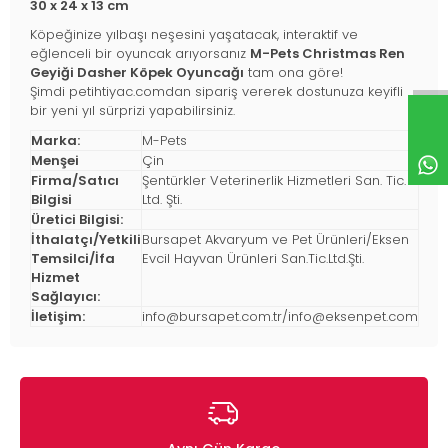
30 x 24 x 13 cm
Köpeğinize yılbaşı neşesini yaşatacak, interaktif ve
eğlenceli bir oyuncak arıyorsanız
M-Pets Christmas Ren
Geyiği Dasher Köpek Oyuncağı
tam ona göre!
Şimdi petihtiyac.comdan sipariş vererek dostunuza keyifli
bir yeni yıl sürprizi yapabilirsiniz.
Marka:
M-Pets
Menşei
Çin
Firma/Satıcı
Şentürkler Veterinerlik Hizmetleri San. Tic.
Bilgisi
Ltd. Şti.
Üretici Bilgisi:
İthalatçı/Yetkili
Bursapet Akvaryum ve Pet Ürünleri/Eksen
Temsilci/İfa
Evcil Hayvan Ürünleri San.Tic.Ltd.Şti.
Hizmet
Sağlayıcı:
İletişim:
info@bursapet.com.tr
/
info@eksenpet.com