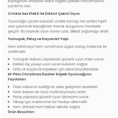
Köpeğinizin enerjisini daha sağlıklı şekilde harcamasına
yardımcı olur.
Crinkle Ses Efekti ile Dikkat Çekici Oyun
Oyuncağın içinde bulunan crinkle kumaş, her ısırıkta hışırtı
sesi çıkararak köpeğinizin merak duygusunu harekete
geçirir. Bu sayede oyun süresi uzar, dikkat yoğunluğu artar.
Yumuşak, Peluş ve Dayanıklı Yapı
Hem sarılmaya hem oynamaya uygun peluş materyal ile
üretilmiştir.
Yumuşak dokusu sayesinde güvenli oyun imknı sunar
Kaliteli dış yüzeyi uzun süreli kullanım sağlar
Orta ve küçük ırk köpekler için ideal boyutlardadır
M-Pets Christmas Dasher Köpek Oyuncağının
Faydaları
Ödül saklama özelliği ile zeka gelişimini destekler
Sesli dokusu ile oyun motivasyonunu artırır
Peluş yapısıyla güvenli oyun deneyimi sunar
Yılbaşı için mükemmel bir hediye alternatifi
Hem zihinsel hem fiziksel aktivite sağlar
Ürün Boyutları