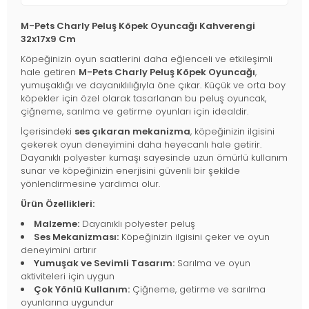
M-Pets Charly Peluş Köpek Oyuncağı Kahverengi
32x17x9 Cm
Köpeğinizin oyun saatlerini daha eğlenceli ve etkileşimli
hale getiren
M-Pets Charly Peluş Köpek Oyuncağı
,
yumuşaklığı ve dayanıklılığıyla öne çıkar. Küçük ve orta boy
köpekler için özel olarak tasarlanan bu peluş oyuncak,
çiğneme, sarılma ve getirme oyunları için idealdir.
İçerisindeki
ses çıkaran mekanizma
, köpeğinizin ilgisini
çekerek oyun deneyimini daha heyecanlı hale getirir.
Dayanıklı polyester kumaşı sayesinde uzun ömürlü kullanım
sunar ve köpeğinizin enerjisini güvenli bir şekilde
yönlendirmesine yardımcı olur.
Ürün Özellikleri:
Malzeme:
Dayanıklı polyester peluş
Ses Mekanizması:
Köpeğinizin ilgisini çeker ve oyun
deneyimini artırır
Yumuşak ve Sevimli Tasarım:
Sarılma ve oyun
aktiviteleri için uygun
Çok Yönlü Kullanım:
Çiğneme, getirme ve sarılma
oyunlarına uygundur