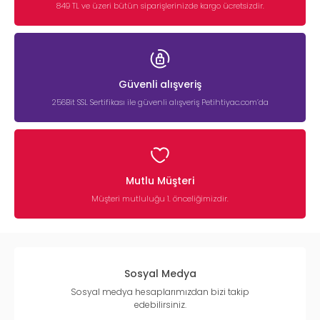
849 TL ve üzeri bütün siparişlerinizde kargo ücretsizdir.
Güvenli alışveriş
256Bit SSL Sertifikası ile güvenli alışveriş Petihtiyac.com’da
Mutlu Müşteri
Müşteri mutluluğu 1. önceliğimizdir.
Sosyal Medya
Sosyal medya hesaplarımızdan bizi takip
edebilirsiniz.