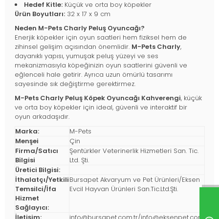
Hedef Kitle:
Küçük ve orta boy köpekler
Ürün Boyutları:
32 x 17 x 9 cm
Neden M-Pets Charly Peluş Oyuncağı?
Enerjik köpekler için oyun saatleri hem fiziksel hem de
zihinsel gelişim açısından önemlidir.
M-Pets Charly
,
dayanıklı yapısı, yumuşak peluş yüzeyi ve ses
mekanizmasıyla köpeğinizin oyun saatlerini güvenli ve
eğlenceli hale getirir. Ayrıca uzun ömürlü tasarımı
sayesinde sık değiştirme gerektirmez.
M-Pets Charly Peluş Köpek Oyuncağı Kahverengi
, küçük
ve orta boy köpekler için ideal, güvenli ve interaktif bir
oyun arkadaşıdır.
Marka:
M-Pets
Menşei
Çin
Firma/Satıcı
Şentürkler Veterinerlik Hizmetleri San. Tic.
Bilgisi
Ltd. Şti.
Üretici Bilgisi:
İthalatçı/Yetkili
Bursapet Akvaryum ve Pet Ürünleri/Eksen
Temsilci/İfa
Evcil Hayvan Ürünleri San.Tic.Ltd.Şti.
Hizmet
Sağlayıcı:
İletişim:
info@bursapet.com.tr
/
info@eksenpet.com