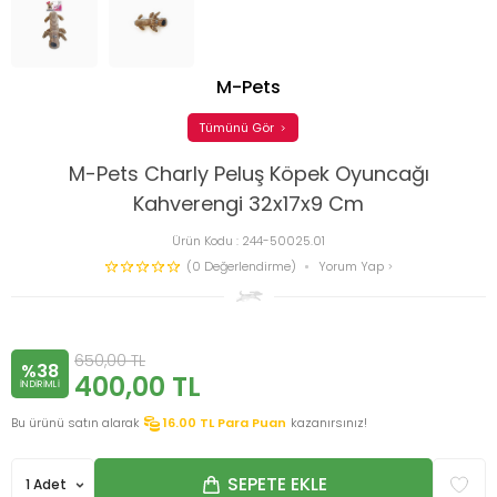
M-Pets
Tümünü Gör
M-Pets Charly Peluş Köpek Oyuncağı
Kahverengi 32x17x9 Cm
Ürün Kodu :
244-50025.01
(0 Değerlendirme)
Yorum Yap
650,00
TL
%38
400,00
TL
INDIRIMLI
Bu ürünü satın alarak
16.00
TL Para Puan
kazanırsınız!
SEPETE EKLE