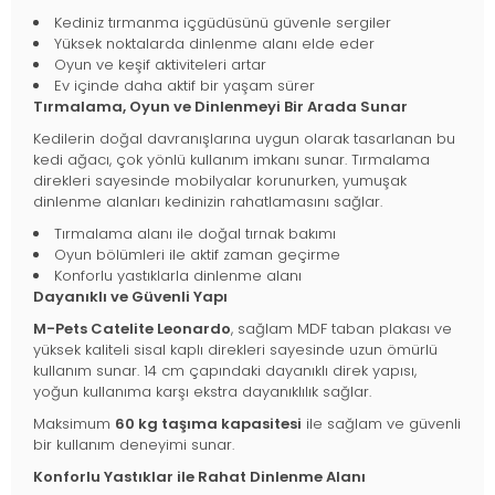
Kediniz tırmanma içgüdüsünü güvenle sergiler
Yüksek noktalarda dinlenme alanı elde eder
Oyun ve keşif aktiviteleri artar
Ev içinde daha aktif bir yaşam sürer
Tırmalama, Oyun ve Dinlenmeyi Bir Arada Sunar
Kedilerin doğal davranışlarına uygun olarak tasarlanan bu
kedi ağacı, çok yönlü kullanım imkanı sunar. Tırmalama
direkleri sayesinde mobilyalar korunurken, yumuşak
dinlenme alanları kedinizin rahatlamasını sağlar.
Tırmalama alanı ile doğal tırnak bakımı
Oyun bölümleri ile aktif zaman geçirme
Konforlu yastıklarla dinlenme alanı
Dayanıklı ve Güvenli Yapı
M-Pets Catelite Leonardo
, sağlam MDF taban plakası ve
yüksek kaliteli sisal kaplı direkleri sayesinde uzun ömürlü
kullanım sunar. 14 cm çapındaki dayanıklı direk yapısı,
yoğun kullanıma karşı ekstra dayanıklılık sağlar.
Maksimum
60 kg taşıma kapasitesi
ile sağlam ve güvenli
bir kullanım deneyimi sunar.
Konforlu Yastıklar ile Rahat Dinlenme Alanı