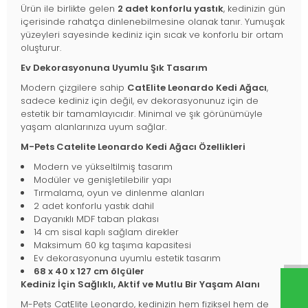
Ürün ile birlikte gelen
2 adet konforlu yastık
, kedinizin gün
içerisinde rahatça dinlenebilmesine olanak tanır. Yumuşak
yüzeyleri sayesinde kediniz için sıcak ve konforlu bir ortam
oluşturur.
Ev Dekorasyonuna Uyumlu Şık Tasarım
Modern çizgilere sahip
CatElite Leonardo Kedi Ağacı
,
sadece kediniz için değil, ev dekorasyonunuz için de
estetik bir tamamlayıcıdır. Minimal ve şık görünümüyle
yaşam alanlarınıza uyum sağlar.
M-Pets Catelite Leonardo Kedi Ağacı Özellikleri
Modern ve yükseltilmiş tasarım
Modüler ve genişletilebilir yapı
Tırmalama, oyun ve dinlenme alanları
2 adet konforlu yastık dahil
Dayanıklı MDF taban plakası
14 cm sisal kaplı sağlam direkler
Maksimum 60 kg taşıma kapasitesi
Ev dekorasyonuna uyumlu estetik tasarım
68 x 40 x 127 cm ölçüler
Kediniz İçin Sağlıklı, Aktif ve Mutlu Bir Yaşam Alanı
M-Pets CatElite Leonardo, kedinizin hem fiziksel hem de