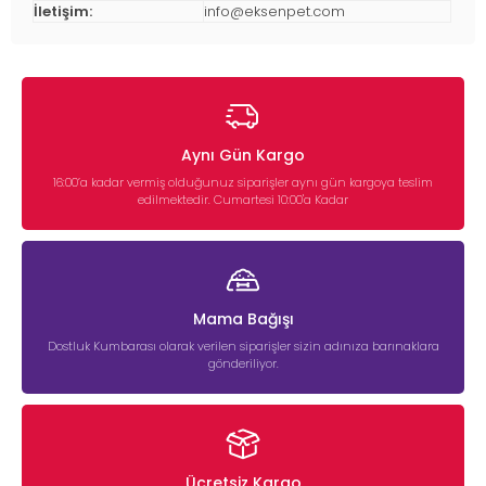
İletişim:
info@eksenpet.com
Aynı Gün Kargo
16:00’a kadar vermiş olduğunuz siparişler aynı gün kargoya teslim
edilmektedir. Cumartesi 10:00'a Kadar
Mama Bağışı
Dostluk Kumbarası olarak verilen siparişler sizin adınıza barınaklara
gönderiliyor.
Ücretsiz Kargo