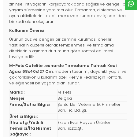
zihinsel ihtiyaçlarını karşılayarak daha sağlıklı ve dengeli bir
yaşam sürmesine yardımcı olur. Tırmanma, dinlenme ve
oyun aktivitelerini tek bir merkezde sunarak ev içinde ideal
bir kedi alanı oluşturur.
Kullanım Önerisi
Ürünün düz ve dengeli bir zemine kurulması önerilir.
Yastıkların düzenli olarak temizlenmesi ve tırmalama
direklerinin aşınma durumuna göre kontrol edilmesi
tavsiye edilir.
M-Pets Catelite Leonardo Tırmalama Tahtalı Kedi
Ağacı 68x40x127 Cm
, modern tasarımı, dayanıklı yapısı ve
çok fonksiyonlu kullanım özellikleriyle kediniz için konforlu
ve eğlenceli bir yaşam alanı sunar.
Marka:
M-Pets
Menşei
Belçika
Firma/Satıcı Bilgisi
Şentürkler Veterinerlik Hizmetleri
San. Tic. Ltd. Şti.
Üretici Bilgisi:
İthalatçı/Yetkili
Eksen Evcil Hayvan Ürünleri
Temsilci/İfa Hizmet
San.Tic.Ltd.Şti.
Sağlayıcı: