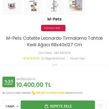
M-Pets
Tümünü Gör
M-Pets Catelite Leonardo Tırmalama Tahtalı
Kedi Ağacı 68x40x127 Cm
Ürün Kodu :
244-54031.01
(0 Değerlendirme)
Yorum Yap
14.850,00
TL
%30
10.400,00
TL
INDIRIMLI
Bu ürünü satın alarak
416.00
TL Para Puan
kazanırsınız!
SEPETE EKLE