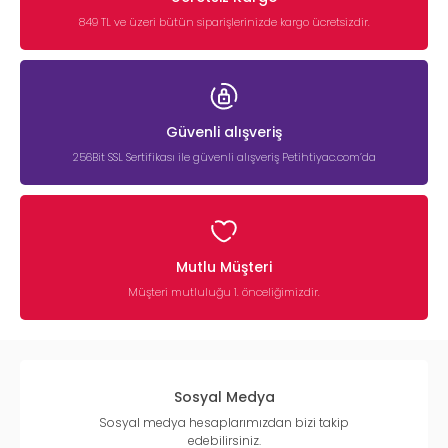
849 TL ve üzeri bütün siparişlerinizde kargo ücretsizdir.
Güvenli alışveriş
256Bit SSL Sertifikası ile güvenli alışveriş Petihtiyac.com’da
Mutlu Müşteri
Müşteri mutluluğu 1. önceliğimizdir.
Sosyal Medya
Sosyal medya hesaplarımızdan bizi takip
edebilirsiniz.