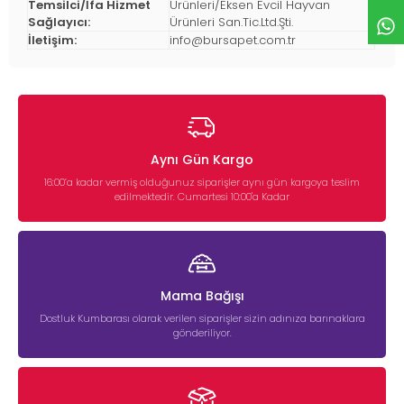
Temsilci/İfa Hizmet
Ürünleri/Eksen Evcil Hayvan
Sağlayıcı:
Ürünleri San.Tic.Ltd.Şti.
İletişim:
info@bursapet.com.tr
Aynı Gün Kargo
16:00’a kadar vermiş olduğunuz siparişler aynı gün kargoya teslim
edilmektedir. Cumartesi 10:00'a Kadar
Mama Bağışı
Dostluk Kumbarası olarak verilen siparişler sizin adınıza barınaklara
gönderiliyor.