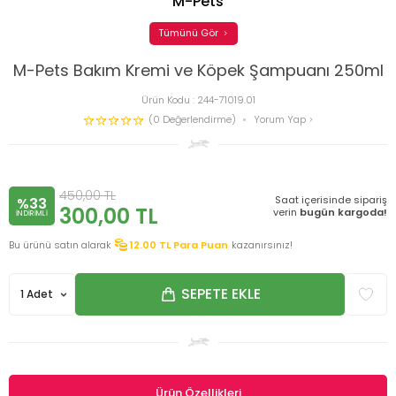
M-Pets
Tümünü Gör
M-Pets Bakım Kremi ve Köpek Şampuanı 250ml
Ürün Kodu :
244-71019.01
(0 Değerlendirme)
Yorum Yap
450,00
TL
Saat içerisinde sipariş
%33
300,00
TL
verin
bugün kargoda!
INDIRIMLI
Bu ürünü satın alarak
12.00
TL Para Puan
kazanırsınız!
SEPETE EKLE
Ürün Özellikleri