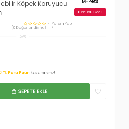
M-Pets
ilebilir Köpek Koruyucu
m
Tümünü Gör
Yorum Yap
(0 Değerlendirme)
0
TL Para Puan
kazanırsınız!
SEPETE EKLE