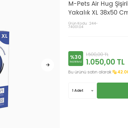
M-Pets Air Hug Şişir
Yakalık XL 38x50 C
Ürün Kodu :
244-
74001.04
1.500,00
TL
%30
1.050,00
TL
INDIRIMLI
Bu ürünü satın alarak
42.0