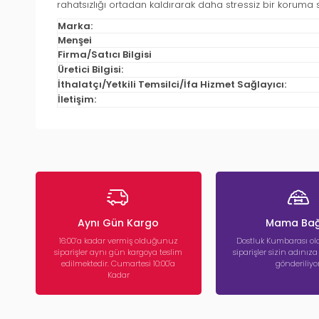
rahatsızlığı ortadan kaldırarak daha stressiz bir koruma 
Marka:
Menşei
Firma/Satıcı Bilgisi
Üretici Bilgisi:
İthalatçı/Yetkili Temsilci/İfa Hizmet Sağlayıcı:
İletişim:
Aynı Gün Kargo
Mama Bağ
16:00’a kadar vermiş olduğunuz
Dostluk Kumbarası ola
siparişler aynı gün kargoya teslim
siparişler sizin adınız
edilmektedir. Cumartesi 10:00'a
gönderiliyor
Kadar