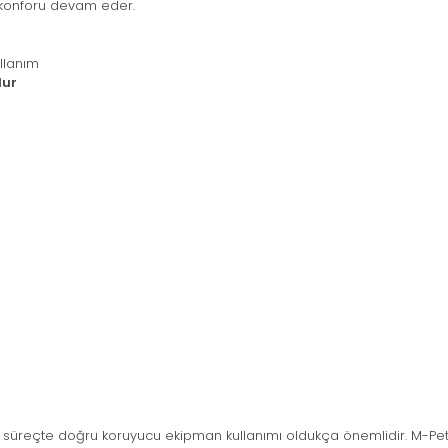
 konforu devam eder.
llanım
lur
 süreçte doğru koruyucu ekipman kullanımı oldukça önemlidir. M-Pets 