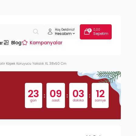
Hoş Geldiniz!
0,00
0
Hesabım
Sepetim
Blog
Kampanyalar
ar
ebilir Köpek Koruyucu Yakalık XL 38x50 Cm
23
09
03
11
:
:
:
gün
saat
dakika
saniye