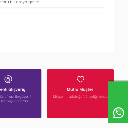
oru bir araya getirir.
nli alışveriş
Mutlu Müşteri
 Sertifikası ile güvenli
Müşteri mutluluğu 1. önceliğimizdir.
iş Petihtiyac.com’da