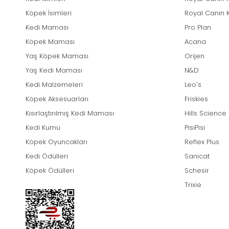
Köpek İsimleri
Royal Canin 
Kedi Maması
Pro Plan
Köpek Maması
Acana
Yaş Köpek Maması
Orijen
Yaş Kedi Maması
N&D
Kedi Malzemeleri
Leo's
Köpek Aksesuarları
Friskies
Kısırlaştırılmış Kedi Maması
Hills Science
Kedi Kumu
PisiPisi
Köpek Oyuncakları
Reflex Plus
Kedi Ödülleri
Sanicat
Köpek Ödülleri
Schesir
Trixie