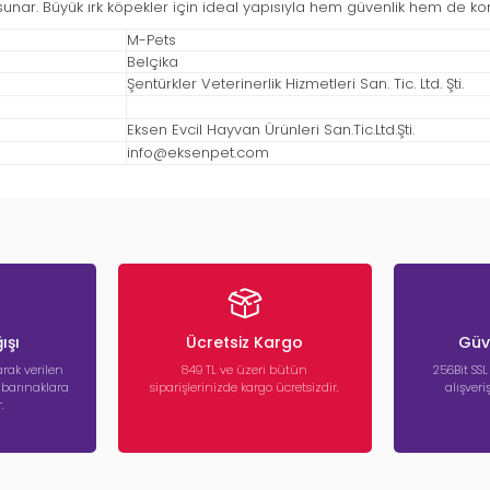
sunar. Büyük ırk köpekler için ideal yapısıyla hem güvenlik hem de konf
M-Pets
Belçika
Şentürkler Veterinerlik Hizmetleri San. Tic. Ltd. Şti.
Eksen Evcil Hayvan Ürünleri San.Tic.Ltd.Şti.
info@eksenpet.com
ışı
Ücretsiz Kargo
Güve
rak verilen
849 TL ve üzeri bütün
256Bit SSL
a barınaklara
siparişlerinizde kargo ücretsizdir.
alışver
.