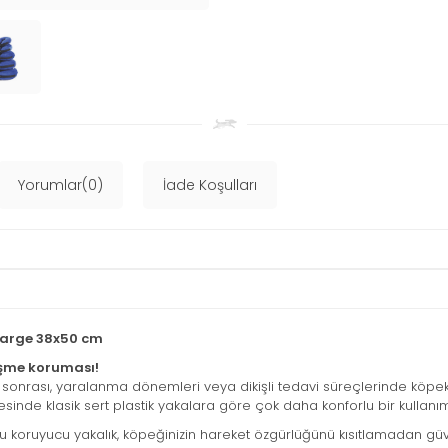
Yorumlar(0)
İade Koşulları
XLarge 38x50 cm
eşme koruması!
on sonrası, yaralanma dönemleri veya dikişli tedavi süreçlerinde köpe
ayesinde klasik sert plastik yakalara göre çok daha konforlu bir kullanı
 koruyucu yakalık, köpeğinizin hareket özgürlüğünü kısıtlamadan gü