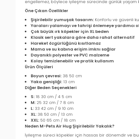
engellemez, böylece iyileşme sürecinde günlük yaşam
Öne Çıkan Özellikler
Şişirilebilir yumuşak tasarım:
Konforlu ve güvenli ku
Yaraları yalamayı ve tahrişi önlemeye yardımcı o
Çok büyük ırk köpekler için XL beden
Klasik sert yakalara göre daha rahat alternatif
Hareket özgürlüğünü kısıtlamaz
Mama ve su kabına erişim imknı sağlar
Dayanıklı polyester ve PVC malzeme
Kolay temizlenebilir ve pratik kullanım
Ürün Ölçüleri
Boyun çevresi:
38 50 cm
Yaka genişliği:
13 cm
Diğer Beden Seçenekleri
S:
18 30 cm / 4 5 cm
M:
25 32 cm / 7 8 cm
L:
33 42 cm / 9 10 cm
XL:
38 50 cm / 13 cm
XXL:
50 65 cm / 18 cm
Neden M-Pets Air Hug Şişirilebilir Yakalık?
İyileşme süreci köpekler için hassas bir dönemdir ve bu