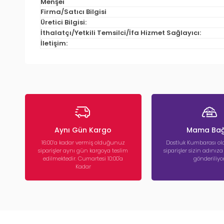
Menşei
Firma/Satıcı Bilgisi
Üretici Bilgisi:
İthalatçı/Yetkili Temsilci/İfa Hizmet Sağlayıcı:
İletişim:
Aynı Gün Kargo
Mama Bağ
16:00’a kadar vermiş olduğunuz
Dostluk Kumbarası ola
siparişler aynı gün kargoya teslim
siparişler sizin adınız
edilmektedir. Cumartesi 10:00'a
gönderiliyor
Kadar