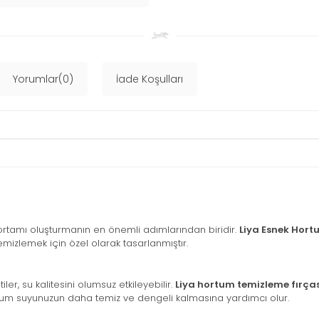
Yorumlar(0)
İade Koşulları
u ortamı oluşturmanın en önemli adımlarından biridir.
Liya Esnek Hort
temizlemek için özel olarak tasarlanmıştır.
ler, su kalitesini olumsuz etkileyebilir.
Liya hortum temizleme fırças
varyum suyunuzun daha temiz ve dengeli kalmasına yardımcı olur.