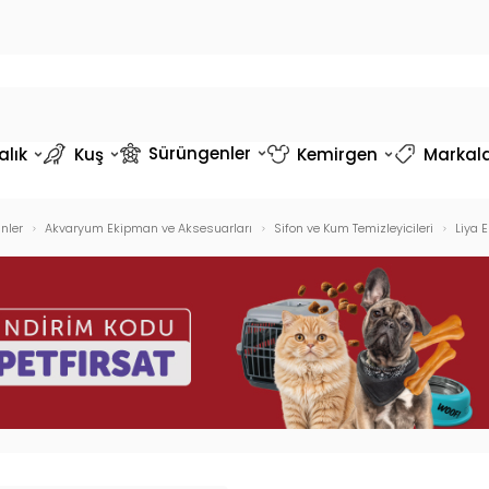
Sürüngenler
alık
Kuş
Kemirgen
Markal
nler
Akvaryum Ekipman ve Aksesuarları
Sifon ve Kum Temizleyicileri
Liya 