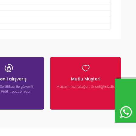
nli alışveriş
Mutlu Müşteri
 Sertifikası ile güvenli
Müşteri mutluluğu 1. önceliğimizdir.
iş Petihtiyac.com’da