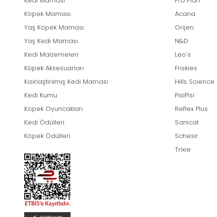
Kedi Maması
Pro Plan
Köpek Maması
Acana
Yaş Köpek Maması
Orijen
Yaş Kedi Maması
N&D
Kedi Malzemeleri
Leo's
Köpek Aksesuarları
Friskies
Kısırlaştırılmış Kedi Maması
Hills Science
Kedi Kumu
PisiPisi
Köpek Oyuncakları
Reflex Plus
Kedi Ödülleri
Sanicat
Köpek Ödülleri
Schesir
Trixie