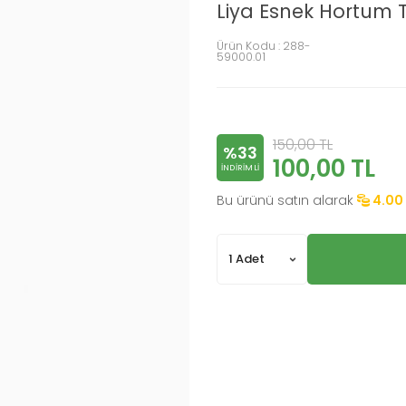
Liya Esnek Hortum 
Ürün Kodu :
288-
59000.01
150,00
TL
%33
100,00
TL
INDIRIMLI
Bu ürünü satın alarak
4.00