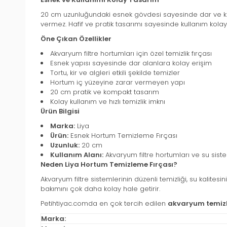
20 cm uzunluğundaki esnek gövdesi sayesinde dar ve kıvrı
vermez. Hafif ve pratik tasarımı sayesinde kullanım kolayl
Öne Çıkan Özellikler
Akvaryum filtre hortumları için özel temizlik fırçası
Esnek yapısı sayesinde dar alanlara kolay erişim
Tortu, kir ve algleri etkili şekilde temizler
Hortum iç yüzeyine zarar vermeyen yapı
20 cm pratik ve kompakt tasarım
Kolay kullanım ve hızlı temizlik imknı
Ürün Bilgisi
Marka:
Liya
Ürün:
Esnek Hortum Temizleme Fırçası
Uzunluk:
20 cm
Kullanım Alanı:
Akvaryum filtre hortumları ve su siste
Neden Liya Hortum Temizleme Fırçası?
Akvaryum filtre sistemlerinin düzenli temizliği, su kalitesi
bakımını çok daha kolay hale getirir.
Petihtiyac.comda en çok tercih edilen
akvaryum temizl
Marka: