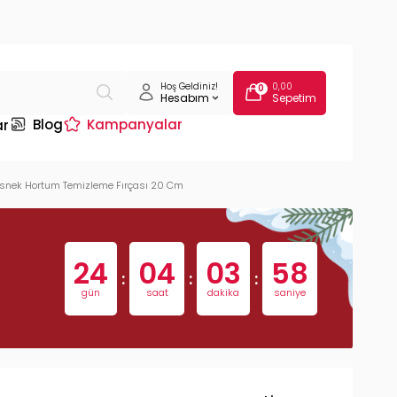
Hoş Geldiniz!
0,00
0
Hesabım
Sepetim
Blog
Kampanyalar
ar
Esnek Hortum Temizleme Fırçası 20 Cm
24
04
03
57
:
:
:
gün
saat
dakika
saniye