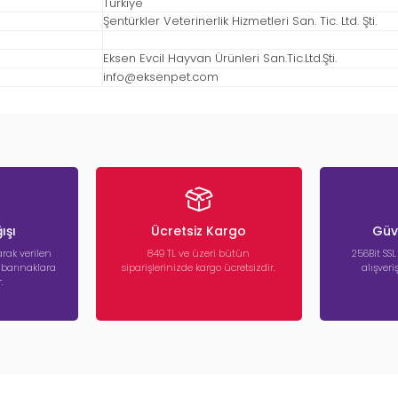
Türkiye
Şentürkler Veterinerlik Hizmetleri San. Tic. Ltd. Şti.
Eksen Evcil Hayvan Ürünleri San.Tic.Ltd.Şti.
info@eksenpet.com
ışı
Ücretsiz Kargo
Güve
rak verilen
849 TL ve üzeri bütün
256Bit SSL
a barınaklara
siparişlerinizde kargo ücretsizdir.
alışver
.