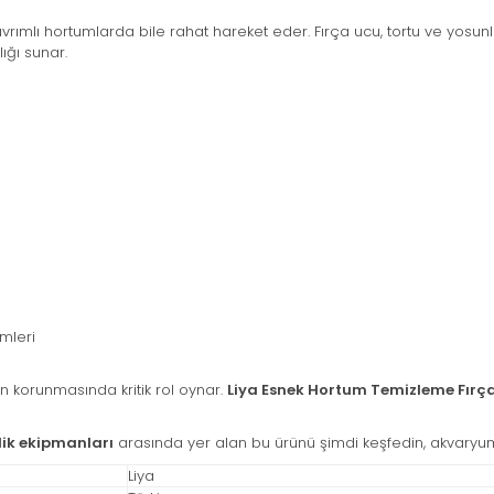
mlı hortumlarda bile rahat hareket eder. Fırça ucu, tortu ve yosunlar
ığı sunar.
mleri
nin korunmasında kritik rol oynar.
Liya Esnek Hortum Temizleme Fırça
ik ekipmanları
arasında yer alan bu ürünü şimdi keşfedin, akvaryu
Liya