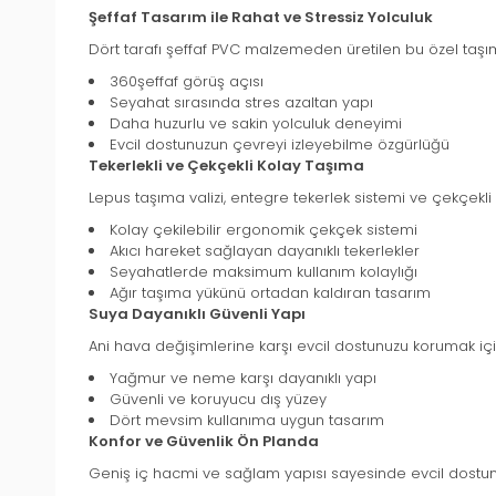
Şeffaf Tasarım ile Rahat ve Stressiz Yolculuk
Dört tarafı şeffaf PVC malzemeden üretilen bu özel taşıma 
360şeffaf görüş açısı
Seyahat sırasında stres azaltan yapı
Daha huzurlu ve sakin yolculuk deneyimi
Evcil dostunuzun çevreyi izleyebilme özgürlüğü
Tekerlekli ve Çekçekli Kolay Taşıma
Lepus taşıma valizi, entegre tekerlek sistemi ve çekçekli
Kolay çekilebilir ergonomik çekçek sistemi
Akıcı hareket sağlayan dayanıklı tekerlekler
Seyahatlerde maksimum kullanım kolaylığı
Ağır taşıma yükünü ortadan kaldıran tasarım
Suya Dayanıklı Güvenli Yapı
Ani hava değişimlerine karşı evcil dostunuzu korumak iç
Yağmur ve neme karşı dayanıklı yapı
Güvenli ve koruyucu dış yüzey
Dört mevsim kullanıma uygun tasarım
Konfor ve Güvenlik Ön Planda
Geniş iç hacmi ve sağlam yapısı sayesinde evcil dostunu