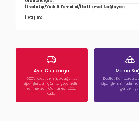
Üretici Bilgisi:
İthalatçı/Yetkili Temsilci/İfa Hizmet Sağlayıcı:
İletişim:
Aynı Gün Kargo
Mama Bağ
16:00’a kadar vermiş olduğunuz
Dostluk Kumbarası ola
siparişler aynı gün kargoya teslim
siparişler sizin adınız
edilmektedir. Cumartesi 10:00'a
gönderiliyor
Kadar