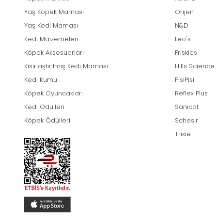
Yaş Köpek Maması
Orijen
Yaş Kedi Maması
N&D
Kedi Malzemeleri
Leo's
Köpek Aksesuarları
Friskies
Kısırlaştırılmış Kedi Maması
Hills Science
Kedi Kumu
PisiPisi
Köpek Oyuncakları
Reflex Plus
Kedi Ödülleri
Sanicat
Köpek Ödülleri
Schesir
Trixie