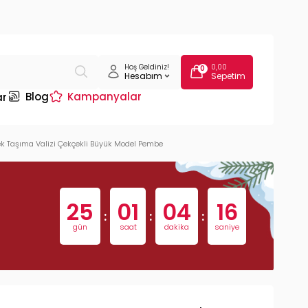
Hoş Geldiniz!
0,00
0
Hesabım
Sepetim
Blog
Kampanyalar
ar
pek Taşıma Valizi Çekçekli Büyük Model Pembe
25
01
04
15
:
:
:
gün
saat
dakika
saniye