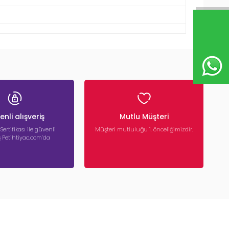
nli alışveriş
Mutlu Müşteri
 Sertifikası ile güvenli
Müşteri mutluluğu 1. önceliğimizdir.
iş Petihtiyac.com’da