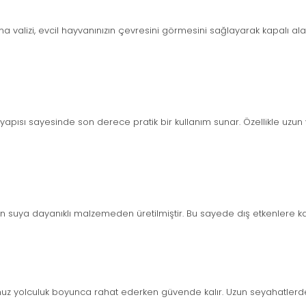
valizi, evcil hayvanınızın çevresini görmesini sağlayarak kapalı alan 
 yapısı sayesinde son derece pratik bir kullanım sunar. Özellikle uzu
in suya dayanıklı malzemeden üretilmiştir. Bu sayede dış etkenlere ka
z yolculuk boyunca rahat ederken güvende kalır. Uzun seyahatlerde b