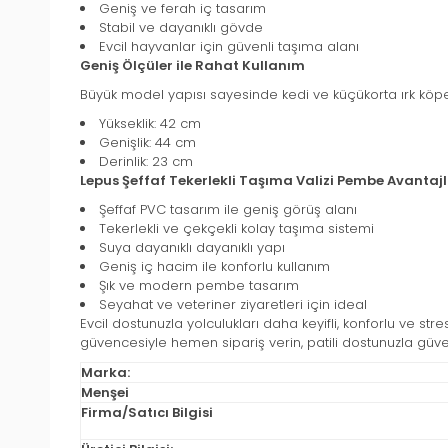
Geniş ve ferah iç tasarım
Stabil ve dayanıklı gövde
Evcil hayvanlar için güvenli taşıma alanı
Geniş Ölçüler ile Rahat Kullanım
Büyük model yapısı sayesinde kedi ve küçükorta ırk köpek
Yükseklik: 42 cm
Genişlik: 44 cm
Derinlik: 23 cm
Lepus Şeffaf Tekerlekli Taşıma Valizi Pembe Avantajl
Şeffaf PVC tasarım ile geniş görüş alanı
Tekerlekli ve çekçekli kolay taşıma sistemi
Suya dayanıklı dayanıklı yapı
Geniş iç hacim ile konforlu kullanım
Şık ve modern pembe tasarım
Seyahat ve veteriner ziyaretleri için ideal
Evcil dostunuzla yolculukları daha keyifli, konforlu ve st
güvencesiyle hemen sipariş verin, patili dostunuzla güvenli
Marka:
Menşei
Firma/Satıcı Bilgisi