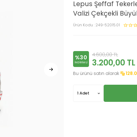
Lepus Şeffaf Tekerl
Valizi Çekçekli Bü
Ürün Kodu :
249-52015.01
4.600,00
TL
%30
3.200,00
TL
INDIRIMLI
Bu ürünü satın alarak
128.