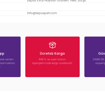
Lepus Evcil Hayvan Ürünleri Teks. Ltd.Şti
info@lepuspet.com
ışı
Ücretsiz Kargo
Güve
rak verilen
849 TL ve üzeri bütün
256Bit SSL
a barınaklara
siparişlerinizde kargo ücretsizdir.
alışver
.