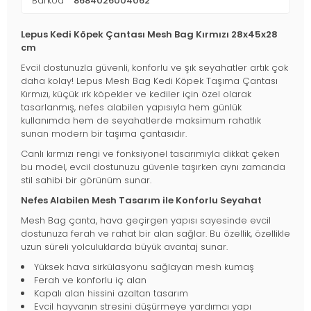
Barkod
8684026004062
Lepus Kedi Köpek Çantası Mesh Bag Kırmızı 28x45x28
cm
Evcil dostunuzla güvenli, konforlu ve şık seyahatler artık çok
daha kolay! Lepus Mesh Bag Kedi Köpek Taşıma Çantası
Kırmızı, küçük ırk köpekler ve kediler için özel olarak
tasarlanmış, nefes alabilen yapısıyla hem günlük
kullanımda hem de seyahatlerde maksimum rahatlık
sunan modern bir taşıma çantasıdır.
Canlı kırmızı rengi ve fonksiyonel tasarımıyla dikkat çeken
bu model, evcil dostunuzu güvenle taşırken aynı zamanda
stil sahibi bir görünüm sunar.
Nefes Alabilen Mesh Tasarım ile Konforlu Seyahat
Mesh Bag çanta, hava geçirgen yapısı sayesinde evcil
dostunuza ferah ve rahat bir alan sağlar. Bu özellik, özellikle
uzun süreli yolculuklarda büyük avantaj sunar.
Yüksek hava sirkülasyonu sağlayan mesh kumaş
Ferah ve konforlu iç alan
Kapalı alan hissini azaltan tasarım
Evcil hayvanın stresini düşürmeye yardımcı yapı