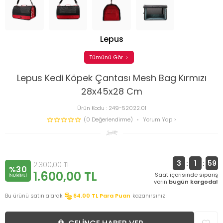
Lepus
Tümünü Gör
Lepus Kedi Köpek Çantası Mesh Bag Kırmızı
28x45x28 Cm
Ürün Kodu :
249-52022.01
(0 Değerlendirme)
Yorum Yap
3
:
1
:
58
2.300,00
TL
%30
1.600,00
TL
Saat içerisinde sipariş
INDIRIMLI
verin
bugün kargoda!
Bu ürünü satın alarak
64.00
TL Para Puan
kazanırsınız!