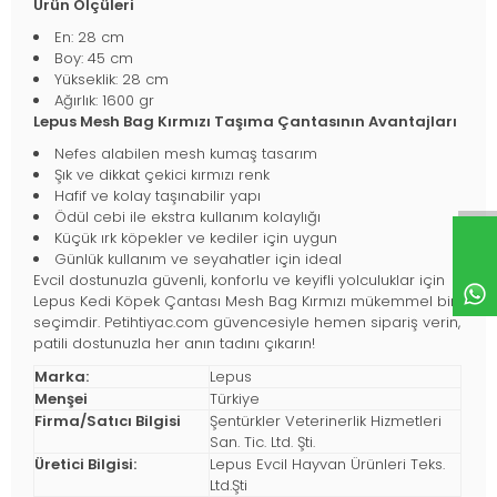
Ürün Ölçüleri
En: 28 cm
Boy: 45 cm
Yükseklik: 28 cm
Ağırlık: 1600 gr
Lepus Mesh Bag Kırmızı Taşıma Çantasının Avantajları
Nefes alabilen mesh kumaş tasarım
Şık ve dikkat çekici kırmızı renk
Hafif ve kolay taşınabilir yapı
Ödül cebi ile ekstra kullanım kolaylığı
Küçük ırk köpekler ve kediler için uygun
Günlük kullanım ve seyahatler için ideal
Evcil dostunuzla güvenli, konforlu ve keyifli yolculuklar için
Lepus Kedi Köpek Çantası Mesh Bag Kırmızı mükemmel bir
seçimdir. Petihtiyac.com güvencesiyle hemen sipariş verin,
patili dostunuzla her anın tadını çıkarın!
Marka:
Lepus
Menşei
Türkiye
Firma/Satıcı Bilgisi
Şentürkler Veterinerlik Hizmetleri
San. Tic. Ltd. Şti.
Üretici Bilgisi:
Lepus Evcil Hayvan Ürünleri Teks.
Ltd.Şti