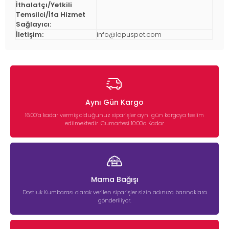
İthalatçı/Yetkili
Temsilci/İfa Hizmet
Sağlayıcı:
İletişim:
info@lepuspet.com
Aynı Gün Kargo
16:00’a kadar vermiş olduğunuz siparişler aynı gün kargoya teslim
edilmektedir. Cumartesi 10:00'a Kadar
Mama Bağışı
Dostluk Kumbarası olarak verilen siparişler sizin adınıza barınaklara
gönderiliyor.