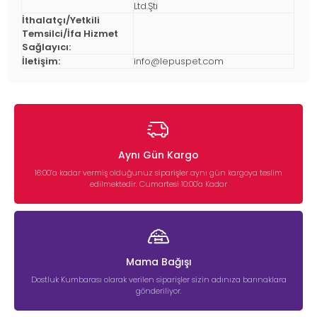
Ltd.Şti
İthalatçı/Yetkili
Temsilci/İfa Hizmet
Sağlayıcı:
İletişim:
info@lepuspet.com
Aynı Gün Kargo
16:00’a kadar vermiş olduğunuz siparişler aynı gün kargoya teslim
edilmektedir. Cumartesi 10:00'a Kadar
Mama Bağışı
Dostluk Kumbarası olarak verilen siparişler sizin adınıza barınaklara
gönderiliyor.