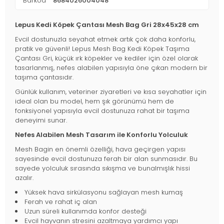
Barkod
8684026004048
Lepus Kedi Köpek Çantası Mesh Bag Gri 28x45x28 cm
Evcil dostunuzla seyahat etmek artık çok daha konforlu,
pratik ve güvenli! Lepus Mesh Bag Kedi Köpek Taşıma
Çantası Gri, küçük ırk köpekler ve kediler için özel olarak
tasarlanmış, nefes alabilen yapısıyla öne çıkan modern bir
taşıma çantasıdır.
Günlük kullanım, veteriner ziyaretleri ve kısa seyahatler için
ideal olan bu model, hem şık görünümü hem de
fonksiyonel yapısıyla evcil dostunuza rahat bir taşıma
deneyimi sunar.
Nefes Alabilen Mesh Tasarım ile Konforlu Yolculuk
Mesh Bagin en önemli özelliği, hava geçirgen yapısı
sayesinde evcil dostunuza ferah bir alan sunmasıdır. Bu
sayede yolculuk sırasında sıkışma ve bunalmışlık hissi
azalır.
Yüksek hava sirkülasyonu sağlayan mesh kumaş
Ferah ve rahat iç alan
Uzun süreli kullanımda konfor desteği
Evcil hayvanın stresini azaltmaya yardımcı yapı