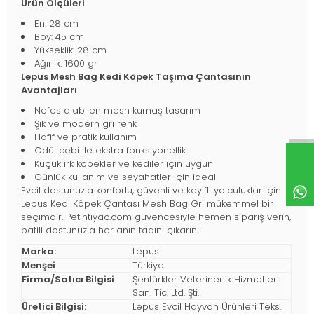
Ürün Ölçüleri
En: 28 cm
Boy: 45 cm
Yükseklik: 28 cm
Ağırlık: 1600 gr
Lepus Mesh Bag Kedi Köpek Taşıma Çantasının
Avantajları
Nefes alabilen mesh kumaş tasarım
Şık ve modern gri renk
Hafif ve pratik kullanım
Ödül cebi ile ekstra fonksiyonellik
Küçük ırk köpekler ve kediler için uygun
Günlük kullanım ve seyahatler için ideal
Evcil dostunuzla konforlu, güvenli ve keyifli yolculuklar için
Lepus Kedi Köpek Çantası Mesh Bag Gri mükemmel bir
seçimdir. Petihtiyac.com güvencesiyle hemen sipariş verin,
patili dostunuzla her anın tadını çıkarın!
Marka:
Lepus
Menşei
Türkiye
Firma/Satıcı Bilgisi
Şentürkler Veterinerlik Hizmetleri
San. Tic. Ltd. Şti.
Üretici Bilgisi:
Lepus Evcil Hayvan Ürünleri Teks.