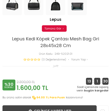
Lepus
Tümünü Gör
Lepus Kedi Köpek Çantası Mesh Bag Gri
28x45x28 Cm
Ürün Kodu :
249-52021.01
(0 Değerlendirme)
Yorum Yap
13
:
1
:
29
2.300,00
TL
%30
1.600,00
TL
Saat içerisinde sipariş
INDIRIMLI
verin
bugün kargoda!
Bu ürünü satın alarak
64.00
TL Para Puan
kazanırsınız!