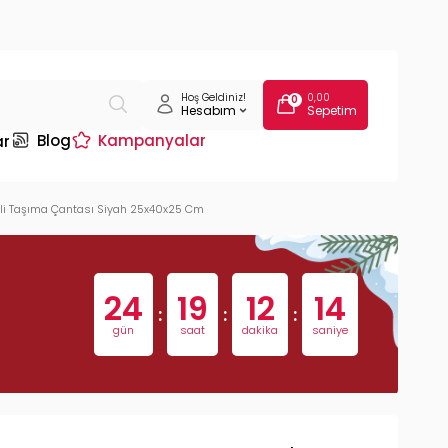
Hoş Geldiniz!
0,00
0
Hesabım
Sepetim
Blog
Kampanyalar
ar
nli Taşıma Çantası Siyah 25x40x25 Cm
24
19
12
13
:
:
:
gün
saat
dakika
saniye