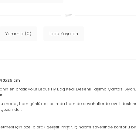
Yorumlar(0)
İade Koşulları
x40x25 cm
manın en pratik yolu! Lepus Fly Bag Kedi Desenli Taşıma Çantası Siyah,
r.
n bu model, hem günlük kullanımda hem de seyahatlerde evcil dostunu
ir çözümdür.
tmesi için özel olarak geliştirilmiştir. İç hacmi sayesinde konforlu bi