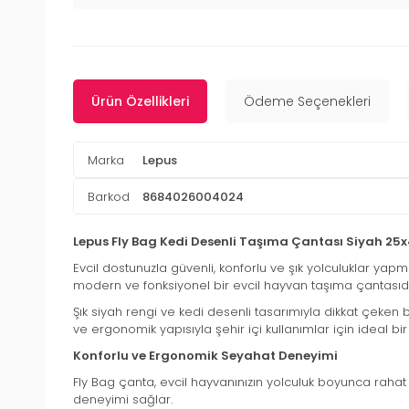
Ürün Özellikleri
Ödeme Seçenekleri
Marka
Lepus
Barkod
8684026004024
Lepus Fly Bag Kedi Desenli Taşıma Çantası Siyah 25
Evcil dostunuzla güvenli, konforlu ve şık yolculuklar yap
modern ve fonksiyonel bir evcil hayvan taşıma çantasıdı
Şık siyah rengi ve kedi desenli tasarımıyla dikkat çeke
ve ergonomik yapısıyla şehir içi kullanımlar için ideal b
Konforlu ve Ergonomik Seyahat Deneyimi
Fly Bag çanta, evcil hayvanınızın yolculuk boyunca rahat e
deneyimi sağlar.