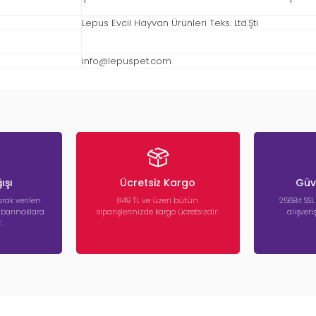
Lepus Evcil Hayvan Ürünleri Teks. Ltd.Şti
info@lepuspet.com
ışı
Ücretsiz Kargo
Güve
rak verilen
849 TL ve üzeri bütün
256Bit SSL
a barınaklara
siparişlerinizde kargo ücretsizdir.
alışver
.