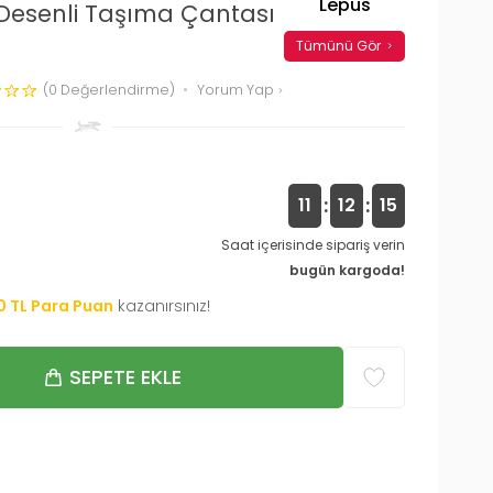
Lepus
 Desenli Taşıma Çantası
Tümünü Gör
(0 Değerlendirme)
Yorum Yap
:
:
11
12
15
Saat içerisinde sipariş verin
bugün kargoda!
0
TL Para Puan
kazanırsınız!
SEPETE EKLE