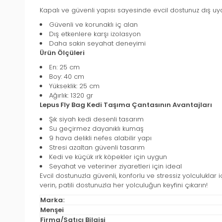
Kapalı ve güvenli yapısı sayesinde evcil dostunuz dış uya
Güvenli ve korunaklı iç alan
Dış etkenlere karşı izolasyon
Daha sakin seyahat deneyimi
Ürün Ölçüleri
En: 25 cm
Boy: 40 cm
Yükseklik: 25 cm
Ağırlık: 1320 gr
Lepus Fly Bag Kedi Taşıma Çantasının Avantajları
Şık siyah kedi desenli tasarım
Su geçirmez dayanıklı kumaş
9 hava delikli nefes alabilir yapı
Stresi azaltan güvenli tasarım
Kedi ve küçük ırk köpekler için uygun
Seyahat ve veteriner ziyaretleri için ideal
Evcil dostunuzla güvenli, konforlu ve stressiz yolculuk
verin, patili dostunuzla her yolculuğun keyfini çıkarın!
Marka:
Menşei
Firma/Satıcı Bilgisi