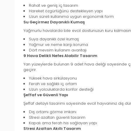
Rahat ve geniş iç tasarım
Hareket özgürlüğünü destekleyen yapı
Uzun süreli kullanıma uygun ergonomik form
Su Geçirmez Dayanıklı Kumaş
Yağmurlu havalarda bile evcil dostunuzun kuru kalmasını
Suya dayanıklı özel kumaş
Yağmur ve neme karşı koruma
Dört mevsim kullanım avantajı
9 Hava Delikli Nefes Alabilir Tasarım
Yan yüzeylerde bulunan 9 adet hava deliği sayesinde çan
geçirir.
Yüksek hava sirkülasyonu
Ferah ve sağlıklı iç ortam
Uzun yolculuklarda konfor desteği
Şeffaf ve Güvenli Yapı
Şeffaf detaylı tasarımı sayesinde evcil hayvanınız dış dün
Dış ortamı görme imkanı
Stresi azaltan güvenli tasarım
Kapalı ama ferah his sağlayan yapı
Stresi Azaltan Akıllı Tasarım