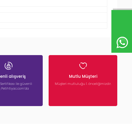
nli alışveriş
Mutlu Müşteri
 Sertifikası ile güvenli
Müşteri mutluluğu 1. önceliğimizdir.
iş Petihtiyac.com’da