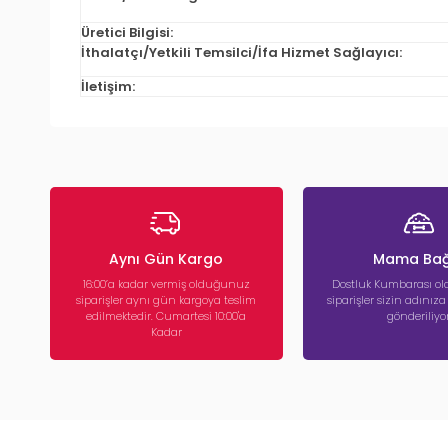
Üretici Bilgisi:
İthalatçı/Yetkili Temsilci/İfa Hizmet Sağlayıcı:
İletişim:
Aynı Gün Kargo
Mama Bağ
16:00’a kadar vermiş olduğunuz
Dostluk Kumbarası ola
siparişler aynı gün kargoya teslim
siparişler sizin adınız
edilmektedir. Cumartesi 10:00'a
gönderiliyor
Kadar