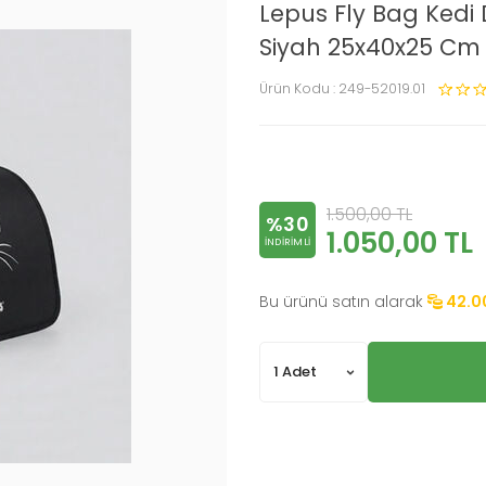
Lepus Fly Bag Kedi
Siyah 25x40x25 Cm
Ürün Kodu :
249-52019.01
1.500,00
TL
%30
1.050,00
TL
INDIRIMLI
Bu ürünü satın alarak
42.0