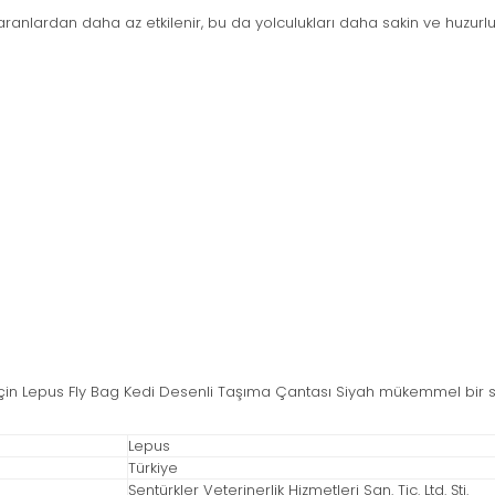
ranlardan daha az etkilenir, bu da yolculukları daha sakin ve huzurlu 
lar için Lepus Fly Bag Kedi Desenli Taşıma Çantası Siyah mükemmel bir
Lepus
Türkiye
Şentürkler Veterinerlik Hizmetleri San. Tic. Ltd. Şti.