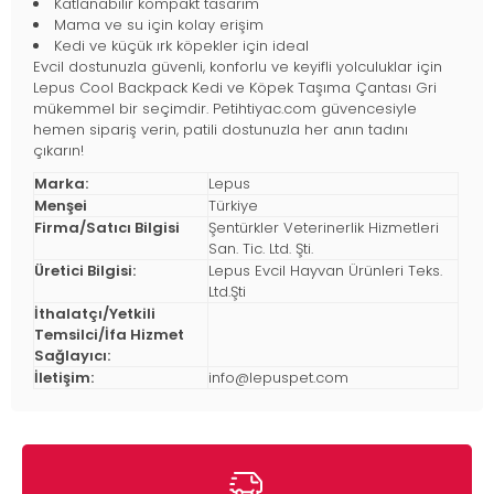
Katlanabilir kompakt tasarım
Mama ve su için kolay erişim
Kedi ve küçük ırk köpekler için ideal
Evcil dostunuzla güvenli, konforlu ve keyifli yolculuklar için
Lepus Cool Backpack Kedi ve Köpek Taşıma Çantası Gri
mükemmel bir seçimdir. Petihtiyac.com güvencesiyle
hemen sipariş verin, patili dostunuzla her anın tadını
çıkarın!
Marka:
Lepus
Menşei
Türkiye
Firma/Satıcı Bilgisi
Şentürkler Veterinerlik Hizmetleri
San. Tic. Ltd. Şti.
Üretici Bilgisi:
Lepus Evcil Hayvan Ürünleri Teks.
Ltd.Şti
İthalatçı/Yetkili
Temsilci/İfa Hizmet
Sağlayıcı:
İletişim:
info@lepuspet.com