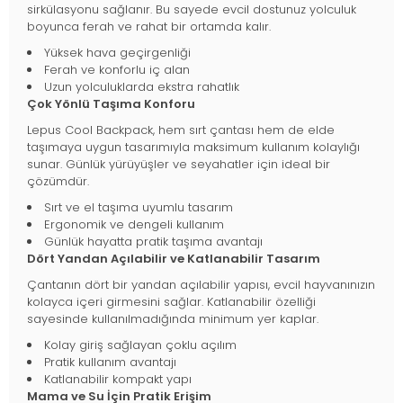
sirkülasyonu sağlanır. Bu sayede evcil dostunuz yolculuk
boyunca ferah ve rahat bir ortamda kalır.
Yüksek hava geçirgenliği
Ferah ve konforlu iç alan
Uzun yolculuklarda ekstra rahatlık
Çok Yönlü Taşıma Konforu
Lepus Cool Backpack, hem sırt çantası hem de elde
taşımaya uygun tasarımıyla maksimum kullanım kolaylığı
sunar. Günlük yürüyüşler ve seyahatler için ideal bir
çözümdür.
Sırt ve el taşıma uyumlu tasarım
Ergonomik ve dengeli kullanım
Günlük hayatta pratik taşıma avantajı
Dört Yandan Açılabilir ve Katlanabilir Tasarım
Çantanın dört bir yandan açılabilir yapısı, evcil hayvanınızın
kolayca içeri girmesini sağlar. Katlanabilir özelliği
sayesinde kullanılmadığında minimum yer kaplar.
Kolay giriş sağlayan çoklu açılım
Pratik kullanım avantajı
Katlanabilir kompakt yapı
Mama ve Su İçin Pratik Erişim