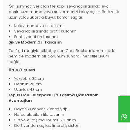
Ön kısmında yer alan file kapı, seyahat sırasında evcil
dostunuza mama veya su vermenizi kolaylaştırır. Bu özellik
uzun yolculuklarda büyük konfor sağlar.
Kolay mama ve su erişimi
Seyahat sırasında pratik kullanım
Fonksiyonel ön tasarım
Şık ve Modern Gri Tasarım
Zarif gri rengiyle dikkat çeken Cool Backpack, hem sade
hem de modern bir görünüm sunarak her stile uyum
sağlar.
Ürün Ölçüleri
Yükseklik: 32 cm
Derinlik: 26 cm
Uzunluk: 43 cm
Lepus Cool Backpack Gri Taşıma Çantasının
Avantajları
Dayanıklı kanvas kumaş yapı
Nefes alabilen file tasarım
Sırt ve el taşıma uyumlu kullanım
Dört yandan açılabilir pratik sistem