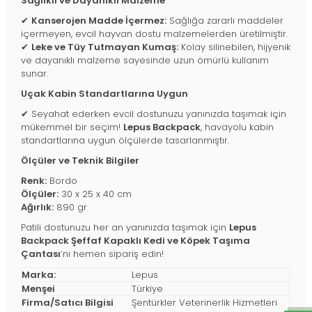
Sağlıklı ve Dayanıklı Malzeme
✔
Kanserojen Madde İçermez:
Sağlığa zararlı maddeler
içermeyen, evcil hayvan dostu malzemelerden üretilmiştir.
✔
Leke ve Tüy Tutmayan Kumaş:
Kolay silinebilen, hijyenik
ve dayanıklı malzeme sayesinde uzun ömürlü kullanım
sunar.
Uçak Kabin Standartlarına Uygun
✔ Seyahat ederken evcil dostunuzu yanınızda taşımak için
mükemmel bir seçim!
Lepus Backpack
, havayolu kabin
standartlarına uygun ölçülerde tasarlanmıştır.
Ölçüler ve Teknik Bilgiler
Renk:
Bordo
Ölçüler:
30 x 25 x 40 cm
Ağırlık:
890 gr
Patili dostunuzu her an yanınızda taşımak için
Lepus
Backpack Şeffaf Kapaklı Kedi ve Köpek Taşıma
Çantası
’nı hemen sipariş edin!
Marka:
Lepus
Menşei
Türkiye
Firma/Satıcı Bilgisi
Şentürkler Veterinerlik Hizmetleri