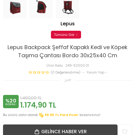
Lepus
Tümünü Gör
Lepus Backpack Şeffaf Kapaklı Kedi ve Köpek
Taşıma Çantası Bordo 30x25x40 Cm
Ürün Kodu :
249-52000.01
(0 Değerlendirme)
Yorum Yap
1.460,00
TL
%20
1.174,90
TL
INDIRIMLI
Bu ürünü satın alarak
46.96
TL Para Puan
kazanırsınız!
GELINCE HABER VER