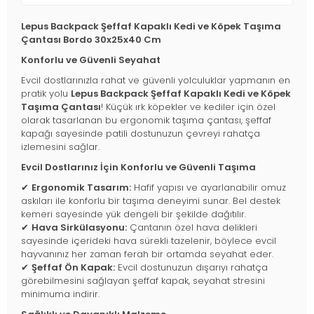
Lepus Backpack Şeffaf Kapaklı Kedi ve Köpek Taşıma
Çantası Bordo 30x25x40 Cm
Konforlu ve Güvenli Seyahat
Evcil dostlarınızla rahat ve güvenli yolculuklar yapmanın en
pratik yolu
Lepus Backpack Şeffaf Kapaklı Kedi ve Köpek
Taşıma Çantası
! Küçük ırk köpekler ve kediler için özel
olarak tasarlanan bu ergonomik taşıma çantası, şeffaf
kapağı sayesinde patili dostunuzun çevreyi rahatça
izlemesini sağlar.
Evcil Dostlarınız İçin Konforlu ve Güvenli Taşıma
✔
Ergonomik Tasarım:
Hafif yapısı ve ayarlanabilir omuz
askıları ile konforlu bir taşıma deneyimi sunar. Bel destek
kemeri sayesinde yük dengeli bir şekilde dağıtılır.
✔
Hava Sirkülasyonu:
Çantanın özel hava delikleri
sayesinde içerideki hava sürekli tazelenir, böylece evcil
hayvanınız her zaman ferah bir ortamda seyahat eder.
✔
Şeffaf Ön Kapak:
Evcil dostunuzun dışarıyı rahatça
görebilmesini sağlayan şeffaf kapak, seyahat stresini
minimuma indirir.