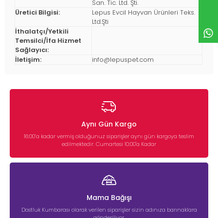
San. Tic. Ltd. Şti.
Üretici Bilgisi:
Lepus Evcil Hayvan Ürünleri Teks.
Ltd.Şti
İthalatçı/Yetkili
Temsilci/İfa Hizmet
Sağlayıcı:
İletişim:
info@lepuspet.com
Aynı Gün Kargo
16:00’a kadar vermiş olduğunuz siparişler aynı gün kargoya teslim
edilmektedir. Cumartesi 10:00'a Kadar
Mama Bağışı
Dostluk Kumbarası olarak verilen siparişler sizin adınıza barınaklara
gönderiliyor.