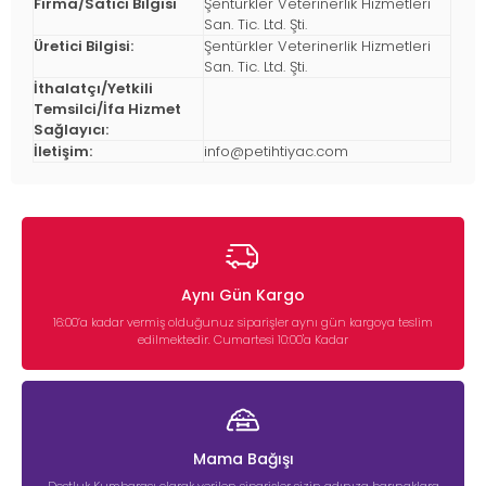
Firma/Satıcı Bilgisi
Şentürkler Veterinerlik Hizmetleri
San. Tic. Ltd. Şti.
Üretici Bilgisi:
Şentürkler Veterinerlik Hizmetleri
San. Tic. Ltd. Şti.
İthalatçı/Yetkili
Temsilci/İfa Hizmet
Sağlayıcı:
İletişim:
info@petihtiyac.com
Aynı Gün Kargo
16:00’a kadar vermiş olduğunuz siparişler aynı gün kargoya teslim
edilmektedir. Cumartesi 10:00'a Kadar
Mama Bağışı
Dostluk Kumbarası olarak verilen siparişler sizin adınıza barınaklara