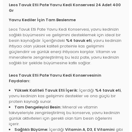
Leos Tavuk Etli Pate Yavru Kedi Konservesi 24 Adet 400
Gr
Yavru Kediler İçin Tam Beslenme
Leos Tavuk Etli Pate Yavru Kedi Konservesi, yavru kedinizin
sağlıklı büyümesini ve gelişimini desteklemek için ideal bir
besin kaynağıdır. İçeriğindeki
%4 tavuk eti
, yavru kedinizin
ihtiyacı olan yüksek kaliteli proteinle kas gelişimini
güçlendirir ve günlük enerji ihtiyacını karşılar. Vitamin ve
minerallerle zenginleştirilmiş bu leziz pate, yavru kedinizin
sağlıklı bir şekilde büyümesine katkı sağlar.
Leos Tavuk Etli Pate Yavru Kedi Konservesinin
Faydaları:
Yüksek Kaliteli Tavuk Etli İçerik:
İçerdiği
%4 tavuk eti
,
yavru kedinizin kas gelişimini destekler ve ona güçlü bir
protein kaynağı sunar.
Tam Dengeleyici Besin:
Mineral ve vitamin
takviyeleriyle zenginleştirilmiş bu konserve, yavru kedinizin
günlük aktiviteleri için gerekli olan tüm besin öğelerini
içerir.
Sağlıklı Büyüme:
İçerdiği
Vitamin A
,
D3
,
E Vitamini
gibi