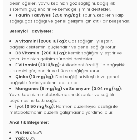
besin öğeleri, yavru kedinizin göz sağlığını, bağışıklık
sistemini güçlendirir ve kemik gelişimini destekler.
Taurin Takviyesi (250 mg/kg):
Taurin, kedilerin kalp
sağlığı, göz sağlığı ve genel gelişimi için kritik bir bileşendir.
Besleyici Takviyeler:
A Vitamini (2000 IU/kg):
Göz sağlığını iyileştirir,
bağışıklık sistemini güçlendirir ve genel sağlığı korur.
D3 Vitamini (200 IU/kg):
Kemik sağlığını iyileştirir ve
yavru kedinizin gelişim sürecini destekler.
E Vitamini (20 IU/kg):
Antioxidant özelliği ile bağışıklık
sistemini güçlendirir ve hücre sağlığını korur.
Çinko (10 mg/kg):
Deri sağlığını iyileştirir ve genel
bağışıklık fonksiyonlarını destekler.
Manganez (5 mg/kg) ve Selenyum (0.04 mg/kg):
Yavru kedinizin metabolizmasını düzenler ve sağlıklı
büyümesine katkı sağlar.
İyot (0.50 mg/kg):
Hormon düzenleyici özelliği ile
metabolizmanın düzenli çalışmasına yardımcı olur.
Analitik Bileşenler:
Protein:
8.5%
Yağ:
6.0%