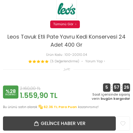
Tümünü Gör
Leos Tavuk Etli Pate Yavru Kedi Konservesi 24
Adet 400 Gr
Ürün Kodu :
100-20010.04
(5 Değerlendirme)
Yorum Yap
5
:
57
:
26
2.160,00
TL
%28
1.559,90
TL
Saat içerisinde sipariş
INDIRIMLI
verin
bugün kargoda!
Bu ürünü satın alarak
62.36
TL Para Puan
kazanırsınız!
GELINCE HABER VER