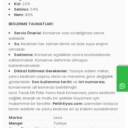
Kül:
2.0%
Selüloz:
0.4%
Nem:
80%
BESLENME TALİMATLARI:
Servis Önerisi:
Konserve oda sıcaklığında servis
edilebilir.
Su:
Kedinizin her zaman temiz ve taze suya erişimi
olmalıdır.
Saklama:
Konserve açıldıktan sonra buzdolabında
saklanmalıdır. Konserve deforme olmuşsa
kullanılmamalıdır.
Dikkat Edilmesi Gerekenler:
Tavsiye edilen miktar,
yavru kedinizin yaşına, ırkına ve mevsime göre değişiklik
gösterebilir.
Son kullanma tarihi
ve
lot numarası
,
konservenin alt kısmında belirtilmiştir.
Leos Tavuk Etli Pate Yavru Kedi Konservesi, yavru kedinizin
sağlıklı, enerjik ve mutlu bir şekilde büyümesi için
mükemmel bir tercihtir.
Petihtiyac.com
üzerinden kolayca
temin edebilir ve yavru kedinize en iyi bakımı sunabilirsiniz!
Marka:
Leos
Menşei
Türkiye