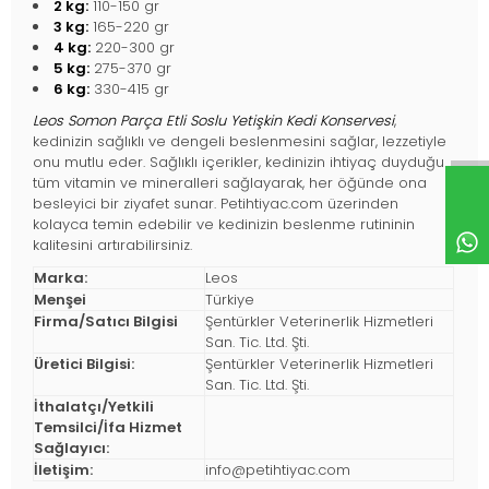
2 kg:
110-150 gr
3 kg:
165-220 gr
4 kg:
220-300 gr
5 kg:
275-370 gr
6 kg:
330-415 gr
Leos Somon Parça Etli Soslu Yetişkin Kedi Konservesi
,
kedinizin sağlıklı ve dengeli beslenmesini sağlar, lezzetiyle
onu mutlu eder. Sağlıklı içerikler, kedinizin ihtiyaç duyduğu
tüm vitamin ve mineralleri sağlayarak, her öğünde ona
besleyici bir ziyafet sunar. Petihtiyac.com üzerinden
kolayca temin edebilir ve kedinizin beslenme rutininin
kalitesini artırabilirsiniz.
Marka:
Leos
Menşei
Türkiye
Firma/Satıcı Bilgisi
Şentürkler Veterinerlik Hizmetleri
San. Tic. Ltd. Şti.
Üretici Bilgisi:
Şentürkler Veterinerlik Hizmetleri
San. Tic. Ltd. Şti.
İthalatçı/Yetkili
Temsilci/İfa Hizmet
Sağlayıcı:
İletişim:
info@petihtiyac.com