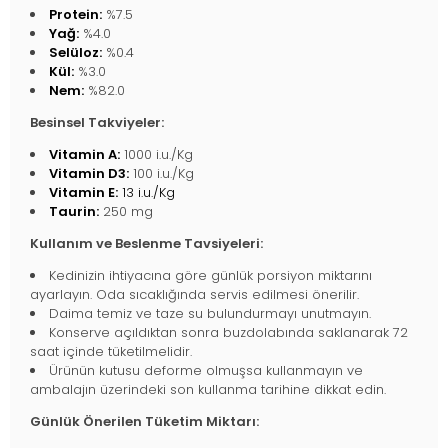
Protein:
%7.5
Yağ:
%4.0
Selüloz:
%0.4
Kül:
%3.0
Nem:
%82.0
Besinsel Takviyeler:
Vitamin A:
1000 i.u./Kg
Vitamin D3:
100 i.u./Kg
Vitamin E:
13 i.u./Kg
Taurin:
250 mg
Kullanım ve Beslenme Tavsiyeleri:
Kedinizin ihtiyacına göre günlük porsiyon miktarını
ayarlayın. Oda sıcaklığında servis edilmesi önerilir.
Daima temiz ve taze su bulundurmayı unutmayın.
Konserve açıldıktan sonra buzdolabında saklanarak 72
saat içinde tüketilmelidir.
Ürünün kutusu deforme olmuşsa kullanmayın ve
ambalajın üzerindeki son kullanma tarihine dikkat edin.
Günlük Önerilen Tüketim Miktarı: