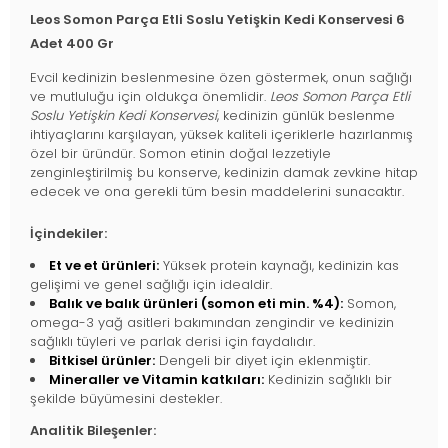
Leos Somon Parça Etli Soslu Yetişkin Kedi Konservesi 6
Adet 400 Gr
Evcil kedinizin beslenmesine özen göstermek, onun sağlığı
ve mutluluğu için oldukça önemlidir.
Leos Somon Parça Etli
Soslu Yetişkin Kedi Konservesi
, kedinizin günlük beslenme
ihtiyaçlarını karşılayan, yüksek kaliteli içeriklerle hazırlanmış
özel bir üründür. Somon etinin doğal lezzetiyle
zenginleştirilmiş bu konserve, kedinizin damak zevkine hitap
edecek ve ona gerekli tüm besin maddelerini sunacaktır.
İçindekiler:
Et ve et ürünleri:
Yüksek protein kaynağı, kedinizin kas
gelişimi ve genel sağlığı için idealdir.
Balık ve balık ürünleri (somon eti min. %4):
Somon,
omega-3 yağ asitleri bakımından zengindir ve kedinizin
sağlıklı tüyleri ve parlak derisi için faydalıdır.
Bitkisel ürünler:
Dengeli bir diyet için eklenmiştir.
Mineraller ve Vitamin katkıları:
Kedinizin sağlıklı bir
şekilde büyümesini destekler.
Analitik Bileşenler: