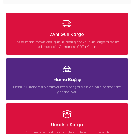
Aynı Gün Kargo
16:00’a kadar vermiş olduğunuz siparişler aynı gün kargoya teslim
edilmektedir. Cumartesi 10:00'a Kadar
Mama Bağışı
Dostluk Kumbarası olarak verilen siparişler sizin adınıza barınaklara
gönderiliyor.
Ücretsiz Kargo
849 TL ve üzeri bütün siparişlerinizde kargo ücretsizdir.