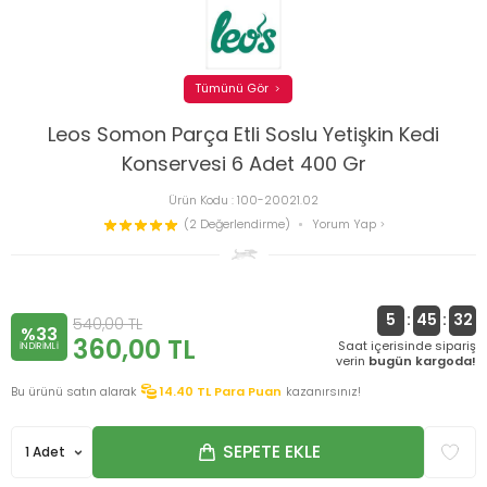
Tümünü Gör
Leos Somon Parça Etli Soslu Yetişkin Kedi
Konservesi 6 Adet 400 Gr
Ürün Kodu :
100-20021.02
(2 Değerlendirme)
Yorum Yap
5
:
45
:
32
540,00
TL
%33
360,00
TL
Saat içerisinde sipariş
INDIRIMLI
verin
bugün kargoda!
Bu ürünü satın alarak
14.40
TL Para Puan
kazanırsınız!
SEPETE EKLE