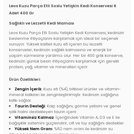
Leos Kuzu Parça Etli Soslu Yetişkin Kedi Konservesi 6
Adet 400 Gr
Sağlıklı ve Lezzetli Kedi Maması
Leos Kuzu Parça Etli Soslu Yetişkin Kedi Konservesi, kedinizin
beslenme ihtiyaçlarını karşılamak için ideal bir seçenek
sunuyor. Yüksek kaliteli kuzu eti içeren bu lezzetli
konserveler, kedinizin sağlıklı kalmasına ve enerjik bir
yaşam sürmesine yardımcı olur. Her bir 400 grlık konserve,
kedinizin günlük besin ihtiyaçlarını karşılamak için gerekli
protein, yağ, vitamin ve mineralleri içerir.
Ürün Özellikleri:
Zengin İçerik
:
Kuzu eti (%4), bitkisel ürünler ve vitamin-
mineral katkıları ile zenginleştirilmiştir. Kedinizin sağlığına
katkı sağlar.
Taurin Desteği
:
Kalp sağlığını, görme yetisini ve genel
iyilik halini destekleyen taurin içerir.
Vitaminsiz Kalmaz
:
İçeriğindeki Vitamin A, D3 ve E ile
bağışıklık sistemini güçlendirir, cilt ve tüy sağlığını destekler.
Yüksek Nem Oranı
:
%82 nem oranı ile kedinizin su