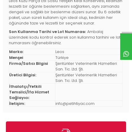
Leos Kuzu Parça Etli Soslu Yetişkin Kedi Konservesi, kedinizin
lezzetli bir öğünle beslenmesini sağlarken, aynı zamanda
dengeli ve sağlıklı bir beslenme düzeni sunar. Bu 6 adetlik
paket, uzun süreli kullanım için ideal olup, kedinizin her
öğününde taze ve lezzetli bir seçenek sunar.
Son Kullanma Tarihi ve Lot Numarası
: Ambalaj
üzerindeki kodu kontrol ederek son kullanma tarihini ve lot
numarasını öğrenebilirsiniz.
Marka:
Leos
Menşei
Türkiye
Firma/Satıcı Bilgisi
Şentürkler Veterinerlik Hizmetleri
San. Tic. Ltd. Şti.
Üretici Bilgisi:
Şentürkler Veterinerlik Hizmetleri
San. Tic. Ltd. Şti.
İthalatçı/Yetkili
Temsilci/İfa Hizmet
Sağlayıcı:
İletişim:
info@petihtiyac.com