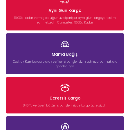
Aynı Gün Kargo
16:00’a kadar vermiş olduğunuz siparişler aynı gün kargoya teslim
edilmektedir. Cumartesi 10:00'a Kadar
Mama Bağışı
Dostluk Kumbarası olarak verilen siparişler sizin adınıza barınaklara
gönderiliyor.
Ücretsiz Kargo
849 TL ve üzeri bütün siparişlerinizde kargo ücretsizdir.