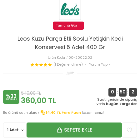
Tümünü Gör
Leos Kuzu Parça Etli Soslu Yetişkin Kedi
Konservesi 6 Adet 400 Gr
Ürün Kodu :
100-20022.02
(1 Değerlendirme)
Yorum Yap
0
:
50
:
1
540,00
TL
%33
360,00
TL
Saat içerisinde sipariş
INDIRIMLI
verin
bugün kargoda!
Bu ürünü satın alarak
14.40
TL Para Puan
kazanırsınız!
SEPETE EKLE