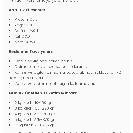
ihtiyacını karşılamaya yardımcı olur.
Analitik Bileşenler:
Protein: %7.5
Yağ: %4.0
Selüloz: %0.4
Kül: %3.0
Nem: %82.0
Beslenme Tavsiyeleri:
Oda sıcaklığında servis ediniz.
Daima temiz ve taze su bulundurunuz.
Konserve açıldıktan sonra buzdolabında saklayarak 72
saat içinde tüketiniz.
Konserve deforme olmuşsa kullanmayınız.
Günlük Önerilen Tüketim Miktarı:
2 kg kedi: 110-150 gr
3 kg kedi: 165-220 gr
4 kg kedi: 220-300 gr
5 kg kedi: 275-370 gr
6 kg kedi: 330-415 gr