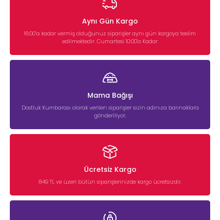
Aynı Gün Kargo
16:00’a kadar vermiş olduğunuz siparişler aynı gün kargoya teslim
edilmektedir. Cumartesi 10:00'a Kadar
Mama Bağışı
Dostluk Kumbarası olarak verilen siparişler sizin adınıza barınaklara
gönderiliyor.
Ücretsiz Kargo
849 TL ve üzeri bütün siparişlerinizde kargo ücretsizdir.