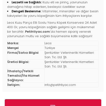
Lezzetli ve Sağlıklı:
Kuzu eti ve pirinç, yavrunuzun
damağına hitap ederken, besleyici özellikler sunar.
Dengeli Beslenme:
Vitaminler, mineraller ve diğer besin
takviyeleri ile yavru köpeğinizin tüm ihtiyaçlarını karşılar.
Leos Kuzu Parça Etli Soslu Yavru Köpek Konservesi 24 Adet
400 Gr, yavru köpeğinizin sağlıklı gelişimi için mükemmel
bir tercihtir.
Petihtiyac.com
'da hemen sipariş vererek
yavrunuzun mutlu ve sağlıklı büyümesine katkı sağlayın!
Marka:
Leos
Menşei
Türkiye
Firma/Satıcı Bilgisi
Şentürkler Veterinerlik Hizmetleri
San. Tic. Ltd. Şti.
Üretici Bilgisi:
Şentürkler Veterinerlik Hizmetleri
San. Tic. Ltd. Şti.
İthalatçı/Yetkili
Temsilci/İfa Hizmet
Sağlayıcı:
İletişim:
info@petihtiyac.com