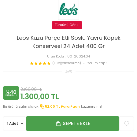
Tümünü Gör
Leos Kuzu Parça Etli Soslu Yavru Köpek
Konservesi 24 Adet 400 Gr
Ürün Kodu :
100-20024.04
(1 Değerlendirme)
Yorum Yap
2.160,00
TL
%40
1.300,00
TL
INDIRIMLI
Bu ürünü satın alarak
52.00
TL Para Puan
kazanırsınız!
SEPETE EKLE