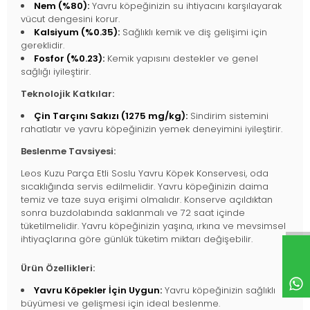
Nem (%80):
Yavru köpeğinizin su ihtiyacını karşılayarak
vücut dengesini korur.
Kalsiyum (%0.35):
Sağlıklı kemik ve diş gelişimi için
gereklidir.
Fosfor (%0.23):
Kemik yapısını destekler ve genel
sağlığı iyileştirir.
Teknolojik Katkılar:
Çin Tarçını Sakızı (1275 mg/kg):
Sindirim sistemini
rahatlatır ve yavru köpeğinizin yemek deneyimini iyileştirir.
Beslenme Tavsiyesi:
Leos Kuzu Parça Etli Soslu Yavru Köpek Konservesi, oda
sıcaklığında servis edilmelidir. Yavru köpeğinizin daima
temiz ve taze suya erişimi olmalıdır. Konserve açıldıktan
sonra buzdolabında saklanmalı ve 72 saat içinde
tüketilmelidir. Yavru köpeğinizin yaşına, ırkına ve mevsimsel
ihtiyaçlarına göre günlük tüketim miktarı değişebilir.
Ürün Özellikleri:
Yavru Köpekler İçin Uygun:
Yavru köpeğinizin sağlıklı
büyümesi ve gelişmesi için ideal beslenme.