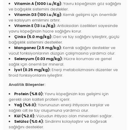
Vitamin A (1000 i.u./Kg):
Yavru köpeğinizin göz sağlığını
ve bağışıklık sistemini destekler.
Vitamin D3 (100 i.u./Kg):
Kemik gelişimi için önemlidir
ve kalsiyum emilimini artırır.
Vitamin E (13 i.u./Kg):
Antioksidan özellikleri sayesinde
yavru köpeğinizin hücre sağlığını korur.
Çinko (5.0 mg/kg):
Deri ve tüy sağlığını iyileştirir, güçlü
bağışıklık sistemini destekler.
Manganez (2.5 mg/kg):
Kemik sağlığını destekler ve
vücut fonksiyonlarının düzgün çalışmasına yardımcı olur.
Selenyum (0.03 mg/kg):
Hücre koruması ve genel
sağlık için önemli bir mineral.
İyot (0.25 mg/kg):
Enerji metabolizmasını düzenler ve
tiroid fonksiyonlarını iyileştirir.
Analitik Bileşenler:
Protein (%8.0):
Yavru köpeğinizin kas gelişimi için
gerekli olan kaliteli protein içerir.
Yağ (%6.0):
Yavrunuzun enerji ihtiyacını karşılar ve
sağlıklı cilt ile tüy oluşumuna yardımcı olur.
Kül (%2.0):
Vücudun ihtiyacı olan mineralleri sağlar.
Selüloz (%0.4):
Sindirimi kolaylaştırır ve bağırsak
sağlığını destekler.