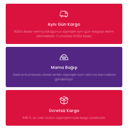
Aynı Gün Kargo
16:00’a kadar vermiş olduğunuz siparişler aynı gün kargoya teslim
edilmektedir. Cumartesi 10:00'a Kadar
Mama Bağışı
Dostluk Kumbarası olarak verilen siparişler sizin adınıza barınaklara
gönderiliyor.
Ücretsiz Kargo
849 TL ve üzeri bütün siparişlerinizde kargo ücretsizdir.