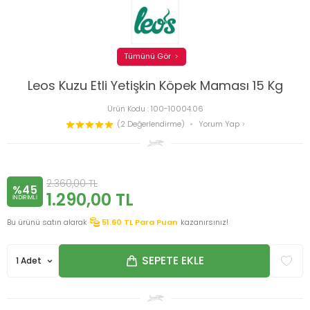
Tümünü Gör
Leos Kuzu Etli Yetişkin Köpek Maması 15 Kg
Ürün Kodu :
100-10004.06
(2 Değerlendirme)
Yorum Yap
2.360,00
TL
%45
1.290,00
TL
INDIRIMLI
Bu ürünü satın alarak
51.60
TL Para Puan
kazanırsınız!
SEPETE EKLE