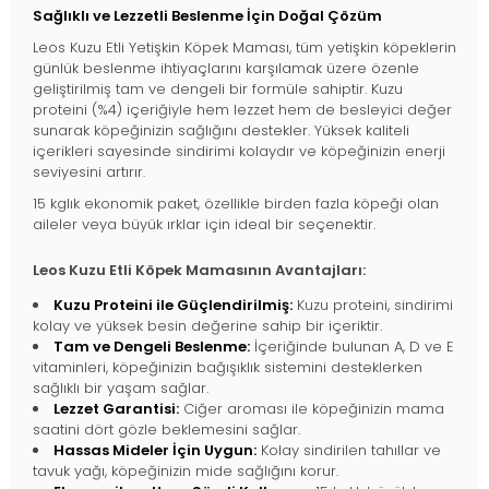
Sağlıklı ve Lezzetli Beslenme İçin Doğal Çözüm
Leos Kuzu Etli Yetişkin Köpek Maması, tüm yetişkin köpeklerin
günlük beslenme ihtiyaçlarını karşılamak üzere özenle
geliştirilmiş tam ve dengeli bir formüle sahiptir. Kuzu
proteini (%4) içeriğiyle hem lezzet hem de besleyici değer
sunarak köpeğinizin sağlığını destekler. Yüksek kaliteli
içerikleri sayesinde sindirimi kolaydır ve köpeğinizin enerji
seviyesini artırır.
15 kglık ekonomik paket, özellikle birden fazla köpeği olan
aileler veya büyük ırklar için ideal bir seçenektir.
Leos Kuzu Etli Köpek Mamasının Avantajları:
Kuzu Proteini ile Güçlendirilmiş:
Kuzu proteini, sindirimi
kolay ve yüksek besin değerine sahip bir içeriktir.
Tam ve Dengeli Beslenme:
İçeriğinde bulunan A, D ve E
vitaminleri, köpeğinizin bağışıklık sistemini desteklerken
sağlıklı bir yaşam sağlar.
Lezzet Garantisi:
Ciğer aroması ile köpeğinizin mama
saatini dört gözle beklemesini sağlar.
Hassas Mideler İçin Uygun:
Kolay sindirilen tahıllar ve
tavuk yağı, köpeğinizin mide sağlığını korur.