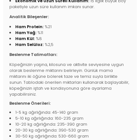
Ekonomik ve Uzun Süreli Kullanım:
15 kglık büyük boy
paketiyle uzun süre kullanım imkanı sunar.
Analitik Bileşenler:
Ham Protein:
%21
Ham Yağ:
%11
Ham Kül:
%8
Ham Selüloz:
%2,5
Beslenme Talimatları:
Köpeğinizin yaşına, kilosuna ve aktivite seviyesine uygun
olarak beslenme miktarını belirleyin. Günlük mama
miktarını iki öğüne bölerek taze ve temiz suyla birlikte
sunun. Tablodaki önerilen miktarları kullanarak başlayabilir,
köpeğinizin iştah ve kondisyonuna göre ayarlama
yapabilirsiniz.
Beslenme Önerileri:
1-5 kg ağırlığında: 45-140 gram
5-10 kg ağırlığında: 160-235 gram
10-20 kg ağırlığında: 235-390 gram
20-30 kg ağırlığında: 390-530 gram
30-50 kg ağırlığında: 530-660 gram