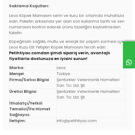
Saklama Koşulları:
Leos Köpek Mamasını serin ve kuru bir ortamda muhafaza
edin. Paketin arkasında yer alan son kullanma tarihi ve seri
numarasını kontrol ederek ürünü tazeliğini kaybetmeden
tüketin.
Köpeğinizin sağlıklı, mutlu ve enerjik bir yaşam sürmesi için
Leos Kuzu Etli Yetişkin Köpek Mamasını tercih edin.
Petihtiyac.comdan şimdi sipariş verin, avantajlı
fiyatlarla dostunuza en iyisini sunun!
Marka:
Leos
Menşei
Türkiye
Firma/Satıcı Bilgisi
Şentürkler Veterinerlik Hizmetleri
San. Tic. Ltd. Şti.
Üretici Bilgisi:
Şentürkler Veterinerlik Hizmetleri
San. Tic. Ltd. Şti.
İthalatçı/Yetkili
Temsilci/İfa Hizmet
Sağlayıcı:
İletişim:
info@petihtiyac.com