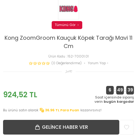
Tümünü Gör
Kong ZoomGroom Kauçuk Köpek Tarağı Mavi 11
Cm
Ürün Kodu :
152-70001.01
(0 Değerlendirme)
Yorum Yap
6
:
49
:
39
924,52
TL
Saat içerisinde sipariş
verin
bugün kargoda!
Bu ürünü satın alarak
36.96
TL Para Puan
kazanırsınız!
GELINCE HABER VER