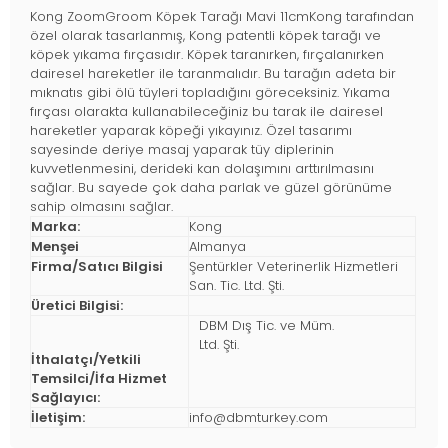
Kong ZoomGroom Köpek Tarağı Mavi 11cmKong tarafından
özel olarak tasarlanmış, Kong patentli köpek tarağı ve
köpek yıkama fırçasıdır. Köpek taranırken, fırçalanırken
dairesel hareketler ile taranmalıdır. Bu tarağın adeta bir
mıknatıs gibi ölü tüyleri topladığını göreceksiniz. Yıkama
fırçası olarakta kullanabileceğiniz bu tarak ile dairesel
hareketler yaparak köpeği yıkayınız. Özel tasarımı
sayesinde deriye masaj yaparak tüy diplerinin
kuvvetlenmesini, derideki kan dolaşımını arttırılmasını
sağlar. Bu sayede çok daha parlak ve güzel görünüme
sahip olmasını sağlar.
Marka:
Kong
Menşei
Almanya
Firma/Satıcı Bilgisi
Şentürkler Veterinerlik Hizmetleri
San. Tic. Ltd. Şti.
Üretici Bilgisi:
DBM Dış Tic. ve Müm.
Ltd. Şti.
İthalatçı/Yetkili
Temsilci/İfa Hizmet
Sağlayıcı:
İletişim:
info@dbmturkey.com