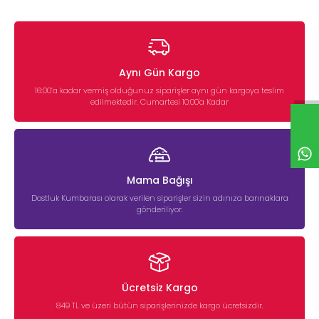
Aynı Gün Kargo
16:00’a kadar vermiş olduğunuz siparişler aynı gün kargoya teslim
edilmektedir. Cumartesi 10:00'a Kadar
Mama Bağışı
Dostluk Kumbarası olarak verilen siparişler sizin adınıza barınaklara
gönderiliyor.
Ücretsiz Kargo
849 TL ve üzeri bütün siparişlerinizde kargo ücretsizdir.