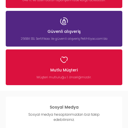
849 TL ve üzeri bütün siparişlerinizde kargo ücretsizdir.
Güvenli alışveriş
256Bit SSL Sertifikası ile güvenli alışveriş Petihtiyac.com’da
Mutlu Müşteri
Müşteri mutluluğu 1. önceliğimizdir.
Sosyal Medya
Sosyal medya hesaplarımızdan bizi takip
edebilirsiniz.