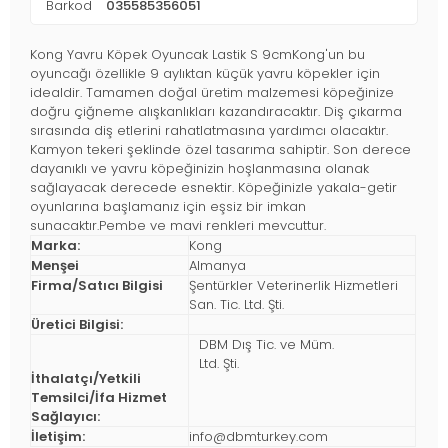
Barkod
035585356051
Kong Yavru Köpek Oyuncak Lastik S 9cmKong'un bu
oyuncağı özellikle 9 aylıktan küçük yavru köpekler için
idealdir. Tamamen doğal üretim malzemesi köpeğinize
doğru çiğneme alışkanlıkları kazandıracaktır. Diş çıkarma
sırasında diş etlerini rahatlatmasına yardımcı olacaktır.
Kamyon tekeri şeklinde özel tasarıma sahiptir. Son derece
dayanıklı ve yavru köpeğinizin hoşlanmasına olanak
sağlayacak derecede esnektir. Köpeğinizle yakala-getir
oyunlarına başlamanız için eşsiz bir imkan
sunacaktır.Pembe ve mavi renkleri mevcuttur.
Marka:
Kong
Menşei
Almanya
Firma/Satıcı Bilgisi
Şentürkler Veterinerlik Hizmetleri
San. Tic. Ltd. Şti.
Üretici Bilgisi:
DBM Dış Tic. ve Müm.
Ltd. Şti.
İthalatçı/Yetkili
Temsilci/İfa Hizmet
Sağlayıcı:
İletişim:
info@dbmturkey.com