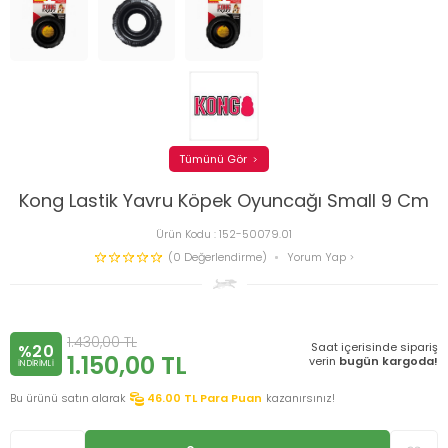
Tümünü Gör
Kong Lastik Yavru Köpek Oyuncağı Small 9 Cm
Ürün Kodu :
152-50079.01
(0 Değerlendirme)
Yorum Yap
1.430,00
TL
Saat içerisinde sipariş
%20
1.150,00
TL
verin
bugün kargoda!
INDIRIMLI
Bu ürünü satın alarak
46.00
TL Para Puan
kazanırsınız!