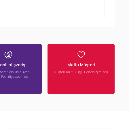
nli alışveriş
Mutlu Müşteri
 Sertifikası ile güvenli
Müşteri mutluluğu 1. önceliğimizdir.
iş Petihtiyac.com’da