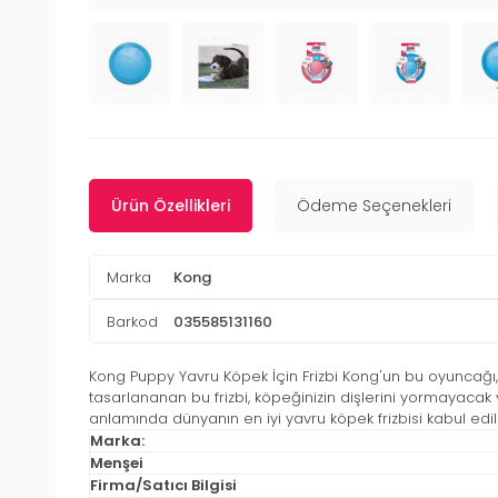
Ürün Özellikleri
Ödeme Seçenekleri
Marka
Kong
Barkod
035585131160
Kong Puppy Yavru Köpek İçin Frizbi Kong'un bu oyuncağı, 
tasarlananan bu frizbi, köpeğinizin dişlerini yormayacak y
anlamında dünyanın en iyi yavru köpek frizbisi kabul ed
Marka:
Menşei
Firma/Satıcı Bilgisi