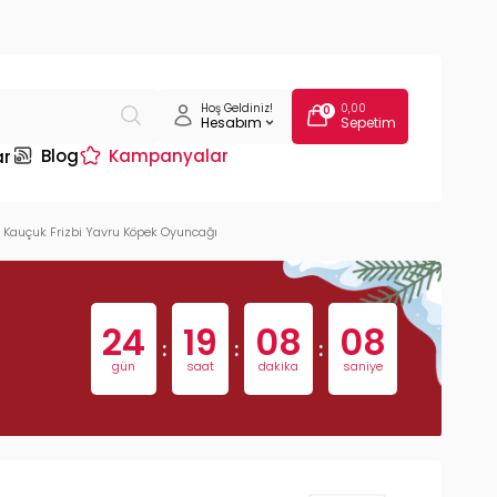
Hoş Geldiniz!
0,00
0
Hesabım
Sepetim
Blog
Kampanyalar
ar
 Kauçuk Frizbi Yavru Köpek Oyuncağı
24
19
08
07
:
:
:
gün
saat
dakika
saniye