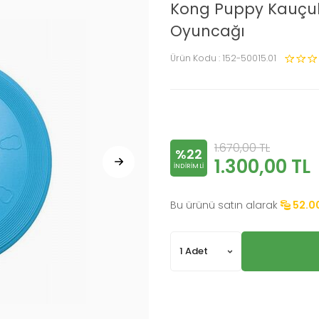
Kong Puppy Kauçuk 
Oyuncağı
Ürün Kodu :
152-50015.01
1.670,00
TL
%22
1.300,00
TL
INDIRIMLI
Bu ürünü satın alarak
52.0