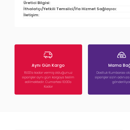
Üretici Bilgisi:
İthalatçı/Yetkili Temsilci/İfa Hizmet Sağlayıcı:
İletişim:
Aynı Gün Kargo
Mama Bağ
16:00’a kadar vermiş olduğunuz
Dostluk Kumbarası ola
siparişler aynı gün kargoya teslim
siparişler sizin adınız
edilmektedir. Cumartesi 10:00'a
gönderiliyor
Kadar