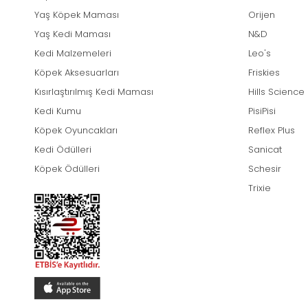
Yaş Köpek Maması
Orijen
Yaş Kedi Maması
N&D
Kedi Malzemeleri
Leo's
Köpek Aksesuarları
Friskies
Kısırlaştırılmış Kedi Maması
Hills Science
Kedi Kumu
PisiPisi
Köpek Oyuncakları
Reflex Plus
Kedi Ödülleri
Sanicat
Köpek Ödülleri
Schesir
Trixie