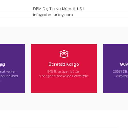
DBM Dış Tic. ve Müm. Ltd. Şti.
info@dbmturkey.com
ışı
Ücretsiz Kargo
Güve
rak verilen
849 TL ve üzeri bütün
256Bit SSL
a barınaklara
siparişlerinizde kargo ücretsizdir.
alışver
.