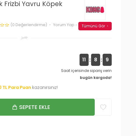
Frizbi Yavru Köpek
(0 Değerlendirme)
Yorum Yap
Tümünü Gör
:
:
11
8
8
Saat içerisinde sipariş verin
bugün kargoda!
0
TL Para Puan
kazanırsınız!
SEPETE EKLE