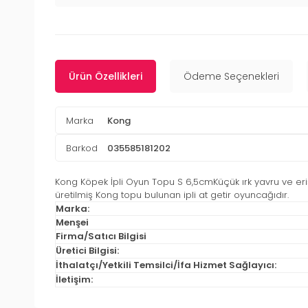
Ürün Özellikleri
Ödeme Seçenekleri
Marka
Kong
Barkod
035585181202
Kong Köpek İpli Oyun Topu S 6,5cmKüçük ırk yavru ve erişk
üretilmiş Kong topu bulunan ipli at getir oyuncağıdır.
Marka:
Menşei
Firma/Satıcı Bilgisi
Üretici Bilgisi:
İthalatçı/Yetkili Temsilci/İfa Hizmet Sağlayıcı:
İletişim: