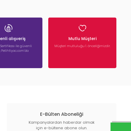
nli alışveriş
Mutlu Müşteri
 Sertifikası ile güvenli
Müşteri mutluluğu 1. önceliğimizdir.
iş Petihtiyac.com’da
E-Bülten Aboneliği
Kampanyalardan haberdar olmak
için e-bültene abone olun.