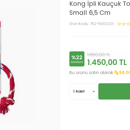
Kong İpli Kauçuk 
Small 6,5 Cm
Ürün Kodu :
152-50022.01
1.860,00
TL
%22
1.450,00
TL
INDIRIMLI
Bu ürünü satın alarak
58.0