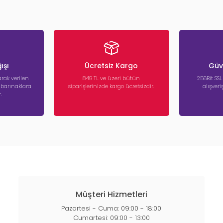
ışı
Ücretsiz Kargo
Güve
rak verilen
849 TL ve üzeri bütün
256Bit SSL
a barınaklara
siparişlerinizde kargo ücretsizdir.
alışver
.
Müşteri Hizmetleri
Pazartesi - Cuma: 09:00 - 18:00
Cumartesi: 09:00 - 13:00