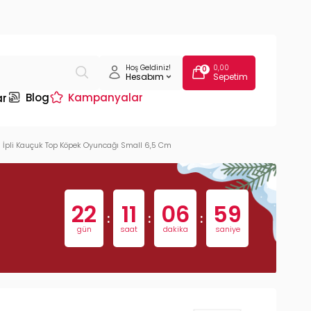
Hoş Geldiniz!
0,00
0
Hesabım
Sepetim
Blog
Kampanyalar
ar
 İpli Kauçuk Top Köpek Oyuncağı Small 6,5 Cm
22
11
06
59
:
:
:
gün
saat
dakika
saniye