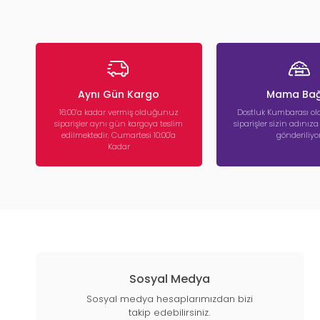
Aynı Gün Kargo
Mama Bağ
16:00’a kadar vermiş olduğunuz
Dostluk Kumbarası ola
siparişler aynı gün kargoya teslim
siparişler sizin adınız
edilmektedir. Cumartesi 10:00'a
gönderiliyor
Kadar
Sosyal Medya
Sosyal medya hesaplarımızdan bizi
takip edebilirsiniz.