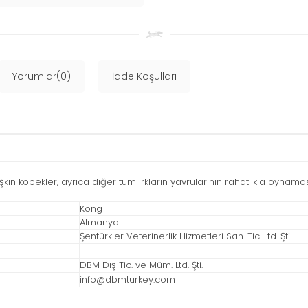
Yorumlar(0)
İade Koşulları
in köpekler, ayrıca diğer tüm ırkların yavrularının rahatlıkla oynama
Kong
Almanya
Şentürkler Veterinerlik Hizmetleri San. Tic. Ltd. Şti.
DBM Dış Tic. ve Müm. Ltd. Şti.
info@dbmturkey.com