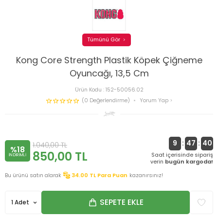
Tümünü Gör
Kong Core Strength Plastik Köpek Çiğneme
Oyuncağı, 13,5 Cm
Ürün Kodu :
152-50056.02
(0 Değerlendirme)
Yorum Yap
9
:
47
:
40
1.040,00
TL
%18
850,00
TL
Saat içerisinde sipariş
INDIRIMLI
verin
bugün kargoda!
Bu ürünü satın alarak
34.00
TL Para Puan
kazanırsınız!
SEPETE EKLE