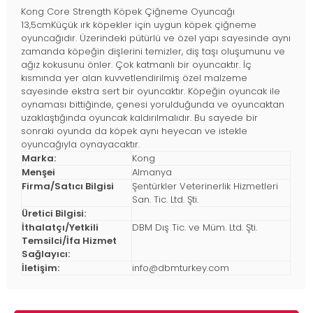
Kong Core Strength Köpek Çiğneme Oyuncağı
13,5cmKüçük ırk köpekler için uygun köpek çiğneme
oyuncağıdır. Üzerindeki pütürlü ve özel yapı sayesinde aynı
zamanda köpeğin dişlerini temizler, diş taşı oluşumunu ve
ağız kokusunu önler. Çok katmanlı bir oyuncaktır. İç
kısmında yer alan kuvvetlendirilmiş özel malzeme
sayesinde ekstra sert bir oyuncaktır. Köpeğin oyuncak ile
oynaması bittiğinde, çenesi yorulduğunda ve oyuncaktan
uzaklaştığında oyuncak kaldırılmalıdır. Bu sayede bir
sonraki oyunda da köpek aynı heyecan ve istekle
oyuncağıyla oynayacaktır.
Marka:
Kong
Menşei
Almanya
Firma/Satıcı Bilgisi
Şentürkler Veterinerlik Hizmetleri
San. Tic. Ltd. Şti.
Üretici Bilgisi:
İthalatçı/Yetkili
DBM Dış Tic. ve Müm. Ltd. Şti.
Temsilci/İfa Hizmet
Sağlayıcı:
İletişim:
info@dbmturkey.com