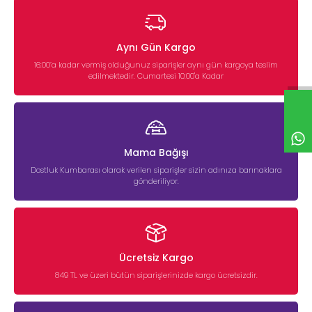
Aynı Gün Kargo
16:00’a kadar vermiş olduğunuz siparişler aynı gün kargoya teslim
edilmektedir. Cumartesi 10:00'a Kadar
Mama Bağışı
Dostluk Kumbarası olarak verilen siparişler sizin adınıza barınaklara
gönderiliyor.
Ücretsiz Kargo
849 TL ve üzeri bütün siparişlerinizde kargo ücretsizdir.