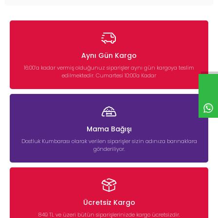
Aynı Gün Kargo
16:00’a kadar vermiş olduğunuz siparişler aynı gün kargoya teslim
edilmektedir. Cumartesi 10:00'a Kadar
Mama Bağışı
Dostluk Kumbarası olarak verilen siparişler sizin adınıza barınaklara
gönderiliyor.
Ücretsiz Kargo
849 TL ve üzeri bütün siparişlerinizde kargo ücretsizdir.