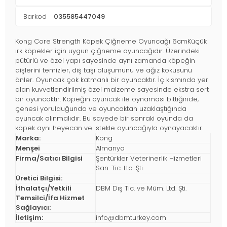
Barkod
035585447049
Kong Core Strength Köpek Çiğneme Oyuncağı 6cmKüçük
ırk köpekler için uygun çiğneme oyuncağıdır. Üzerindeki
pütürlü ve özel yapı sayesinde aynı zamanda köpeğin
dişlerini temizler, diş taşı oluşumunu ve ağız kokusunu
önler. Oyuncak çok katmanlı bir oyuncaktır. İç kısmında yer
alan kuvvetlendirilmiş özel malzeme sayesinde ekstra sert
bir oyuncaktır. Köpeğin oyuncak ile oynaması bittiğinde,
çenesi yorulduğunda ve oyuncaktan uzaklaştığında
oyuncak alınmalıdır. Bu sayede bir sonraki oyunda da
köpek aynı heyecan ve istekle oyuncağıyla oynayacaktır.
Marka:
Kong
Menşei
Almanya
Firma/Satıcı Bilgisi
Şentürkler Veterinerlik Hizmetleri
San. Tic. Ltd. Şti.
Üretici Bilgisi:
İthalatçı/Yetkili
DBM Dış Tic. ve Müm. Ltd. Şti.
Temsilci/İfa Hizmet
Sağlayıcı:
İletişim:
info@dbmturkey.com