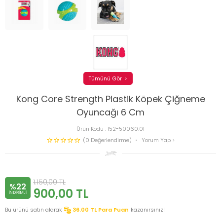
Tümünü Gör
Kong Core Strength Plastik Köpek Çiğneme
Oyuncağı 6 Cm
Ürün Kodu :
152-50060.01
(0 Değerlendirme)
Yorum Yap
1.150,00
TL
%22
900,00
TL
INDIRIMLI
Bu ürünü satın alarak
36.00
TL Para Puan
kazanırsınız!