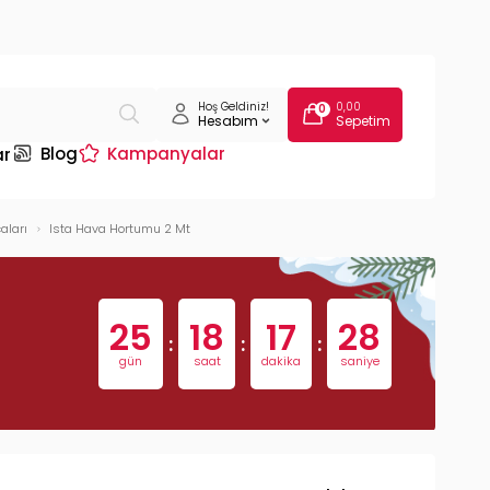
Hoş Geldiniz!
0,00
0
Hesabım
Sepetim
Blog
Kampanyalar
ar
aları
Ista Hava Hortumu 2 Mt
25
18
17
27
:
:
:
gün
saat
dakika
saniye