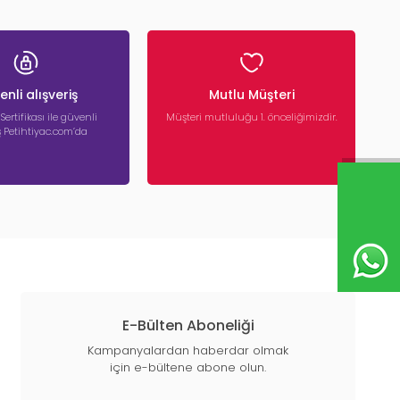
nli alışveriş
Mutlu Müşteri
 Sertifikası ile güvenli
Müşteri mutluluğu 1. önceliğimizdir.
iş Petihtiyac.com’da
E-Bülten Aboneliği
Kampanyalardan haberdar olmak
için e-bültene abone olun.