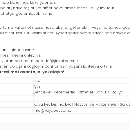
linde bozulmaz, koku yapmaz.
arı, hava taşları ve diğer hava aksesuarları ile uyumludur.
ahatça gözlemleyebilirsiniz.
umu, kaliteli olmazsa hava akışı engellenebilir veya hortumda çatlama
re sorunsuz kullanım sunar. Ayrıca şeffaf yapısı sayesinde hava akışını 
tı için kullanınız.
kesilmesini önleyiniz.
a yıpranma durumunda değişimini yapınız.
jen dolaşımı sağlayın, canlılarınızın yaşam kalitesini artırın!
ı teslimat avantajını yakalayın!
Ista
Çin
Şentürkler Veterinerlik Hizmetleri San. Tic. Ltd. Şti.
Kaya Pet Dış Tic. Evcil Hayvan ve Malzemeleri San. Ltd
info@kayapet.com.tr