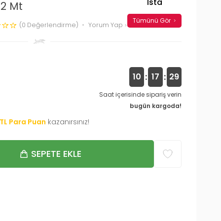
Ista
2 Mt
Tümünü Gör
(0 Değerlendirme)
Yorum Yap
:
:
10
17
28
Saat içerisinde sipariş verin
bugün kargoda!
TL Para Puan
kazanırsınız!
SEPETE EKLE