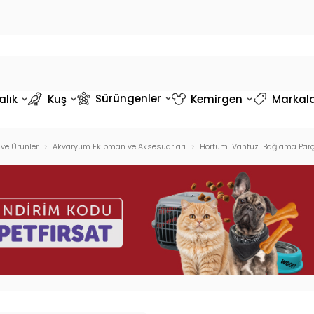
Sürüngenler
alık
Kuş
Kemirgen
Markal
ve Ürünler
Akvaryum Ekipman ve Aksesuarları
Hortum-Vantuz-Bağlama Parç