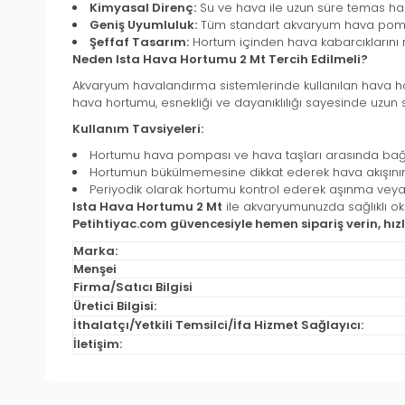
Kimyasal Direnç:
Su ve hava ile uzun süre temas ha
Geniş Uyumluluk:
Tüm standart akvaryum hava pompal
Şeffaf Tasarım:
Hortum içinden hava kabarcıklarını r
Neden Ista Hava Hortumu 2 Mt Tercih Edilmeli?
Akvaryum havalandırma sistemlerinde kullanılan hava hort
hava hortumu, esnekliği ve dayanıklılığı sayesinde uzun sü
Kullanım Tavsiyeleri:
Hortumu hava pompası ve hava taşları arasında bağlan
Hortumun bükülmemesine dikkat ederek hava akışının 
Periyodik olarak hortumu kontrol ederek aşınma vey
Ista Hava Hortumu 2 Mt
ile akvaryumunuzda sağlıklı oksi
Petihtiyac.com güvencesiyle hemen sipariş verin, hızl
Marka:
Menşei
Firma/Satıcı Bilgisi
Üretici Bilgisi:
İthalatçı/Yetkili Temsilci/İfa Hizmet Sağlayıcı:
İletişim: