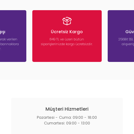
ışı
Ücretsiz Kargo
Güve
rak verilen
849 TL ve üzeri bütün
256Bit SSL
a barınaklara
siparişlerinizde kargo ücretsizdir.
alışver
.
Müşteri Hizmetleri
Pazartesi - Cuma: 09:00 - 18:00
Cumartesi: 09:00 - 13:00