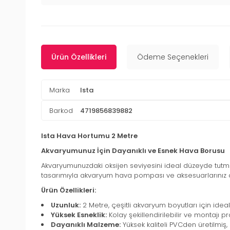
Ürün Özellikleri
Ödeme Seçenekleri
Marka
Ista
Barkod
4719856839882
Ista Hava Hortumu 2 Metre
Akvaryumunuz İçin Dayanıklı ve Esnek Hava Borusu
Akvaryumunuzdaki oksijen seviyesini ideal düzeyde tutmak
tasarımıyla akvaryum hava pompası ve aksesuarlarınız 
Ürün Özellikleri:
Uzunluk:
2 Metre, çeşitli akvaryum boyutları için ideal
Yüksek Esneklik:
Kolay şekillendirilebilir ve montajı prat
Dayanıklı Malzeme:
Yüksek kaliteli PVCden üretilmiş