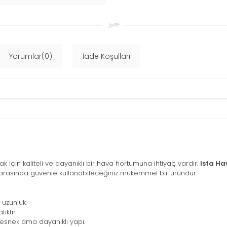
Yorumlar(0)
İade Koşulları
 için kaliteli ve dayanıklı bir hava hortumuna ihtiyaç vardır.
Ista Ha
arasında güvenle kullanabileceğiniz mükemmel bir üründür.
 uzunluk.
iktir.
, esnek ama dayanıklı yapı.