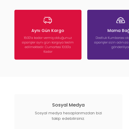
Aynı Gün Kargo
Mama Bağ
16:00’a kadar vermiş olduğunuz
Dostluk Kumbarası ola
siparişler aynı gün kargoya teslim
siparişler sizin adınız
edilmektedir. Cumartesi 10:00'a
gönderiliyor
Kadar
Sosyal Medya
Sosyal medya hesaplarımızdan bizi
takip edebilirsiniz.