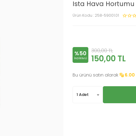
Ista Hava Hortumu 
Ürün Kodu :
258-59001.01
300,00
TL
%50
150,00
TL
INDIRIMLI
Bu ürünü satın alarak
6.00