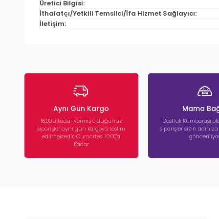
Üretici Bilgisi:
İthalatçı/Yetkili Temsilci/İfa Hizmet Sağlayıcı:
İletişim:
Aynı Gün Kargo
Mama Bağ
16:00’a kadar vermiş olduğunuz
Dostluk Kumbarası ola
siparişler aynı gün kargoya teslim
siparişler sizin adınız
edilmektedir. Cumartesi 10:00'a
gönderiliyor
Kadar