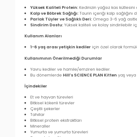
Yüksek Kaliteli Protein:
Kedinizin yağsız kas kütlesini 
Kalp ve Böbrek Sağlığı:
Taurin içeriği kalp sağlığını 
Parlak Tüyler ve Sağlıklı Deri:
Omega 3-6 yağ asitleri 
Sindirim Dostu:
Yüksek kaliteli ve kolay sindirilebilir i
Kullanım Alanları
1-6 yaş arası yetişkin kediler
için özel olarak formüle
Kullanımının Önerilmediği Durumlar
Yavru kediler ve hamile/emziren kediler.
Bu dönemlerde
Hill’s SCIENCE PLAN Kitten
yaş veya 
İçindekiler
Et ve hayvan türevleri
Bitkisel kökenli türevler
Çeşitli şekerler
Tahıllar
Bitkisel protein ekstraktları
Mineraller
Yumurta ve yumurta türevleri