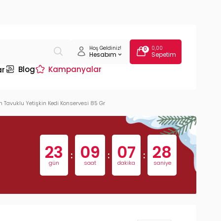
Hoş Geldiniz!
0,00
0
Hesabım
Sepetim
Blog
Kampanyalar
ar
 Tavuklu Yetişkin Kedi Konservesi 85 Gr
23
09
07
27
:
:
:
gün
saat
dakika
saniye