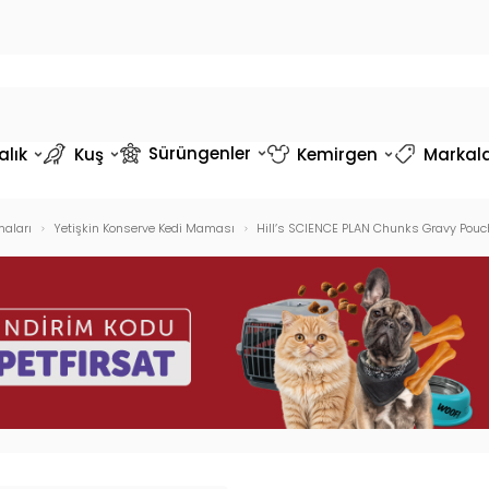
Sürüngenler
alık
Kuş
Kemirgen
Markal
aları
Yetişkin Konserve Kedi Maması
Hill’s SCIENCE PLAN Chunks Gravy Pouch