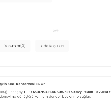
Yorumlar(0)
İade Koşulları
şkin Kedi Konservesi 85 Gr
uyduğu her şey,
Hill’s SCIENCE PLAN Chunks Gravy Pouch Tavuklu Ye
i bir deneyime dönüştürürken tam dengeli beslenme sağlar.