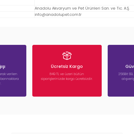
Anadolu Akvaryum ve Pet Ürünleri San. ve Tic. A.Ş.
info@anadolupet.com.tr
ışı
Ücretsiz Kargo
Güve
rak verilen
849 TL ve üzeri bütün
256Bit SSL
a barınaklara
siparişlerinizde kargo ücretsizdir.
alışver
.