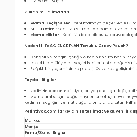
Sıvı ve katı yağlar
Kullanım Talimatları
Mama Geçiş Süreci:
Yeni mamaya geçerken eski mama
Su Tüketimi:
Kedinizin su kabında daima taze ve tem
Mama Miktarı:
Kedinizin ideal kilosunu koruyacak şek
Neden Hill’s SCIENCE PLAN Tavuklu Gravy Pouch?
Dengeli ve zengin içeriğiyle kedinizin tüm besin ihtiyaç
Lezzetli formülüyle en seçici kedilerin bile beğenisini 
Sağlıklı bir yaşam için kalp, deri, tüy ve kas gelişimini 
Faydalı Bilgiler
Kedinizin beslenme ihtiyaçları yaşlandıkça değişebili
Mama ambalajını boğulmayı önlemek için evcil hayvan
Kedinizin sağlığını ve mutluluğunu ön planda tutan
Hill’
Petihtiyac.com farkıyla hızlı teslimat ve güvenilir alı
Marka:
Menşei
Firma/Satıcı Bilgisi