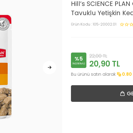
Hill’s SCIENCE PLA
Tavuklu Yetişkin Ke
Ürün Kodu :
105-20002.01
22,00
TL
%5
20,90
TL
INDIRIMLI
Bu ürünü satın alarak
0.80
GE