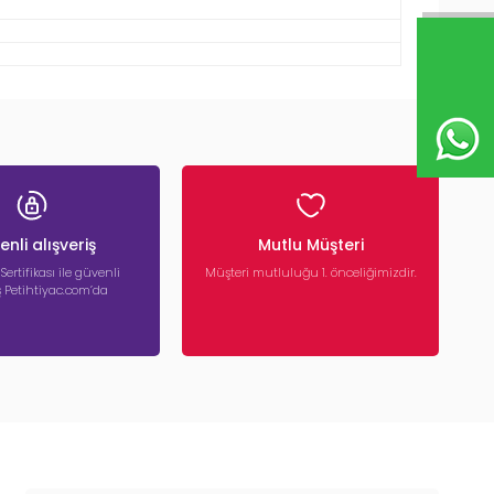
nli alışveriş
Mutlu Müşteri
 Sertifikası ile güvenli
Müşteri mutluluğu 1. önceliğimizdir.
iş Petihtiyac.com’da