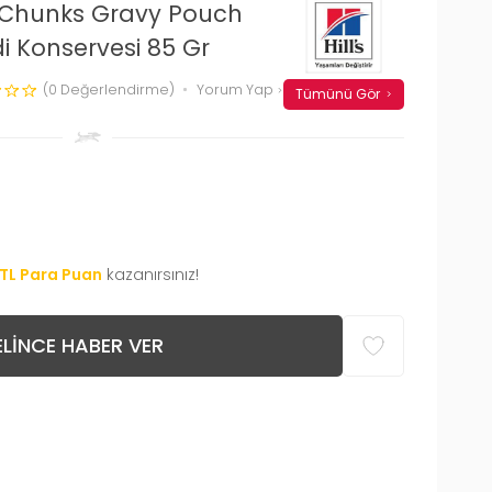
N Chunks Gravy Pouch
di Konservesi 85 Gr
(0 Değerlendirme)
Yorum Yap
Tümünü Gör
TL Para Puan
kazanırsınız!
LINCE HABER VER