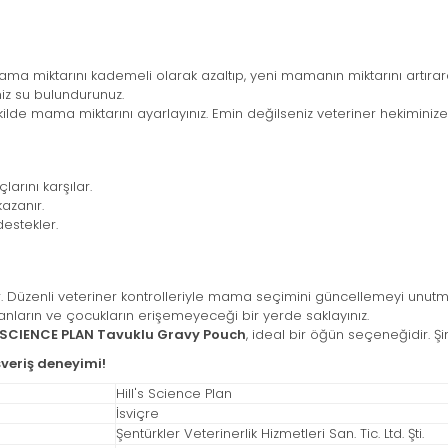
 miktarını kademeli olarak azaltıp, yeni mamanın miktarını artırar
iz su bulundurunuz.
ilde mama miktarını ayarlayınız. Emin değilseniz veteriner hekiminize 
larını karşılar.
kazanır.
destekler.
r. Düzenli veteriner kontrolleriyle mama seçimini güncellemeyi unutm
ların ve çocukların erişemeyeceği bir yerde saklayınız.
s SCIENCE PLAN Tavuklu Gravy Pouch
, ideal bir öğün seçeneğidir. Şi
şveriş deneyimi!
Hill's Science Plan
İsviçre
Şentürkler Veterinerlik Hizmetleri San. Tic. Ltd. Şti.