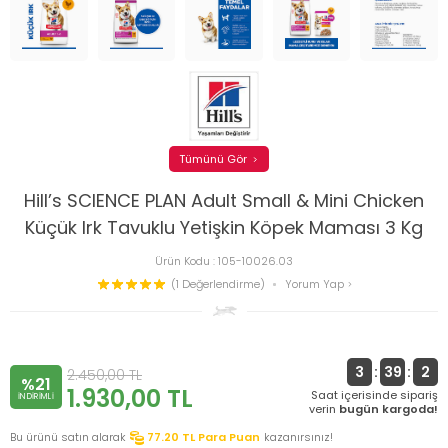
Tümünü Gör
Hill’s SCIENCE PLAN Adult Small & Mini Chicken
Küçük Irk Tavuklu Yetişkin Köpek Maması 3 Kg
Ürün Kodu :
105-10026.03
(1 Değerlendirme)
Yorum Yap
3
:
39
:
2
2.450,00
TL
%21
1.930,00
TL
Saat içerisinde sipariş
INDIRIMLI
verin
bugün kargoda!
Bu ürünü satın alarak
77.20
TL Para Puan
kazanırsınız!