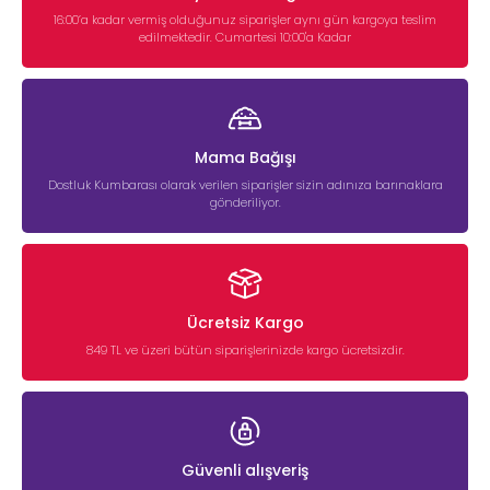
16:00’a kadar vermiş olduğunuz siparişler aynı gün kargoya teslim
edilmektedir. Cumartesi 10:00'a Kadar
Mama Bağışı
Dostluk Kumbarası olarak verilen siparişler sizin adınıza barınaklara
gönderiliyor.
Ücretsiz Kargo
849 TL ve üzeri bütün siparişlerinizde kargo ücretsizdir.
Güvenli alışveriş