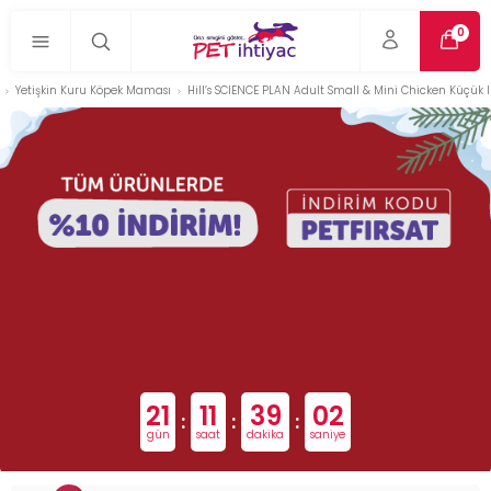
0
Yetişkin Kuru Köpek Maması
Hill’s SCIENCE PLAN Adult Small & Mini Chicken Küçük 
21
11
39
01
:
:
:
gün
saat
dakika
saniye