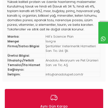
Yüksek kaliteli protein ve özenle hazırlanmış malzemeler.
Kurutulmuş tavuk ve hindi eti (tavuk eti 34 %; hindi eti 4%,
toplam kanatlı eti 51%), mısır, buğday, pirinç, hayvansal yağ,
kanatlı iç organları, bitkisel yağ, mineraller, keten tohumu,
domates püresi, ıspanak tozu, narenciye posası, üzüm
püresi, vitaminler, iz elementler, taurin, ve beta karoten.
Tokoferoller ve sitrik asit ile doğal olarak korunur.
Marka:
Hill's Science Plan
Menşei
İsviçre
Firma/Satıcı Bilgisi
Şentürkler Veterinerlik Hizmetleri
San. Tic. Ltd. Şti.
Üretici Bilgisi:
İthalatçı/Yetkili
Anadolu Akvaryum ve Pet Ürünleri
Temsilci/İfa Hizmet
San. ve Tic. A.Ş.
Sağlayıcı:
İletişim:
info@anadolupet.com.tr
Aynı Gün Kargo