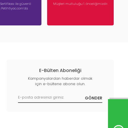
 Sertifikası ile güvenli
Müşteri mutluluğu 1. önceliğimizdir.
iş Petihtiyac.com’da
E-Bülten Aboneliği
Kampanyalardan haberdar olmak
için e-bültene abone olun.