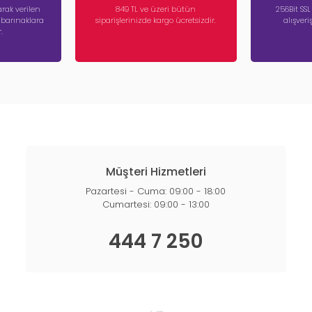
rak verilen
849 TL ve üzeri bütün
256Bit SSL
a barınaklara
siparişlerinizde kargo ücretsizdir.
alışver
.
Müşteri Hizmetleri
Pazartesi - Cuma: 09:00 - 18:00
Cumartesi: 09:00 - 13:00
444 7 250