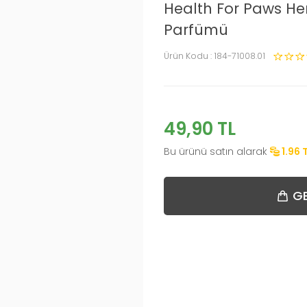
Health For Paws He
Parfümü
Ürün Kodu :
184-71008.01
49,90
TL
Bu ürünü satın alarak
1.96
GE