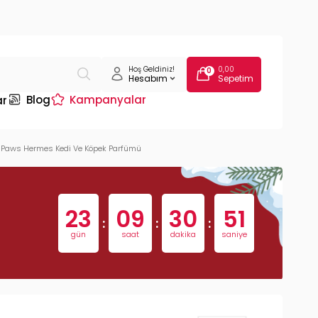
Hoş Geldiniz!
0,00
0
Hesabım
Sepetim
Blog
Kampanyalar
ar
r Paws Hermes Kedi Ve Köpek Parfümü
23
09
30
51
:
:
:
gün
saat
dakika
saniye