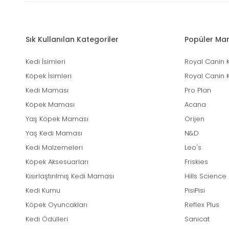
Sık Kullanılan Kategoriler
Popüler Mar
Kedi İsimleri
Royal Canin 
Köpek İsimleri
Royal Canin 
Kedi Maması
Pro Plan
Köpek Maması
Acana
Yaş Köpek Maması
Orijen
Yaş Kedi Maması
N&D
Kedi Malzemeleri
Leo's
Köpek Aksesuarları
Friskies
Kısırlaştırılmış Kedi Maması
Hills Science
Kedi Kumu
PisiPisi
Köpek Oyuncakları
Reflex Plus
Kedi Ödülleri
Sanicat