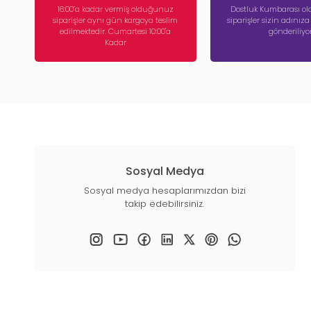
16:00’a kadar vermiş olduğunuz
Dostluk Kumbarası ola
siparişler aynı gün kargoya teslim
siparişler sizin adınız
edilmektedir. Cumartesi 10:00'a
gönderiliyor
Kadar
Sosyal Medya
Sosyal medya hesaplarımızdan bizi
takip edebilirsiniz.