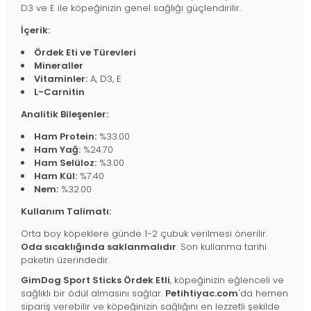
D3 ve E ile köpeğinizin genel sağlığı güçlendirilir.
İçerik:
Ördek Eti ve Türevleri
Mineraller
Vitaminler:
A, D3, E
L-Carnitin
Analitik Bileşenler:
Ham Protein:
%33.00
Ham Yağ:
%24.70
Ham Selüloz:
%3.00
Ham Kül:
%7.40
Nem:
%32.00
Kullanım Talimatı:
Orta boy köpeklere günde 1-2 çubuk verilmesi önerilir.
Oda sıcaklığında saklanmalıdır
. Son kullanma tarihi
paketin üzerindedir.
GimDog Sport Sticks Ördek Etli
, köpeğinizin eğlenceli ve
sağlıklı bir ödül almasını sağlar.
Petihtiyac.com
'da hemen
sipariş verebilir ve köpeğinizin sağlığını en lezzetli şekilde