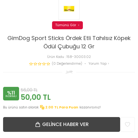
Tümünü Gör
GimDog Sport Sticks Ördek Etli Tahılsız Köpek
Ödül Çubuğu 12 Gr
Ürün Kodu :
158-30003.02
(0 Değerlendirme)
Yorum Yap
56,00
TL
%11
50,00
TL
INDIRIMLI
Bu ürünü satın alarak
2.00
TL Para Puan
kazanırsınız!
GELINCE HABER VER