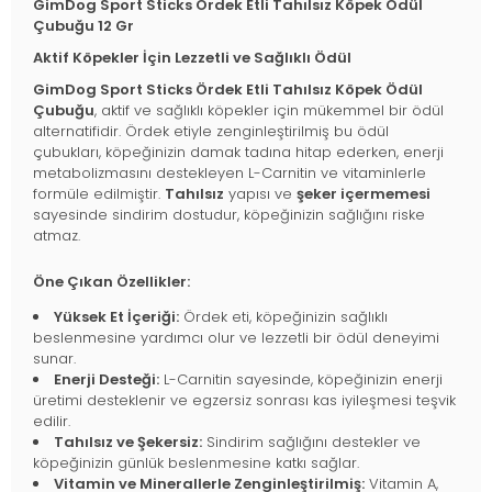
GimDog Sport Sticks Ördek Etli Tahılsız Köpek Ödül
Çubuğu 12 Gr
Aktif Köpekler İçin Lezzetli ve Sağlıklı Ödül
GimDog Sport Sticks Ördek Etli Tahılsız Köpek Ödül
Çubuğu
, aktif ve sağlıklı köpekler için mükemmel bir ödül
alternatifidir. Ördek etiyle zenginleştirilmiş bu ödül
çubukları, köpeğinizin damak tadına hitap ederken, enerji
metabolizmasını destekleyen L-Carnitin ve vitaminlerle
formüle edilmiştir.
Tahılsız
yapısı ve
şeker içermemesi
sayesinde sindirim dostudur, köpeğinizin sağlığını riske
atmaz.
Öne Çıkan Özellikler:
Yüksek Et İçeriği:
Ördek eti, köpeğinizin sağlıklı
beslenmesine yardımcı olur ve lezzetli bir ödül deneyimi
sunar.
Enerji Desteği:
L-Carnitin sayesinde, köpeğinizin enerji
üretimi desteklenir ve egzersiz sonrası kas iyileşmesi teşvik
edilir.
Tahılsız ve Şekersiz:
Sindirim sağlığını destekler ve
köpeğinizin günlük beslenmesine katkı sağlar.
Vitamin ve Minerallerle Zenginleştirilmiş:
Vitamin A,