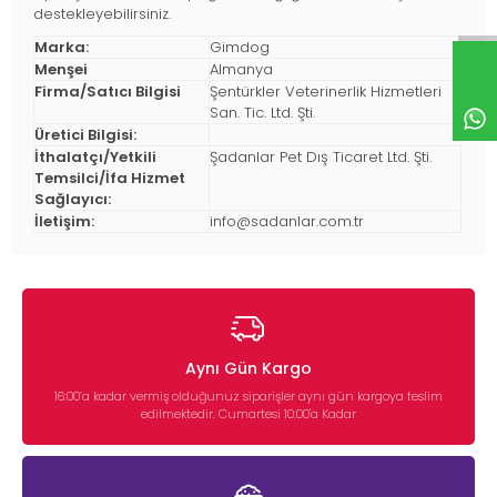
destekleyebilirsiniz.
Marka:
Gimdog
Menşei
Almanya
Firma/Satıcı Bilgisi
Şentürkler Veterinerlik Hizmetleri
San. Tic. Ltd. Şti.
Üretici Bilgisi:
İthalatçı/Yetkili
Şadanlar Pet Dış Ticaret Ltd. Şti.
Temsilci/İfa Hizmet
Sağlayıcı:
İletişim:
info@sadanlar.com.tr
Aynı Gün Kargo
16:00’a kadar vermiş olduğunuz siparişler aynı gün kargoya teslim
edilmektedir. Cumartesi 10:00'a Kadar