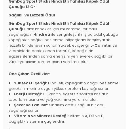
GimDog Sport Sticks Hindi Etli Tahılsız Köpek Ödül
Çubuğu 12 Gr
Sağlıklı ve Lezzetli Ödül
GimDog Sport Sticks Hindi Etli Tahılsız Köpek Ödül
Çubuğu
, aktif köpekler için mükemmel bir ödül
seçeneğidir.
Hindi eti
ile zenginleştirilmiş bu ödül çubuğu,
köpeğinizin sağlıklı beslenme ihtiyaçlarını karşılayarak
lezzetli bir deneyim sunar. Yüksek et içeriği,
L-Carnitin
ve
vitaminlerle desteklenen formülü, köpeğinizin
egzersizlerinden sonra enerjisini yenileyerek, sağlıklı bir
vücut yapısının korunmasına yardımcı olur.
Öne Çıkan Özellikler:
Yüksek Et İçeriği:
Hindi eti, köpeğinizin doğal beslenme
gereksinimlerine uygun yüksek protein kaynağı sunar.
Enerji Desteği:
L-Carnitin, egzersiz sonrası kasların
toparlanmasına ve yağ yakımına yardımcı olur.
Şeker ve Tahılsız:
Sindirim dostu, sağlıklı bir ödül
seçeneği sunar.
Vitamin ve Mineral Desteği:
Vitamin A, D3 ve E,
bağışıklık sistemini güçlendirir.