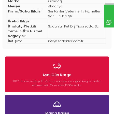
Marka:
Gimdog
Menşei
Almanya
Firma/Satıcı Bilgisi
Şentürkler Veterinerlik Hizmetleri
San. Tic. Ltd. Şti.
Üretici Bilgisi:
İthalatçı/Yetkili
Şadanlar Pet Dış Ticaret Ltd. Şti.
Temsilci/İfa Hizmet
Sağlayıcı:
İletişim:
info@sadanlar.com.tr
Aynı Gün Kargo
16:00’a kadar vermiş olduğunuz siparişler aynı gün kargoya teslim
edilmektedir. Cumartesi 10:00'a Kadar
Mama Bağışı