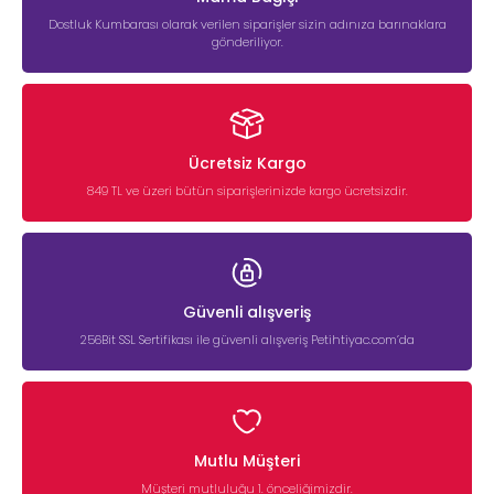
Dostluk Kumbarası olarak verilen siparişler sizin adınıza barınaklara
gönderiliyor.
Ücretsiz Kargo
849 TL ve üzeri bütün siparişlerinizde kargo ücretsizdir.
Güvenli alışveriş
256Bit SSL Sertifikası ile güvenli alışveriş Petihtiyac.com’da
Mutlu Müşteri
Müşteri mutluluğu 1. önceliğimizdir.