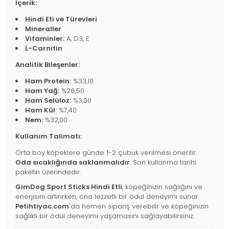
İçerik:
Hindi Eti ve Türevleri
Mineraller
Vitaminler:
A, D3, E
L-Carnitin
Analitik Bileşenler:
Ham Protein:
%33,10
Ham Yağ:
%26,50
Ham Selüloz:
%3,00
Ham Kül:
%7,40
Nem:
%32,00
Kullanım Talimatı:
Orta boy köpeklere günde 1-2 çubuk verilmesi önerilir.
Oda sıcaklığında saklanmalıdır
. Son kullanma tarihi
paketin üzerindedir.
GimDog Sport Sticks Hindi Etli
, köpeğinizin sağlığını ve
enerjisini artırırken, ona lezzetli bir ödül deneyimi sunar.
Petihtiyac.com
'da hemen sipariş verebilir ve köpeğinizin
sağlıklı bir ödül deneyimi yaşamasını sağlayabilirsiniz.