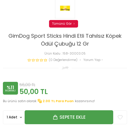
Tümünü Gör
GimDog Sport Sticks Hindi Etli Tahılsız Köpek
Ödül Çubuğu 12 Gr
Ürün Kodu :
158-30003.05
(0 Değerlendirme)
Yorum Yap
56,00
TL
%11
50,00
TL
INDIRIMLI
Bu ürünü satın alarak
2.00
TL Para Puan
kazanırsınız!
SEPETE EKLE