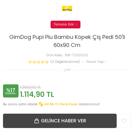
Tümünü Gör
GimDog Pupi Piu Bambu Köpek Çiş Pedi 50'li
60x90 Cm
Ürün Kodu :
158-72003.02
(0 Değerlendirme)
Yorum Yap
1.350,00
TL
%17
1.114,90
TL
INDIRIMLI
Bu ürünü satın alarak
44.56
TL Para Puan
kazanırsınız!
GELINCE HABER VER