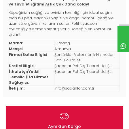
ve Tuvalet Eğitimi Artık Çok Daha Kolay!
Köpeğinizin sağlığı ve evinizin temizliği için ideal seçim
olan bu ped, dayanıklı yapısı ve doğal bambu içeriğiyle
uzun süre güvenli kullanım sunar. Petihtiyac.com
ayrıcalığıyla hemen sipariş verin, köpeğinizin konforunu
artırın!
Marka:
Gimdog
Menşei
Almanya
Firma/Satıcı Bilgisi
Şentürkler Veterinerlik Hizmetleri
San. Tic. Ltd. Şti.
Üretici Bilgisi:
Şadanlar Pet Dış Ticaret Ltd. Şti.
İthalatçı/Yetkili
Şadanlar Pet Dış Ticaret Ltd. Şti.
Temsilci/İfa Hizmet
Sağlayıcı:
İletişim:
info@sadanlar.com.tr
Aynı Gün Kargo