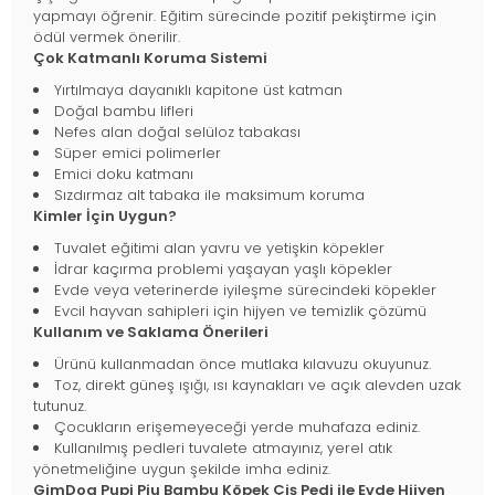
yapmayı öğrenir. Eğitim sürecinde pozitif pekiştirme için
ödül vermek önerilir.
Çok Katmanlı Koruma Sistemi
Yırtılmaya dayanıklı kapitone üst katman
Doğal bambu lifleri
Nefes alan doğal selüloz tabakası
Süper emici polimerler
Emici doku katmanı
Sızdırmaz alt tabaka ile maksimum koruma
Kimler İçin Uygun?
Tuvalet eğitimi alan yavru ve yetişkin köpekler
İdrar kaçırma problemi yaşayan yaşlı köpekler
Evde veya veterinerde iyileşme sürecindeki köpekler
Evcil hayvan sahipleri için hijyen ve temizlik çözümü
Kullanım ve Saklama Önerileri
Ürünü kullanmadan önce mutlaka kılavuzu okuyunuz.
Toz, direkt güneş ışığı, ısı kaynakları ve açık alevden uzak
tutunuz.
Çocukların erişemeyeceği yerde muhafaza ediniz.
Kullanılmış pedleri tuvalete atmayınız, yerel atık
yönetmeliğine uygun şekilde imha ediniz.
GimDog Pupi Piu Bambu Köpek Çiş Pedi ile Evde Hijyen