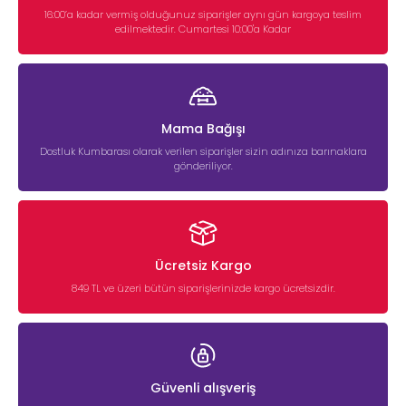
16:00’a kadar vermiş olduğunuz siparişler aynı gün kargoya teslim
edilmektedir. Cumartesi 10:00'a Kadar
Mama Bağışı
Dostluk Kumbarası olarak verilen siparişler sizin adınıza barınaklara
gönderiliyor.
Ücretsiz Kargo
849 TL ve üzeri bütün siparişlerinizde kargo ücretsizdir.
Güvenli alışveriş