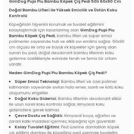
GimDog Pupi Piu Bambu Köpek Çiş Pedi 50li 60x90 Cm
Doğal Bambu Lifleri ile Yüksek Emicilik ve Üstün Koku
Kontrolü
Köpeğinizin hijyenini korumak ve tuvalet eğitimini
kolaylaştırmak için tasarlanmış olan
GimDog Pupi Piu
Bambu Köpek Çiş Pedi
, bambu lifleri ve süper emici
polimerler sayesinde hızlı ve etkili sıvı emilimi sağlar. 60x90
cm ölçüsü ile orta ve büyük ırk köpekler için geniş alan
sunan bu ped, doğal deodorant bambu liflerinin koku
giderme özellikleriyle evinizde ferah ve temiz bir ortam
yaratır.
Neden GimDog Pupi Piu Bambu Köpek Çiş Pedi?
Süper Emici Teknoloji:
Bambu lifleri ve özel polimer
katmanları sayesinde sıvıları hızla emer, sızıntı ve kötü koku
oluşumunu engeller.
Doğal Koku Giderici:
Bambu liflerinin deodorant etkisi
ile uzun süreli koku kontrolü sağlar, kimyasal koku
gidericilere gerek kalmaz.
Çevre Dostu ve Sağlıklı:
Kimyasal boya, ağartıcı ve
zararlı katkı maddesi içermez, köpeğiniz için güvenlidir.
Kolay Tuvalet Eğitimi:
Ped üzerine damlatılan köpek
çiş eğitimi damlası ile köpeğiniz ped üzerinde tuvaletini