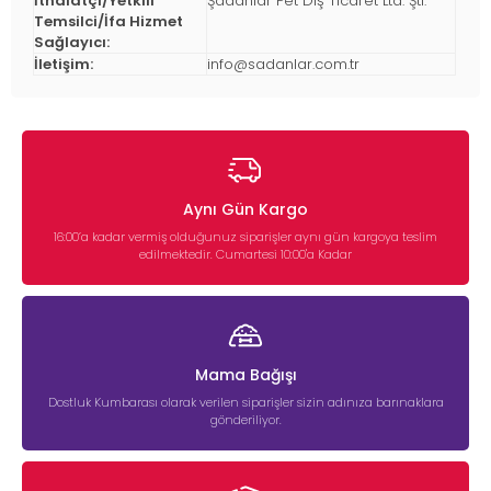
İthalatçı/Yetkili
Şadanlar Pet Dış Ticaret Ltd. Şti.
Temsilci/İfa Hizmet
Sağlayıcı:
İletişim:
info@sadanlar.com.tr
Aynı Gün Kargo
16:00’a kadar vermiş olduğunuz siparişler aynı gün kargoya teslim
edilmektedir. Cumartesi 10:00'a Kadar
Mama Bağışı
Dostluk Kumbarası olarak verilen siparişler sizin adınıza barınaklara
gönderiliyor.