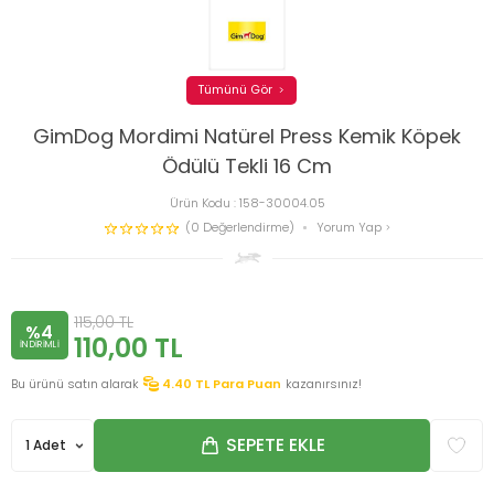
Tümünü Gör
GimDog Mordimi Natürel Press Kemik Köpek
Ödülü Tekli 16 Cm
Ürün Kodu :
158-30004.05
(0 Değerlendirme)
Yorum Yap
115,00
TL
%4
110,00
TL
INDIRIMLI
Bu ürünü satın alarak
4.40
TL Para Puan
kazanırsınız!
SEPETE EKLE