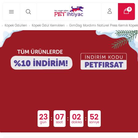
0
Köpek Ödülleri
Köpek Ödül Kemikleri
GimDog Mordimi Natürel Press Kemik Köpek 
23
07
02
51
:
:
:
gün
saat
dakika
saniye