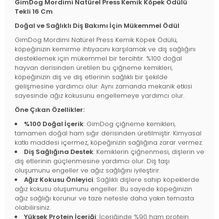
GimDog Mordimi Natürel Press Kemik Köpek Ödülü
Tekli 16 Cm
Doğal ve Sağlıklı Diş Bakımı İçin Mükemmel Ödül
GimDog Mordimi Natürel Press Kemik Köpek Ödülü,
köpeğinizin kemirme ihtiyacını karşılamak ve diş sağlığını
desteklemek için mükemmel bir tercihtir. %100 doğal
hayvan derisinden üretilen bu çiğneme kemikleri,
köpeğinizin diş ve diş etlerinin sağlıklı bir şekilde
gelişmesine yardımcı olur. Aynı zamanda mekanik etkisi
sayesinde ağız kokusunu engellemeye yardımcı olur.
Öne Çıkan Özellikler:
%100 Doğal İçerik
: GimDog çiğneme kemikleri,
tamamen doğal ham sığır derisinden üretilmiştir. Kimyasal
katkı maddesi içermez, köpeğinizin sağlığına zarar vermez.
Diş Sağlığına Destek
: Kemiklerin çiğnenmesi, dişlerin ve
diş etlerinin güçlenmesine yardımcı olur. Diş taşı
oluşumunu engeller ve ağız sağlığını iyileştirir.
Ağız Kokusu Önleyici
: Sağlıklı dişlere sahip köpeklerde
ağız kokusu oluşumunu engeller. Bu sayede köpeğinizin
ağız sağlığı korunur ve taze nefesle daha yakın temasta
olabilirsiniz.
Yüksek Protein İçeriği
: İçeriğinde %90 ham protein