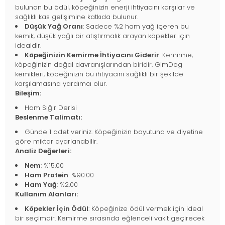
bulunan bu ödül, köpeğinizin enerji ihtiyacını karşılar ve
sağlıklı kas gelişimine katkıda bulunur.
Düşük Yağ Oranı
: Sadece %2 ham yağ içeren bu
kemik, düşük yağlı bir atıştırmalık arayan köpekler için
idealdir.
Köpeğinizin Kemirme İhtiyacını Giderir
: Kemirme,
köpeğinizin doğal davranışlarından biridir. GimDog
kemikleri, köpeğinizin bu ihtiyacını sağlıklı bir şekilde
karşılamasına yardımcı olur.
Bileşim:
Ham Sığır Derisi
Beslenme Talimatı:
Günde 1 adet veriniz. Köpeğinizin boyutuna ve diyetine
göre miktar ayarlanabilir.
Analiz Değerleri:
Nem
: %15.00
Ham Protein
: %90.00
Ham Yağ
: %2.00
Kullanım Alanları:
Köpekler İçin Ödül
: Köpeğinize ödül vermek için ideal
bir seçimdir. Kemirme sırasında eğlenceli vakit geçirecek