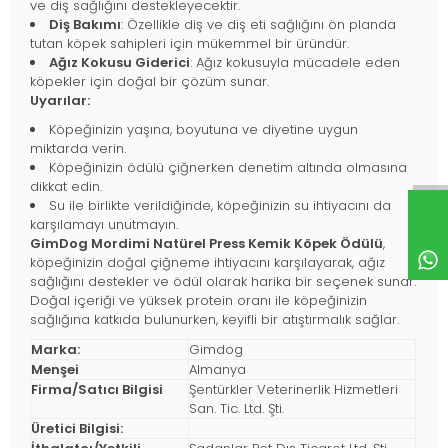
ve diş sağlığını destekleyecektir.
Diş Bakımı
: Özellikle diş ve diş eti sağlığını ön planda
tutan köpek sahipleri için mükemmel bir üründür.
Ağız Kokusu Giderici
: Ağız kokusuyla mücadele eden
köpekler için doğal bir çözüm sunar.
Uyarılar:
Köpeğinizin yaşına, boyutuna ve diyetine uygun
miktarda verin.
Köpeğinizin ödülü çiğnerken denetim altında olmasına
dikkat edin.
Su ile birlikte verildiğinde, köpeğinizin su ihtiyacını da
karşılamayı unutmayın.
GimDog Mordimi Natürel Press Kemik Köpek Ödülü
,
köpeğinizin doğal çiğneme ihtiyacını karşılayarak, ağız
sağlığını destekler ve ödül olarak harika bir seçenek sunar.
Doğal içeriği ve yüksek protein oranı ile köpeğinizin
sağlığına katkıda bulunurken, keyifli bir atıştırmalık sağlar.
Marka:
Gimdog
Menşei
Almanya
Firma/Satıcı Bilgisi
Şentürkler Veterinerlik Hizmetleri
San. Tic. Ltd. Şti.
Üretici Bilgisi: