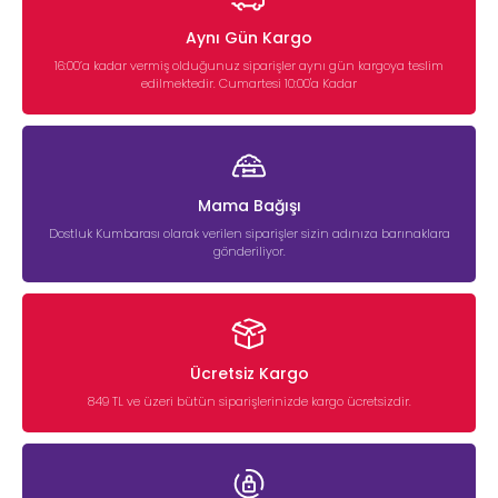
Aynı Gün Kargo
16:00’a kadar vermiş olduğunuz siparişler aynı gün kargoya teslim
edilmektedir. Cumartesi 10:00'a Kadar
Mama Bağışı
Dostluk Kumbarası olarak verilen siparişler sizin adınıza barınaklara
gönderiliyor.
Ücretsiz Kargo
849 TL ve üzeri bütün siparişlerinizde kargo ücretsizdir.