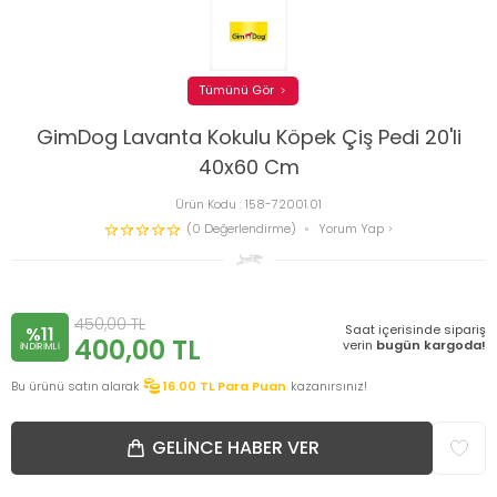
Tümünü Gör
GimDog Lavanta Kokulu Köpek Çiş Pedi 20'li
40x60 Cm
Ürün Kodu :
158-72001.01
(0 Değerlendirme)
Yorum Yap
450,00
TL
Saat içerisinde sipariş
%11
400,00
TL
verin
bugün kargoda!
INDIRIMLI
Bu ürünü satın alarak
16.00
TL Para Puan
kazanırsınız!
GELINCE HABER VER