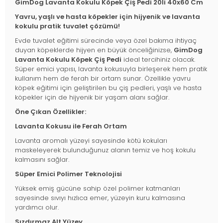
GimDog Lavanta Kokulu Köpek Çiş Pedi 20li 40x60 Cm
Yavru, yaşlı ve hasta köpekler için hijyenik ve lavanta
kokulu pratik tuvalet çözümü!
Evde tuvalet eğitimi sürecinde veya özel bakıma ihtiyaç
duyan köpeklerde hijyen en büyük önceliğinizse,
GimDog
Lavanta Kokulu Köpek Çiş Pedi
ideal tercihiniz olacak.
Süper emici yapısı, lavanta kokusuyla birleşerek hem pratik
kullanım hem de ferah bir ortam sunar. Özellikle yavru
köpek eğitimi için geliştirilen bu çiş pedleri, yaşlı ve hasta
köpekler için de hijyenik bir yaşam alanı sağlar.
Öne Çıkan Özellikler:
Lavanta Kokusu ile Ferah Ortam
Lavanta aromalı yüzeyi sayesinde kötü kokuları
maskeleyerek bulunduğunuz alanın temiz ve hoş kokulu
kalmasını sağlar.
Süper Emici Polimer Teknolojisi
Yüksek emiş gücüne sahip özel polimer katmanları
sayesinde sıvıyı hızlıca emer, yüzeyin kuru kalmasına
yardımcı olur.
Sızdırmaz Alt Yüzey