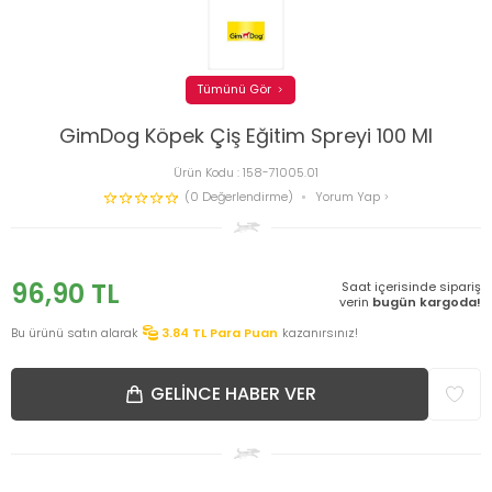
Tümünü Gör
GimDog Köpek Çiş Eğitim Spreyi 100 Ml
Ürün Kodu :
158-71005.01
(0 Değerlendirme)
Yorum Yap
96,90
TL
Saat içerisinde sipariş
verin
bugün kargoda!
Bu ürünü satın alarak
3.84
TL Para Puan
kazanırsınız!
GELINCE HABER VER