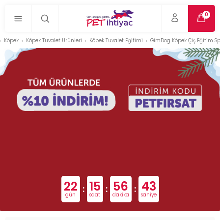
0
Köpek
Köpek Tuvalet Ürünleri
Köpek Tuvalet Eğitimi
GimDog Köpek Çiş Eğitim Sp
22
15
56
42
:
:
:
gün
saat
dakika
saniye