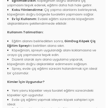
Eğitimde Etkin:
Köpeğinizin doğru alanlara çiş
yapmasını teşvik ederek, eğitimi daha hızlı hale getirir.
Koku Yönlendirme:
Çiş yapma alanlarını belirleyerek,
köpeğinizin doğru bölgede tuvaletini yapmasını sağlar.
Ev İçi Kullanım:
Evdeki eğitim sürecinde köpeğinizin
alışkanlıklarını şekillendirmede etkilidir.
Kullanım Talimatları:
Eğitim alanını belirledikten sonra,
GimDog Köpek Çiş
Eğitim Spreyi
ni belirtilen alana sıkın.
Köpeğinizin, spreyin uygulandığı alanı koklamasına ve
oraya çiş yapmasına teşvik edin.
Düzenli olarak aynı alana uygulama yaparak,
köpeğinizin doğru alışkanlıklar edinmesini sağlayın.
Sprey, evde çiş eğitimi sürecini hızlandırmak için ideal
bir çözümdür.
Kimler İçin Uygundur?
Yeni yavru köpekler veya tuvalet eğitimi sürecindeki
köpekler için uygundur.
Evde çiş eğitimi yapmak isteyen köpek sahipleri için
ideal.