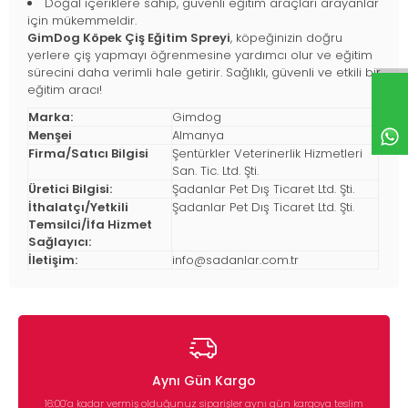
Doğal içeriklere sahip, güvenli eğitim araçları arayanlar
için mükemmeldir.
GimDog Köpek Çiş Eğitim Spreyi
, köpeğinizin doğru
yerlere çiş yapmayı öğrenmesine yardımcı olur ve eğitim
sürecini daha verimli hale getirir. Sağlıklı, güvenli ve etkili bir
eğitim aracı!
Marka:
Gimdog
Menşei
Almanya
Firma/Satıcı Bilgisi
Şentürkler Veterinerlik Hizmetleri
San. Tic. Ltd. Şti.
Üretici Bilgisi:
Şadanlar Pet Dış Ticaret Ltd. Şti.
İthalatçı/Yetkili
Şadanlar Pet Dış Ticaret Ltd. Şti.
Temsilci/İfa Hizmet
Sağlayıcı:
İletişim:
info@sadanlar.com.tr
Aynı Gün Kargo
16:00’a kadar vermiş olduğunuz siparişler aynı gün kargoya teslim