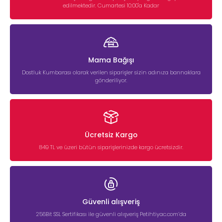
edilmektedir. Cumartesi 10:00'a Kadar
Mama Bağışı
Dostluk Kumbarası olarak verilen siparişler sizin adınıza barınaklara
gönderiliyor.
Ücretsiz Kargo
849 TL ve üzeri bütün siparişlerinizde kargo ücretsizdir.
Güvenli alışveriş
256Bit SSL Sertifikası ile güvenli alışveriş Petihtiyac.com’da