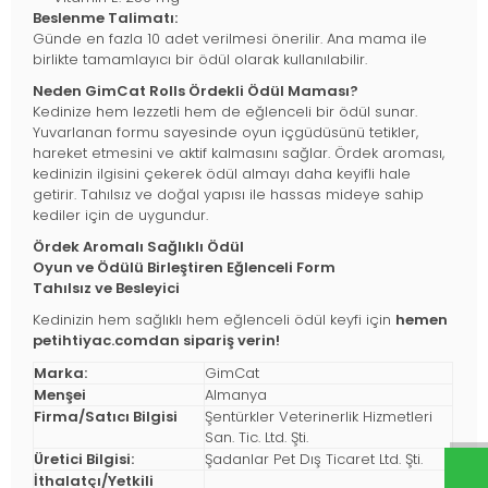
Beslenme Talimatı:
Günde en fazla 10 adet verilmesi önerilir. Ana mama ile
birlikte tamamlayıcı bir ödül olarak kullanılabilir.
Neden GimCat Rolls Ördekli Ödül Maması?
Kedinize hem lezzetli hem de eğlenceli bir ödül sunar.
Yuvarlanan formu sayesinde oyun içgüdüsünü tetikler,
hareket etmesini ve aktif kalmasını sağlar. Ördek aroması,
kedinizin ilgisini çekerek ödül almayı daha keyifli hale
getirir. Tahılsız ve doğal yapısı ile hassas mideye sahip
kediler için de uygundur.
Ördek Aromalı Sağlıklı Ödül
Oyun ve Ödülü Birleştiren Eğlenceli Form
Tahılsız ve Besleyici
Kedinizin hem sağlıklı hem eğlenceli ödül keyfi için
hemen
petihtiyac.comdan sipariş verin!
Marka:
GimCat
Menşei
Almanya
Firma/Satıcı Bilgisi
Şentürkler Veterinerlik Hizmetleri
San. Tic. Ltd. Şti.
Üretici Bilgisi:
Şadanlar Pet Dış Ticaret Ltd. Şti.
İthalatçı/Yetkili