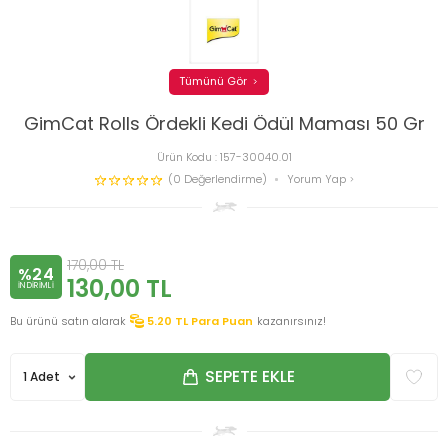
Tümünü Gör
GimCat Rolls Ördekli Kedi Ödül Maması 50 Gr
Ürün Kodu :
157-30040.01
(0 Değerlendirme)
Yorum Yap
170,00
TL
%24
130,00
TL
INDIRIMLI
Bu ürünü satın alarak
5.20
TL Para Puan
kazanırsınız!
SEPETE EKLE