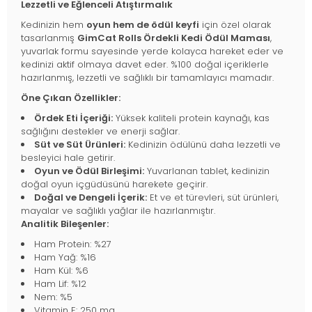
Lezzetli ve Eğlenceli Atıştırmalık
Kedinizin hem
oyun hem de ödül keyfi
için özel olarak
tasarlanmış
GimCat Rolls Ördekli Kedi Ödül Maması
,
yuvarlak formu sayesinde yerde kolayca hareket eder ve
kedinizi aktif olmaya davet eder. %100 doğal içeriklerle
hazırlanmış, lezzetli ve sağlıklı bir tamamlayıcı mamadır.
Öne Çıkan Özellikler:
Ördek Eti İçeriği:
Yüksek kaliteli protein kaynağı, kas
sağlığını destekler ve enerji sağlar.
Süt ve Süt Ürünleri:
Kedinizin ödülünü daha lezzetli ve
besleyici hale getirir.
Oyun ve Ödül Birleşimi:
Yuvarlanan tablet, kedinizin
doğal oyun içgüdüsünü harekete geçirir.
Doğal ve Dengeli İçerik:
Et ve et türevleri, süt ürünleri,
mayalar ve sağlıklı yağlar ile hazırlanmıştır.
Analitik Bileşenler:
Ham Protein: %27
Ham Yağ: %16
Ham Kül: %6
Ham Lif: %12
Nem: %5
Vitamin E: 250 mg