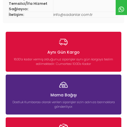
Temsilci/İfa Hizmet
Sağlayıcı:
İletişim:
info@sadanlar.com.tr
Aynı Gün Kargo
16:00’a kadar vermiş olduğunuz siparişler aynı gün kargoya teslim
edilmektedir. Cumartesi 10:00'a Kadar
Mama Bağışı
Dostluk Kumbarası olarak verilen siparişler sizin adınıza barınaklara
gönderiliyor.