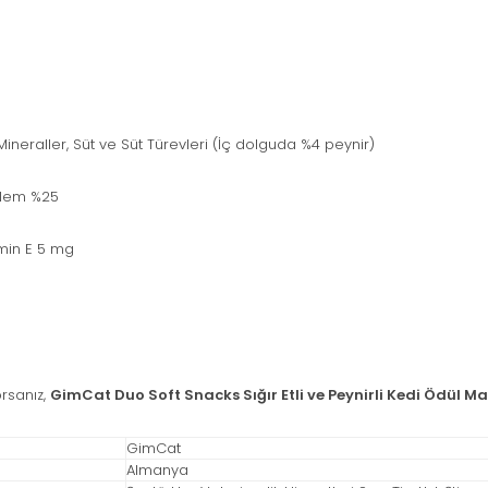
Mineraller, Süt ve Süt Türevleri (İç dolguda %4 peynir)
 Nem %25
amin E 5 mg
rsanız,
GimCat Duo Soft Snacks Sığır Etli ve Peynirli Kedi Ödül M
GimCat
Almanya