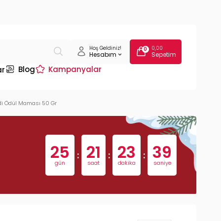
Hoş Geldiniz!
0,00
0
Hesabım
Sepetim
Blog
Kampanyalar
ar
Kedi Ödül Maması 50 Gr
25
21
23
38
:
:
:
gün
saat
dakika
saniye