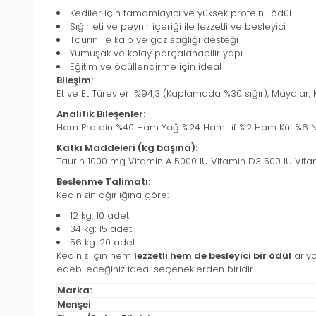
Kediler için tamamlayıcı ve yüksek proteinli ödül
Sığır eti ve peynir içeriği ile lezzetli ve besleyici
Taurin ile kalp ve göz sağlığı desteği
Yumuşak ve kolay parçalanabilir yapı
Eğitim ve ödüllendirme için ideal
Bileşim:
Et ve Et Türevleri %94,3 (Kaplamada %30 sığır), Mayalar, 
Analitik Bileşenler:
Ham Protein %40 Ham Yağ %24 Ham Lif %2 Ham Kül %6
Katkı Maddeleri (kg başına):
Taurin 1000 mg Vitamin A 5000 IU Vitamin D3 500 IU Vit
Beslenme Talimatı:
Kedinizin ağırlığına göre:
12 kg: 10 adet
34 kg: 15 adet
56 kg: 20 adet
Kediniz için hem
lezzetli hem de besleyici bir ödül
arıyo
edebileceğiniz ideal seçeneklerden biridir.
Marka:
Menşei