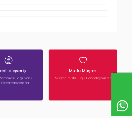
nli alışveriş
Mutlu Müşteri
 Sertifikası ile güvenli
Müşteri mutluluğu 1. önceliğimizdir.
iş Petihtiyac.com’da