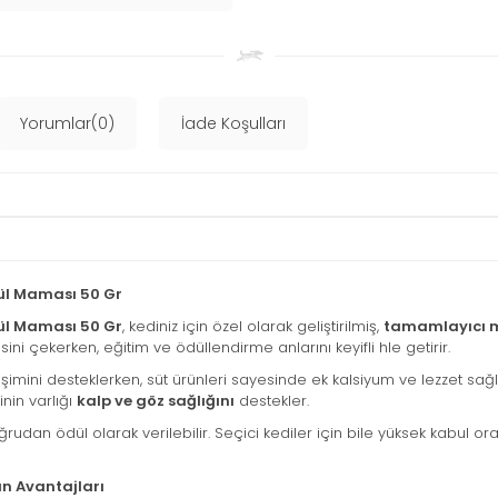
Yorumlar(0)
İade Koşulları
dül Maması 50 Gr
dül Maması 50 Gr
, kediniz için özel olarak geliştirilmiş,
tamamlayıcı
sini çekerken, eğitim ve ödüllendirme anlarını keyifli hle getirir.
lişimini desteklerken, süt ürünleri sayesinde ek kalsiyum ve lezzet sağl
nin varlığı
kalp ve göz sağlığını
destekler.
udan ödül olarak verilebilir. Seçici kediler için bile yüksek kabul 
ün Avantajları