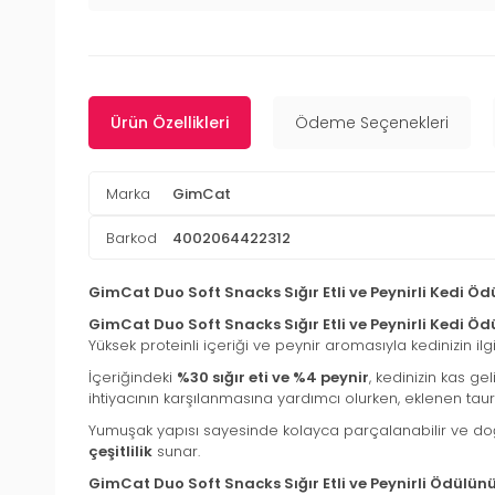
Ürün Özellikleri
Ödeme Seçenekleri
Marka
GimCat
Barkod
4002064422312
GimCat Duo Soft Snacks Sığır Etli ve Peynirli Kedi Ö
GimCat Duo Soft Snacks Sığır Etli ve Peynirli Kedi Ö
Yüksek proteinli içeriği ve peynir aromasıyla kedinizin ilgi
İçeriğindeki
%30 sığır eti ve %4 peynir
, kedinizin kas ge
ihtiyacının karşılanmasına yardımcı olurken, eklenen tauri
Yumuşak yapısı sayesinde kolayca parçalanabilir ve doğr
çeşitlilik
sunar.
GimCat Duo Soft Snacks Sığır Etli ve Peynirli Ödülün