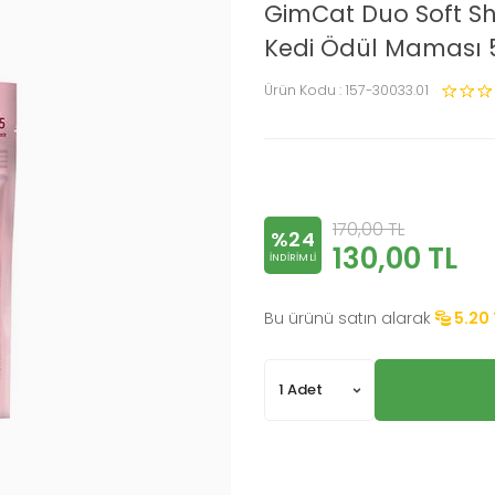
GimCat Duo Soft Shac
Kedi Ödül Maması 
Ürün Kodu :
157-30033.01
170,00
TL
%24
130,00
TL
INDIRIMLI
Bu ürünü satın alarak
5.20