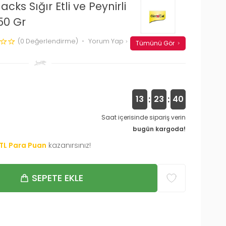
ks Sığır Etli ve Peynirli
50 Gr
(0 Değerlendirme)
Yorum Yap
Tümünü Gör
:
:
13
23
40
Saat içerisinde sipariş verin
bugün kargoda!
TL Para Puan
kazanırsınız!
SEPETE EKLE