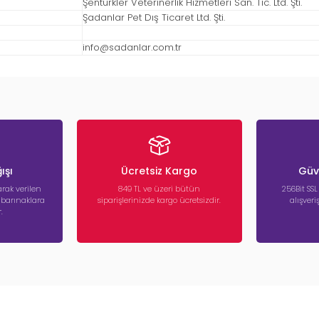
Şentürkler Veterinerlik Hizmetleri San. Tic. Ltd. Şti.
Şadanlar Pet Dış Ticaret Ltd. Şti.
info@sadanlar.com.tr
ışı
Ücretsiz Kargo
Güve
rak verilen
849 TL ve üzeri bütün
256Bit SSL
a barınaklara
siparişlerinizde kargo ücretsizdir.
alışver
.