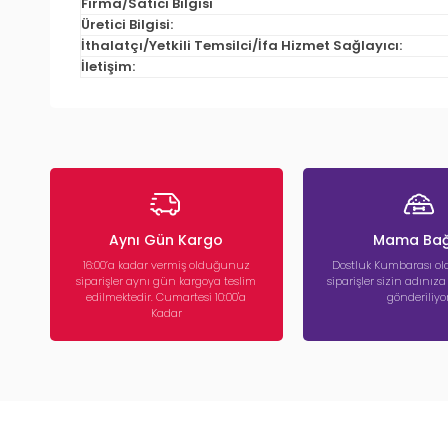
Firma/Satıcı Bilgisi
Üretici Bilgisi:
İthalatçı/Yetkili Temsilci/İfa Hizmet Sağlayıcı:
İletişim:
Aynı Gün Kargo
Mama Bağ
16:00’a kadar vermiş olduğunuz
Dostluk Kumbarası ola
siparişler aynı gün kargoya teslim
siparişler sizin adınız
edilmektedir. Cumartesi 10:00'a
gönderiliyor
Kadar