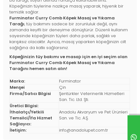
bu tarağı, suyun altında rahatça kullanabilirsiniz.
Köpeğinizin tüylerine nazikçe masaj yaparak, hijyenik bir
temizlik sağlar.
Furminator Curry Comb Köpek Masaj ve Yıkama
Tarağı
, tüy bakımını sadece bir zorunluluk değil, aynı
zamanda keyifli bir deneyime dönüştürür. Düzenli kullanım
sayesinde köpeğinizin tüyleri daha parlak, sağlıklı ve
karışıksız olacaktır. Ayrıca, masaj yaparken köpeğinizin cilt
sağlığına da katkı sağlarsınız.
Köpeğinizin tüy bakımı ve masajı için en iyi seçim olan
Furminator Curry Comb Köpek Masaj ve Yıkama
Tarağını hemen satın alın!
Marka:
Furminator
Menşei
Çin
Firma/Satıcı Bilgisi
Şentürkler Veterinerlik Hizmetleri
San. Tic. Ltd. Şti.
Üretici Bilgisi:
İthalatçı/Yetkili
Anadolu Akvaryum ve Pet Ürünleri
Temsilci/İfa Hizmet
San. ve Tic. A.Ş.
Sağlayıcı:
İletişim:
info@anadolupet.com.tr