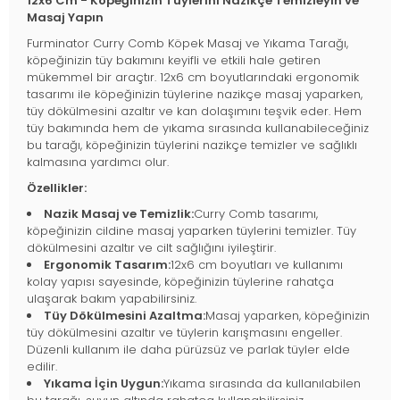
12x6 Cm - Köpeğinizin Tüylerini Nazikçe Temizleyin ve
Masaj Yapın
Furminator Curry Comb Köpek Masaj ve Yıkama Tarağı,
köpeğinizin tüy bakımını keyifli ve etkili hale getiren
mükemmel bir araçtır. 12x6 cm boyutlarındaki ergonomik
tasarımı ile köpeğinizin tüylerine nazikçe masaj yaparken,
tüy dökülmesini azaltır ve kan dolaşımını teşvik eder. Hem
tüy bakımında hem de yıkama sırasında kullanabileceğiniz
bu tarağı, köpeğinizin tüylerini nazikçe temizler ve sağlıklı
kalmasına yardımcı olur.
Özellikler:
Nazik Masaj ve Temizlik:
Curry Comb tasarımı,
köpeğinizin cildine masaj yaparken tüylerini temizler. Tüy
dökülmesini azaltır ve cilt sağlığını iyileştirir.
Ergonomik Tasarım:
12x6 cm boyutları ve kullanımı
kolay yapısı sayesinde, köpeğinizin tüylerine rahatça
ulaşarak bakım yapabilirsiniz.
Tüy Dökülmesini Azaltma:
Masaj yaparken, köpeğinizin
tüy dökülmesini azaltır ve tüylerin karışmasını engeller.
Düzenli kullanım ile daha pürüzsüz ve parlak tüyler elde
edilir.
Yıkama İçin Uygun:
Yıkama sırasında da kullanılabilen