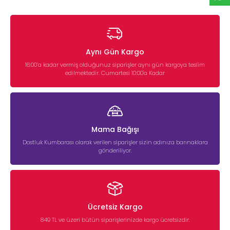
Aynı Gün Kargo
16:00’a kadar vermiş olduğunuz siparişler aynı gün kargoya teslim
edilmektedir. Cumartesi 10:00'a Kadar
Mama Bağışı
Dostluk Kumbarası olarak verilen siparişler sizin adınıza barınaklara
gönderiliyor.
Ücretsiz Kargo
849 TL ve üzeri bütün siparişlerinizde kargo ücretsizdir.