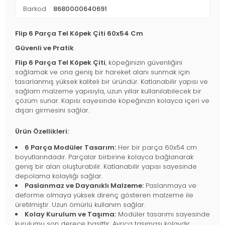
Barkod
8680000640691
Flip 6 Parça Tel Köpek Çiti 60x54 Cm
Güvenli ve Pratik
Flip 6 Parça Tel Köpek Çiti
, köpeğinizin güvenliğini
sağlamak ve ona geniş bir hareket alanı sunmak için
tasarlanmış yüksek kaliteli bir üründür. Katlanabilir yapısı ve
sağlam malzeme yapısıyla, uzun yıllar kullanılabilecek bir
çözüm sunar. Kapısı sayesinde köpeğinizin kolayca içeri ve
dışarı girmesini sağlar.
Ürün Özellikleri:
6 Parça Modüler Tasarım:
Her bir parça 60x54 cm
boyutlarındadır. Parçalar birbirine kolayca bağlanarak
geniş bir alan oluşturabilir. Katlanabilir yapısı sayesinde
depolama kolaylığı sağlar.
Paslanmaz ve Dayanıklı Malzeme:
Paslanmaya ve
deforme olmaya yüksek direnç gösteren malzeme ile
üretilmiştir. Uzun ömürlü kullanım sağlar.
Kolay Kurulum ve Taşıma:
Modüler tasarımı sayesinde
kurulumu son derece basittir. Ayrıca taşıması kolaydır.