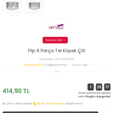
Tümünü Gör
Flip 6 Parça Tel Köpek Çiti
Ürün Kodu :
170-52000.01
(0 Değerlendirme)
Yorum Yap
1
:
25
:
17
414,90
TL
Saat içerisinde sipariş
verin
bugün kargoda!
Bu ürünü satın alarak
16.56
TL Para Puan
kazanırsınız!