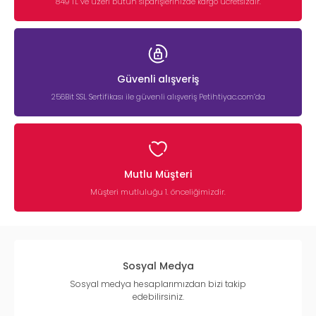
849 TL ve üzeri bütün siparişlerinizde kargo ücretsizdir.
Güvenli alışveriş
256Bit SSL Sertifikası ile güvenli alışveriş Petihtiyac.com’da
Mutlu Müşteri
Müşteri mutluluğu 1. önceliğimizdir.
Sosyal Medya
Sosyal medya hesaplarımızdan bizi takip
edebilirsiniz.