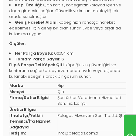
Kapı Özelliği:
Çitin kapısı, köpeğinizin kolayca içeri ve
dışarı girmesini sağlar. Güvenlik ve kullanım kolaylığı bir
arada sunulmuştur.
Geniş Hareket Alanı:
Köpeğinizin rahatça hareket
edebilmesi için geniş bir alan sunar. Evde veya dışarıda
kullanıma uygun.
Ölçüler:
Her Parça Boyutu:
60x54 cm
Toplam Parça Sayısı:
6
Flip 6 Parça Tel Köpek Çiti
, köpeğinizin güvenliğini ve
konforunu sağlarken, aynı zamanda evde veya dışarıda
kullanabileceğiniz pratik bir çözüm sunar.
Marka:
Flip
Menşei
Çin
Firma/Satıcı Bilgisi
Şentürkler Veterinerlik Hizmetleri
San. Tic. Ltd. Şti.
Üretici Bilgisi:
İthalatçı/Yetkili
Pelagos Akvaryum San. Tic. Ltd. Şti.
Temsilci/İfa Hizmet
Sağlayıcı:
İletişim:
info@pelagos.com.tr