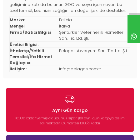
gelişimine katkıda bulunur. GDO ve soya içermeyen bu
özel formül, kedinizin sağlığını en doğal şekilde destekler.
Marka:
Felicia
Menşei
İtalya
Firma/Satıcı Bilgisi
Şentürkler Veterinerlik Hizmetleri
San. Tic. Ltd. Şti.
Üretici Bilgisi:
İthalatçı/Yetkili
Pelagos Akvaryum San. Tic. Ltd. Şti.
Temsilci/İfa Hizmet
Sağlayıcı:
İletişim:
info@pelagos.com.tr
Aynı Gün Kargo
16:00’a kadar vermiş olduğunuz siparişler aynı gün kargoya teslim
edilmektedir. Cumartesi 10:00'a Kadar