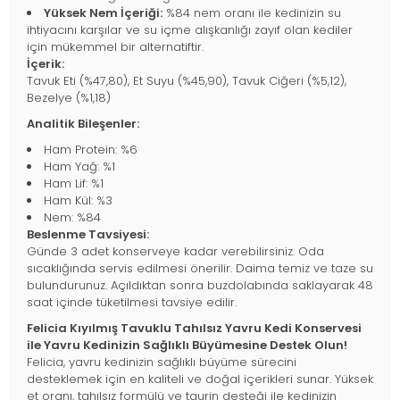
Yüksek Nem İçeriği:
%84 nem oranı ile kedinizin su
ihtiyacını karşılar ve su içme alışkanlığı zayıf olan kediler
için mükemmel bir alternatiftir.
İçerik:
Tavuk Eti (%47,80), Et Suyu (%45,90), Tavuk Ciğeri (%5,12),
Bezelye (%1,18)
Analitik Bileşenler:
Ham Protein: %6
Ham Yağ: %1
Ham Lif: %1
Ham Kül: %3
Nem: %84
Beslenme Tavsiyesi:
Günde 3 adet konserveye kadar verebilirsiniz. Oda
sıcaklığında servis edilmesi önerilir. Daima temiz ve taze su
bulundurunuz. Açıldıktan sonra buzdolabında saklayarak 48
saat içinde tüketilmesi tavsiye edilir.
Felicia Kıyılmış Tavuklu Tahılsız Yavru Kedi Konservesi
ile Yavru Kedinizin Sağlıklı Büyümesine Destek Olun!
Felicia, yavru kedinizin sağlıklı büyüme sürecini
desteklemek için en kaliteli ve doğal içerikleri sunar. Yüksek
et oranı, tahılsız formülü ve taurin desteği ile kedinizin