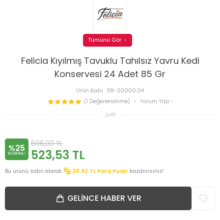
Tümünü Gör
Felicia Kıyılmış Tavuklu Tahılsız Yavru Kedi
Konservesi 24 Adet 85 Gr
Ürün Kodu :
118-20000.04
(1 Değerlendirme)
Yorum Yap
696,00
TL
%25
523,53
TL
INDIRIMLI
Bu ürünü satın alarak
20.92
TL Para Puan
kazanırsınız!
GELINCE HABER VER