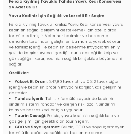
Felicia Kıyılmış Tavuklu Tahılsız Yavru Kedi Konservesi
24 Adet 85 Gr
Yavru Kediniz İçin Sağlıklı ve Lezzetli Bir Seçim
Felicia Kıyılmış Tavuklu Tahılsız Yavru Kedi Konservesi, yavru
kedinizin sağlıklı gelişimini desteklemek için özel olarak
formüle edilmiştir. Veteriner hekimler ve beslenme
uzmanları tarafından geliştirilen bu mama, yüksek et oranı
ve tahılsız içeriği ile kedinizin beslenme ihtiyaçlarını en iyi
şekilde karşılar. Ayrıca, içerdiği taurin desteği ile kalp ve
göz sağlığını korur, kedinizin sağlıklı bir şekilde büyümesini
sağlar.
Özellikler:
Yüksek Et Oranı:
%47,80 tavuk eti ve %5,12 tavuk ciğeri
içeriğiyle kedinizin protein ihtiyacını karşılar, kas gelişimini
destekler.
Tahılsız İçerik:
Tahılsız formülü sayesinde kedinizin
sindirim sistemi rahatlar ve alerjen riski azalır. Sindirimi
kolay ve hassas kediler için uygundur.
Taurin Desteği:
Felicia, yavru kedinizin sağlıklı kalp ve
göz gelişimi için gerekli olan taurin içerir.
GDO ve Soya İçermez:
Felicia, GDO ve soya içermeyen
formülü ile doğal ve sağlıklı bir beslenme sunar.