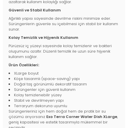
azaltarak kullanım kolaylığı sağlar.
Güvenli ve Stabil Kullanım
Ağırlıklı yapısı sayesinde devrilme riskini minimize eder.
Sürüngenlerin güvenle su içebilmesi için stabil bir kullanım
sunar.
Kolay Temizlik ve Hijyenik Kullanım
Pürüzsüz iç yüzeyi sayesinde kolay temizlenir ve bakteri
oluşumunu azaltır. Düzenli temizlik ile uzun süre hijyenik
kullanım sağlar.
Ürün Özellikleri:
XLarge boyut
Köşe tasarımlı (space-saving) yapı
Doğal taş görünümlü dekoratif tasarım
Sürüngenler için güvenli kullanım
Kolay temizlenebilir yüzey
Stabil ve devrilmeyen yapı
Terraryum dekoruna uyumlu
Sürüngenleriniz için hem doğal hem de pratik bir su
çözümü arıyorsanız
Exo Terra Corner Water Dish XLarge
,
geniş kapasitesi ve estetik tasarımıyla mükemmel bir
seçimdir.