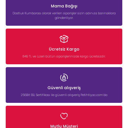
Mama Bağışı
Dostluk Kumbarası olarak verilen siparişler sizin adınıza barınaklara
gönderiliyor.
Ücretsiz Kargo
849 TL ve üzeri bütün siparişlerinizde kargo ücretsizdir.
Güvenli alışveriş
256Bit SSL Sertifikası ile güvenli alışveriş Petihtiyac.com’da
Mutlu Müşteri