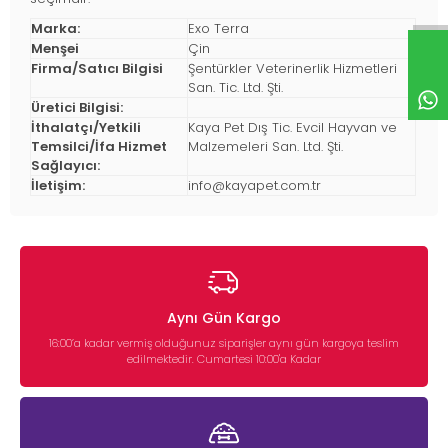
Marka:
Exo Terra
Menşei
Çin
Firma/Satıcı Bilgisi
Şentürkler Veterinerlik Hizmetleri
San. Tic. Ltd. Şti.
Üretici Bilgisi:
İthalatçı/Yetkili
Kaya Pet Dış Tic. Evcil Hayvan ve
Temsilci/İfa Hizmet
Malzemeleri San. Ltd. Şti.
Sağlayıcı:
İletişim:
info@kayapet.com.tr
Aynı Gün Kargo
16:00’a kadar vermiş olduğunuz siparişler aynı gün kargoya teslim
edilmektedir. Cumartesi 10:00'a Kadar