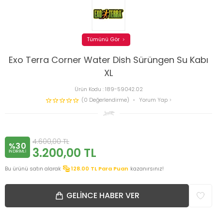
Tümünü Gör
Exo Terra Corner Water Dish Sürüngen Su Kabı
XL
Ürün Kodu :
189-59042.02
(0 Değerlendirme)
Yorum Yap
4.600,00
TL
%30
3.200,00
TL
INDIRIMLI
Bu ürünü satın alarak
128.00
TL Para Puan
kazanırsınız!
GELINCE HABER VER