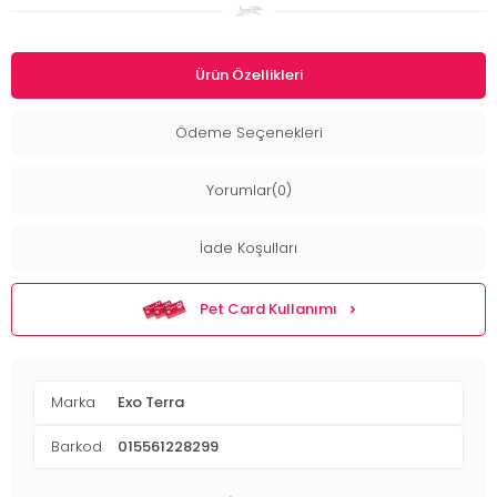
Ürün Özellikleri
Ödeme Seçenekleri
Yorumlar(0)
İade Koşulları
Pet Card Kullanımı
Marka
Exo Terra
Barkod
015561228299