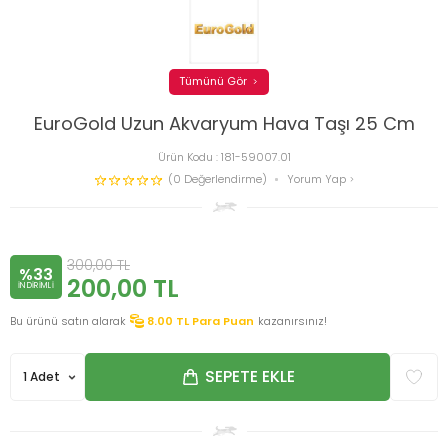
Tümünü Gör
EuroGold Uzun Akvaryum Hava Taşı 25 Cm
Ürün Kodu :
181-59007.01
(0 Değerlendirme)
Yorum Yap
300,00
TL
%33
200,00
TL
INDIRIMLI
Bu ürünü satın alarak
8.00
TL Para Puan
kazanırsınız!
SEPETE EKLE