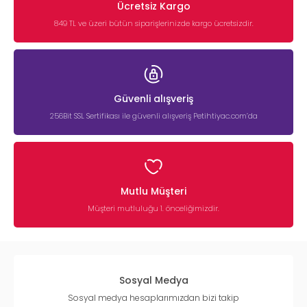
Ücretsiz Kargo
849 TL ve üzeri bütün siparişlerinizde kargo ücretsizdir.
Güvenli alışveriş
256Bit SSL Sertifikası ile güvenli alışveriş Petihtiyac.com’da
Mutlu Müşteri
Müşteri mutluluğu 1. önceliğimizdir.
Sosyal Medya
Sosyal medya hesaplarımızdan bizi takip