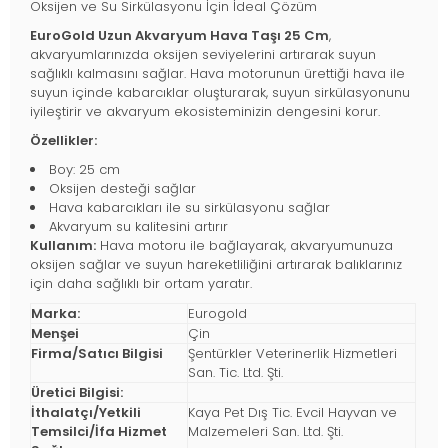
Oksijen ve Su Sirkülasyonu İçin İdeal Çözüm
EuroGold Uzun Akvaryum Hava Taşı 25 Cm
,
akvaryumlarınızda oksijen seviyelerini artırarak suyun
sağlıklı kalmasını sağlar. Hava motorunun ürettiği hava ile
suyun içinde kabarcıklar oluşturarak, suyun sirkülasyonunu
iyileştirir ve akvaryum ekosisteminizin dengesini korur.
Özellikler:
Boy: 25 cm
Oksijen desteği sağlar
Hava kabarcıkları ile su sirkülasyonu sağlar
Akvaryum su kalitesini artırır
Kullanım:
Hava motoru ile bağlayarak, akvaryumunuza
oksijen sağlar ve suyun hareketliliğini artırarak balıklarınız
için daha sağlıklı bir ortam yaratır.
Marka:
Eurogold
Menşei
Çin
Firma/Satıcı Bilgisi
Şentürkler Veterinerlik Hizmetleri
San. Tic. Ltd. Şti.
Üretici Bilgisi:
İthalatçı/Yetkili
Kaya Pet Dış Tic. Evcil Hayvan ve
Temsilci/İfa Hizmet
Malzemeleri San. Ltd. Şti.