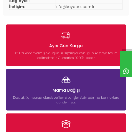
Sağlayıcı:
İletişim:
info@kayapet.com.tr
Aynı Gün Kargo
16:00’a kadar vermiş olduğunuz siparişler aynı gün kargoya teslim
edilmektedir. Cumartesi 10:00'a Kadar
Mama Bağışı
Dostluk Kumbarası olarak verilen siparişler sizin adınıza barınaklara
gönderiliyor.