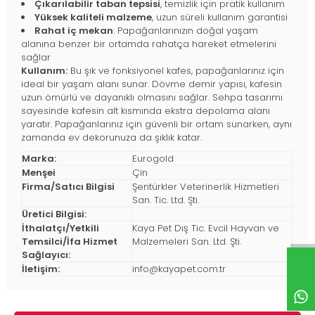
Çıkarılabilir taban tepsisi
, temizlik için pratik kullanım
Yüksek kaliteli malzeme
, uzun süreli kullanım garantisi
Rahat iç mekan
: Papağanlarınızın doğal yaşam
alanına benzer bir ortamda rahatça hareket etmelerini
sağlar
Kullanım:
Bu şık ve fonksiyonel kafes, papağanlarınız için
ideal bir yaşam alanı sunar. Dövme demir yapısı, kafesin
uzun ömürlü ve dayanıklı olmasını sağlar. Sehpa tasarımı
sayesinde kafesin alt kısmında ekstra depolama alanı
yaratır. Papağanlarınız için güvenli bir ortam sunarken, aynı
zamanda ev dekorunuza da şıklık katar.
Marka:
Eurogold
Menşei
Çin
Firma/Satıcı Bilgisi
Şentürkler Veterinerlik Hizmetleri
San. Tic. Ltd. Şti.
Üretici Bilgisi:
İthalatçı/Yetkili
Kaya Pet Dış Tic. Evcil Hayvan ve
Temsilci/İfa Hizmet
Malzemeleri San. Ltd. Şti.
Sağlayıcı:
İletişim:
info@kayapet.com.tr