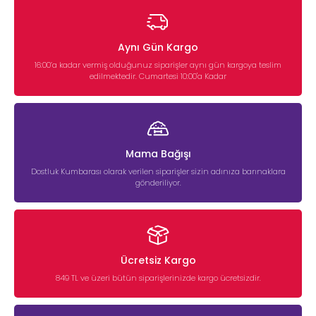
Aynı Gün Kargo
16:00’a kadar vermiş olduğunuz siparişler aynı gün kargoya teslim
edilmektedir. Cumartesi 10:00'a Kadar
Mama Bağışı
Dostluk Kumbarası olarak verilen siparişler sizin adınıza barınaklara
gönderiliyor.
Ücretsiz Kargo
849 TL ve üzeri bütün siparişlerinizde kargo ücretsizdir.