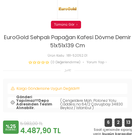
Tümünü Gör
EuroGold Sehpalı Papağan Kafesi Dövme Demir
51x51x139 Cm
Ürün Kodu :
181-52052.01
(0 Değerlendirme)
Yorum Yap
Kargo Gönderisine Uygun Değildir!!!
Gönderi
Yapılmaz!!!Depo
( Çengeldere Mah. Polonez Yolu
Adresinden Teslim
Caddesi no:64/2 Çavuşbaşı 34830
Alınabilir.
Beykoz / İstanbul )
6
:
2
:
13
5.983,00
TL
%25
4.487,90
TL
Saat içerisinde sipariş
INDIRIMLI
verin
bugün kargoda!