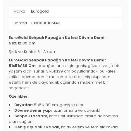
Marka
Eurogold
Barkod
1830000185143
EuroGold Sehpalı Papağan Kafesi Dövme Demir
51x51x139 Cm
Şıklık ve Konfor Bir Arada
EuroGold Sehpalı Papağan Kafesi Dövme Demir
51x51x139 Cm
, papağanlarınız için geniş, güvenli ve şık bir
yaşam alanı sunar. 51x51x139 cm boyutlarındaki bu kafes,
kaliteli dövme demir malzeme ile üretilmiş olup, hem
estetik hem de dayanıklılık açısından mükemmel bir
seçenektir.
Özellikler:
Boyutlar:
51x51x139 cm, geniş iç alan
Dövme demir yapı
, uzun ömürlü ve dayanıklı
Sehpalı tasarım
, kafes alt kısmında ekstra depolama
alanı sağlar
Geniş açılabilir kapak
, kolay erişim ve temizlik imkanı