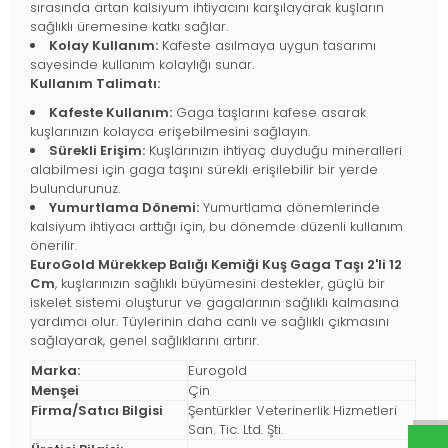
sırasında artan kalsiyum ihtiyacını karşılayarak kuşların
sağlıklı üremesine katkı sağlar.
Kolay Kullanım:
Kafeste asılmaya uygun tasarımı
sayesinde kullanım kolaylığı sunar.
Kullanım Talimatı:
Kafeste Kullanım:
Gaga taşlarını kafese asarak
kuşlarınızın kolayca erişebilmesini sağlayın.
Sürekli Erişim:
Kuşlarınızın ihtiyaç duyduğu mineralleri
alabilmesi için gaga taşını sürekli erişilebilir bir yerde
bulundurunuz.
Yumurtlama Dönemi:
Yumurtlama dönemlerinde
kalsiyum ihtiyacı arttığı için, bu dönemde düzenli kullanım
önerilir.
EuroGold Mürekkep Balığı Kemiği Kuş Gaga Taşı 2'li 12
Cm
, kuşlarınızın sağlıklı büyümesini destekler, güçlü bir
iskelet sistemi oluşturur ve gagalarının sağlıklı kalmasına
yardımcı olur. Tüylerinin daha canlı ve sağlıklı çıkmasını
sağlayarak, genel sağlıklarını artırır.
Marka:
Eurogold
Menşei
Çin
Firma/Satıcı Bilgisi
Şentürkler Veterinerlik Hizmetleri
San. Tic. Ltd. Şti.