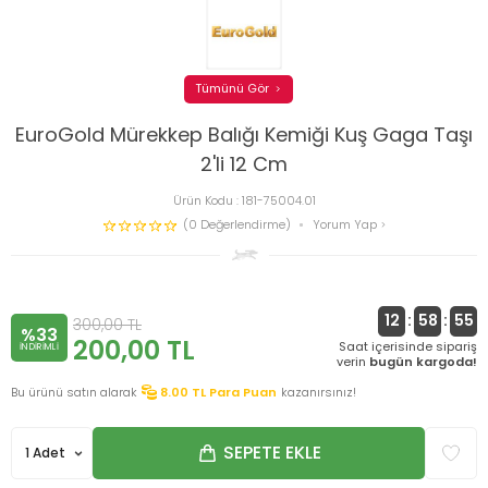
Tümünü Gör
EuroGold Mürekkep Balığı Kemiği Kuş Gaga Taşı
2'li 12 Cm
Ürün Kodu :
181-75004.01
(0 Değerlendirme)
Yorum Yap
12
:
58
:
55
300,00
TL
%33
200,00
TL
Saat içerisinde sipariş
INDIRIMLI
verin
bugün kargoda!
Bu ürünü satın alarak
8.00
TL Para Puan
kazanırsınız!
SEPETE EKLE