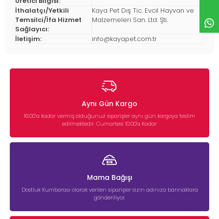
Üretici Bilgisi:
İthalatçı/Yetkili
Kaya Pet Dış Tic. Evcil Hayvan ve
Temsilci/İfa Hizmet
Malzemeleri San. Ltd. Şti.
Sağlayıcı:
İletişim:
info@kayapet.com.tr
Aynı Gün Kargo
16:00’a kadar vermiş olduğunuz siparişler aynı gün kargoya teslim
edilmektedir. Cumartesi 10:00'a Kadar
Mama Bağışı
Dostluk Kumbarası olarak verilen siparişler sizin adınıza barınaklara
gönderiliyor.