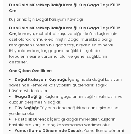
EuroGold Mürekkep Balığı Kemiği Kuş Gaga Taşı 2'li 12
Cm
Kuşlarınız İçin Doğal Kalsiyum Kaynağı
EuroGold Mürekkep Balığı Kemiği Kuş Gaga Taşı 2'li 12
Cm
, kanarya, muhabbet kuşu ve diğer kafes kuşları için
özel olarak formüle edilmiştir. Doğal mürekkep balığı
kemiğinden üretilen bu gaga taşı, kuşlarınızın mineral
ihtiyaçlarını karşılar, gaganın sağlıklı bir şekilde
törpülenmesine yardımcı olur ve genel sağlıklarını
destekler.
Öne Çıkan Özellikler:
Doğal Kalsiyum Kaynağı:
İçeriğindeki doğal kalsiyum
sayesinde kemik ve kas yapısını güçlendirir, sağlıklı
büyümeyi destekler.
Gaga Sağlığı:
Kuşların gagalarının sağlıklı kalmasını ve
düzgün gelişmesini sağlar.
Tüy Sağlığı:
Tüylerin daha sağlıklı ve canlı çıkmasına
yardımcı olur.
Hastalık Direnci:
İçerdiği doğal mineraller, kuşların
hastalıklara karşı direnç kazanmasına yardımcı olur.
Yumurtlama Döneminde Destek:
Yumurtlama dönemi