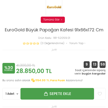
Tümünü Gör
EuroGold Büyük Papağan Kafesi 91x66x172 Cm
Ürün Kodu :
181-52059.01
(0 Değerlendirme)
Yorum Yap
9
:
13
:
59
41.300,00
TL
%30
28.850,00
TL
Saat içerisinde sipariş
INDIRIMLI
verin
bugün kargoda!
Bu ürünü satın alarak
1154.00
TL Para Puan
kazanırsınız!
SEPETE EKLE