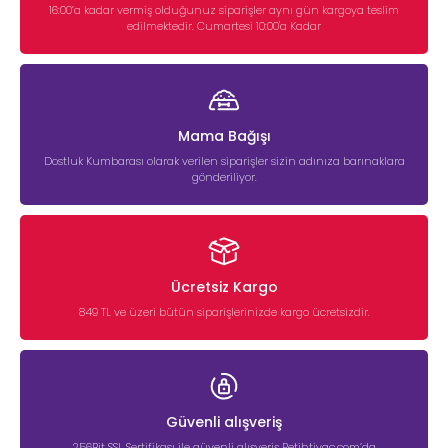
16:00’a kadar vermiş olduğunuz siparişler aynı gün kargoya teslim
edilmektedir. Cumartesi 10:00'a Kadar
Mama Bağışı
Dostluk Kumbarası olarak verilen siparişler sizin adınıza barınaklara
gönderiliyor.
Ücretsiz Kargo
849 TL ve üzeri bütün siparişlerinizde kargo ücretsizdir.
Güvenli alışveriş
256Bit SSL Sertifikası ile güvenli alışveriş Petihtiyac.com’da