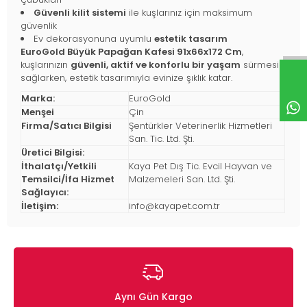
Güvenli kilit sistemi
ile kuşlarınız için maksimum
güvenlik
Ev dekorasyonuna uyumlu
estetik tasarım
EuroGold Büyük Papağan Kafesi 91x66x172 Cm
,
kuşlarınızın
güvenli, aktif ve konforlu bir yaşam
sürmesini
sağlarken, estetik tasarımıyla evinize şıklık katar.
Marka:
EuroGold
Menşei
Çin
Firma/Satıcı Bilgisi
Şentürkler Veterinerlik Hizmetleri
San. Tic. Ltd. Şti.
Üretici Bilgisi:
İthalatçı/Yetkili
Kaya Pet Dış Tic. Evcil Hayvan ve
Temsilci/İfa Hizmet
Malzemeleri San. Ltd. Şti.
Sağlayıcı:
İletişim:
info@kayapet.com.tr
Aynı Gün Kargo