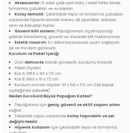
Aksesuarlar:
6 adet çelik yem kabı, 1 adet tahta tünek,
tırmanma çubukları ve su kapları.
Kolay temizlik:
Çıkarılabilir tepsi ve tırmanma çubukları
sayesinde hijyenik temizlik imkanı; alt siperlikler dökülen
yem ve kabukları toplar.
Güvenli kilit sistemi:
Papağanınızın açamayacağı
şekilde tasarlanmış, güvenli ve dayanıklı kilit mekanizması.
Estetik tasarım:
Ev dekorasyonunuza uyum sağlayan
şık ve modern görünüm.
Kurulum ve Paket İçeriği
Ürün
demonte
olarak gönderilir, kurulumu kolaydır.
Paket ölçüleri:
Koli A: 135.5 x 92 x 7.5 cm
Koli B: 89.5 x 10 x 72 cm
Kurulum sonrası ölçüler: 91 x 66 x 172 cm (üst kapak
açıldığında yükseklik)
Neden EuroGold Büyük Papağan Kafesi?
Papağanınız için
geniş, güvenli ve aktif yaşam alanı
sağlar
Tekerlekli yapısı sayesinde
kolay taşınabilir ve yer
değiştirilebilir
Hijyenik kullanım
için çıkarılabilir tepsi ve tırmanma
çubukları