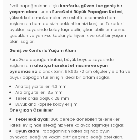
Evcil papağanlarınız için
konforlu, güvenli ve geniş bir
yaşam alanı
sunan
EuroGold Büyük Papağan Kafesi
,
yüksek kalite malzemeleri ve estetik tasarımıyla hem
kuşlarınızın hem de sizin beklentilerinizi karşılar. Tekerlekli
ayakları sayesinde kolay taşınabilir, çıkarılabilir tırmanma
çubukları ve yem-su kaplarıyla hijyenik ve aktif bir yaşam
alanı sağlar.
Geniş ve Konforlu Yaşam Alanı
EuroGold papağan kafesi, büyük boyutu sayesinde
kuşlarınızın
rahatça hareket etmesine ve oyun
oynamasına
olanak tanır. 91x66x172 cm ölçüleriyle orta ve
büyük papağan türleri için ideal bir ortam sağlar.
Ana taşıyıcı teller: 4.3 mm
Ara örgü telleri: 3.5 mm
Teller arası boşluk: 28 mm
Büyük ana kapı ile kolay erişim
Öne Çıkan Özellikler
Tekerlekli ayak:
360 derece dönebilen tekerlekler,
kafesi ev içinde istediğiniz yere kolayca taşımayı sağlar.
Oyun alanı:
Papağanınızın kafes dışında oyun
oynayabileceği ve vaktini aktif geçirebileceği özel alan.