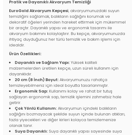
Pratik ve Dayanıklı Akvaryum Temizliği
EuroGold Akvaryum Kepçesi
, akvaryumunuzdaki suyun
temizliğini sağlamak, balıkların sağlığını korumak ve
dekoratif öğeleri yerinden hareket ettirmek için mükemmel
bir araçtır. Dayanıklı yapısı ve ergonomik tasarımı ile
akvaryum bakımını kolaylaştırır. Bu kepçe, akvaryumunuzda
ihtiyaç duyduğunuz her türlü temizlik ve bakım işlemi için
idealdir.
Ürün Özellikleri:
Dayanıklı ve Sağlam Yapı:
Yüksek kaliteli
malzemelerden üretilen kepçe, uzun süreli kullanım için
dayanıklıdır.
20 cm (8 İnch) Boyut:
Akvaryumunuzu rahatça
temizleyebilmeniz için ideal boyutta tasarlanmıştır.
Ergonomik Sap:
Kullanımı kolay ve rahat bir tutuş
sağlayan ergonomik sap, temizlik işlemini zahmetsiz hale
getirir.
Çok Yönlü Kullanım:
Akvaryumun içindeki balıkların
sağlığını bozmayacak şekilde suyun içinde bulunan atıkları,
fazla yiyecekleri ve diğer kirleri kolayca temizlemenize
olanak tanır.
Suya Dayanıklı:
Suya dayanıklı yapısı sayesinde suya