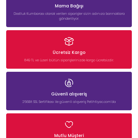
Mama Bağışı
Dostluk Kumbarası olarak verilen siparişler sizin adınıza barınaklara
gönderiliyor.
Ücretsiz Kargo
849 TL ve üzeri bütün siparişlerinizde kargo ücretsizdir.
Güvenli alışveriş
256Bit SSL Sertifikası ile güvenli alışveriş Petihtiyac.com’da
Mutlu Müşteri