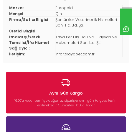
Marka:
Eurogold
Menşei
Çin
Firma/Satıcı Bilgisi
Şentürkler Veterinerlik Hizmetleri
San. Tic. Ltd. Şti.
Üretici Bilgisi:
İthalatçı/Yetkili
Kaya Pet Dış Tic. Evcil Hayvan ve
Temsilci/İfa Hizmet
Malzemeleri San. Ltd. Şti.
Sağlayıcı:
İletişim:
info@kayapet.com.tr
Aynı Gün Kargo
16:00’a kadar vermiş olduğunuz siparişler aynı gün kargoya teslim
edilmektedir. Cumartesi 10:00'a Kadar