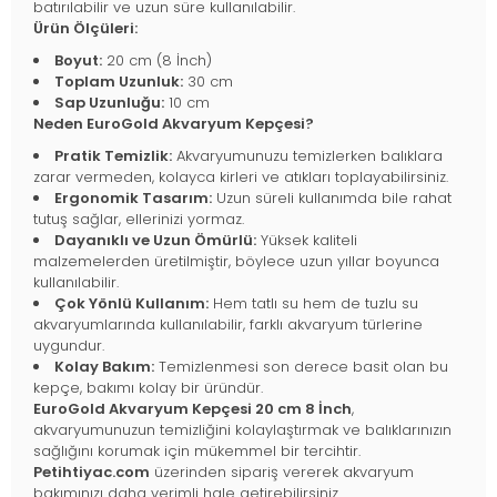
batırılabilir ve uzun süre kullanılabilir.
Ürün Ölçüleri:
Boyut:
20 cm (8 İnch)
Toplam Uzunluk:
30 cm
Sap Uzunluğu:
10 cm
Neden EuroGold Akvaryum Kepçesi?
Pratik Temizlik:
Akvaryumunuzu temizlerken balıklara
zarar vermeden, kolayca kirleri ve atıkları toplayabilirsiniz.
Ergonomik Tasarım:
Uzun süreli kullanımda bile rahat
tutuş sağlar, ellerinizi yormaz.
Dayanıklı ve Uzun Ömürlü:
Yüksek kaliteli
malzemelerden üretilmiştir, böylece uzun yıllar boyunca
kullanılabilir.
Çok Yönlü Kullanım:
Hem tatlı su hem de tuzlu su
akvaryumlarında kullanılabilir, farklı akvaryum türlerine
uygundur.
Kolay Bakım:
Temizlenmesi son derece basit olan bu
kepçe, bakımı kolay bir üründür.
EuroGold Akvaryum Kepçesi 20 cm 8 İnch
,
akvaryumunuzun temizliğini kolaylaştırmak ve balıklarınızın
sağlığını korumak için mükemmel bir tercihtir.
Petihtiyac.com
üzerinden sipariş vererek akvaryum
bakımınızı daha verimli hale getirebilirsiniz.