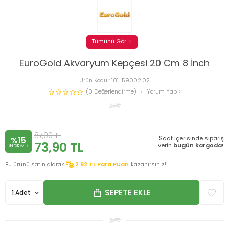
Tümünü Gör
EuroGold Akvaryum Kepçesi 20 Cm 8 İnch
Ürün Kodu :
181-59002.02
(0 Değerlendirme)
Yorum Yap
87,00
TL
Saat içerisinde sipariş
%15
73,90
TL
verin
bugün kargoda!
INDIRIMLI
Bu ürünü satın alarak
2.92
TL Para Puan
kazanırsınız!
SEPETE EKLE