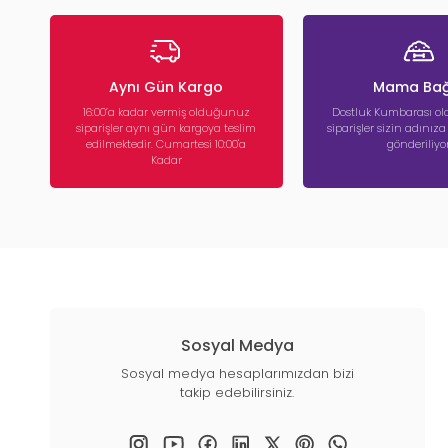
Aynı Gün Kargo
Mama Bağ
16:00’a kadar vermiş olduğunuz
Dostluk Kumbarası ola
siparişler aynı gün kargoya teslim
siparişler sizin adınız
edilmektedir. Cumartesi 10:00'a
gönderiliyor
Kadar
Sosyal Medya
Sosyal medya hesaplarımızdan bizi
takip edebilirsiniz.