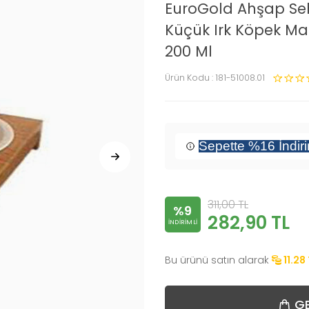
EuroGold Ahşap Seh
Küçük Irk Köpek M
200 Ml
Ürün Kodu :
181-51008.01
Sepette %16 İndir
311,00
TL
%9
282,90
TL
INDIRIMLI
Bu ürünü satın alarak
11.28
GE