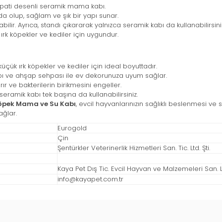
 pati desenli seramik mama kabı.
da olup, sağlam ve şık bir yapı sunar.
r. Ayrıca, standı çıkararak yalnızca seramik kabı da kullanabilirsini
ırk köpekler ve kediler için uygundur.
üçük ırk köpekler ve kediler için ideal boyuttadır.
bı ve ahşap sehpası ile ev dekorunuza uyum sağlar.
r ve bakterilerin birikmesini engeller.
seramik kabı tek başına da kullanabilirsiniz.
Köpek Mama ve Su Kabı
, evcil hayvanlarınızın sağlıklı beslenmesi 
ağlar.
Eurogold
Çin
Şentürkler Veterinerlik Hizmetleri San. Tic. Ltd. Şti.
Kaya Pet Dış Tic. Evcil Hayvan ve Malzemeleri San. Ltd
info@kayapet.com.tr