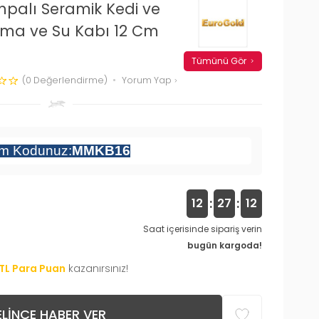
palı Seramik Kedi ve
ama ve Su Kabı 12 Cm
Tümünü Gör
(0 Değerlendirme)
Yorum Yap
im Kodunuz:
MMKB16
:
:
12
27
12
Saat içerisinde sipariş verin
bugün kargoda!
TL Para Puan
kazanırsınız!
LINCE HABER VER