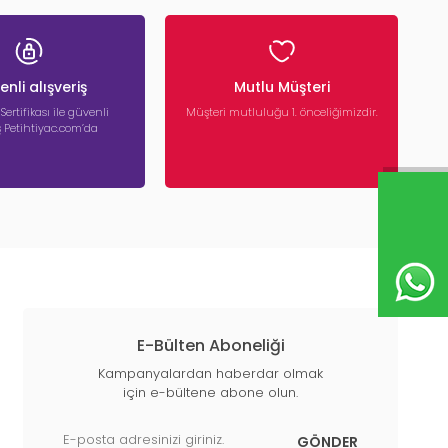
nli alışveriş
Mutlu Müşteri
 Sertifikası ile güvenli
Müşteri mutluluğu 1. önceliğimizdir.
iş Petihtiyac.com’da
E-Bülten Aboneliği
Kampanyalardan haberdar olmak
için e-bültene abone olun.