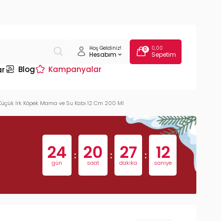
Hoş Geldiniz!
0,00
0
Hesabım
Sepetim
Blog
Kampanyalar
ar
 Küçük Irk Köpek Mama ve Su Kabı 12 Cm 200 Ml
24
20
27
11
:
:
:
gün
saat
dakika
saniye