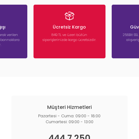
ışı
Ücretsiz Kargo
Güve
rak verilen
849 TL ve üzeri bütün
256Bit SSL
a barınaklara
siparişlerinizde kargo ücretsizdir.
alışver
.
Müşteri Hizmetleri
Pazartesi - Cuma: 09:00 - 18:00
Cumartesi: 09:00 - 13:00
444 7 250