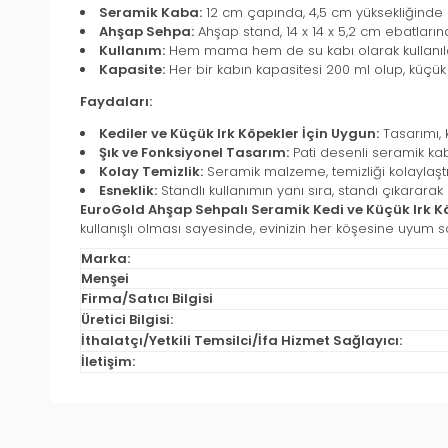
Seramik Kaba:
12 cm çapında, 4,5 cm yüksekliğinde
Ahşap Sehpa:
Ahşap stand, 14 x 14 x 5,2 cm ebatların
Kullanım:
Hem mama hem de su kabı olarak kullanılabili
Kapasite:
Her bir kabın kapasitesi 200 ml olup, küçük 
Faydaları:
Kediler ve Küçük Irk Köpekler İçin Uygun:
Tasarımı, k
Şık ve Fonksiyonel Tasarım:
Pati desenli seramik ka
Kolay Temizlik:
Seramik malzeme, temizliği kolaylaştırı
Esneklik:
Standlı kullanımın yanı sıra, standı çıkararak 
EuroGold Ahşap Sehpalı Seramik Kedi ve Küçük Irk 
kullanışlı olması sayesinde, evinizin her köşesine uyum s
Marka:
Menşei
Firma/Satıcı Bilgisi
Üretici Bilgisi:
İthalatçı/Yetkili Temsilci/İfa Hizmet Sağlayıcı:
İletişim: