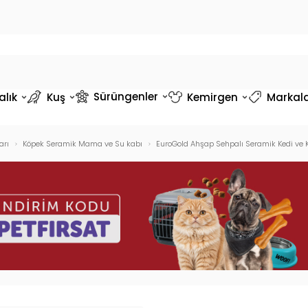
Sürüngenler
alık
Kuş
Kemirgen
Markal
arı
Köpek Seramik Mama ve Su kabı
EuroGold Ahşap Sehpalı Seramik Kedi ve