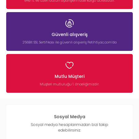
849 TL ve üzeri bütün siparişlerinizde kargo ücretsizdir.
Güvenli alışveriş
256Bit SSL Sertifikası ile güvenli alışveriş Petihtiyac.com’da
Mutlu Müşteri
Müşteri mutluluğu 1. önceliğimizdir.
Sosyal Medya
Sosyal medya hesaplarımızdan bizi takip
edebilirsiniz.