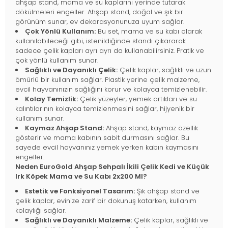
ahşap stand, mama ve su kaplarını yerinde tutarak
dökülmeleri engeller. Ahşap stand, doğal ve şık bir
görünüm sunar, ev dekorasyonunuza uyum sağlar.
Çok Yönlü Kullanım:
Bu set, mama ve su kabı olarak
kullanılabileceği gibi, istenildiğinde standı çıkararak
sadece çelik kapları ayrı ayrı da kullanabilirsiniz. Pratik ve
çok yönlü kullanım sunar.
Sağlıklı ve Dayanıklı Çelik:
Çelik kaplar, sağlıklı ve uzun
ömürlü bir kullanım sağlar. Plastik yerine çelik malzeme,
evcil hayvanınızın sağlığını korur ve kolayca temizlenebilir.
Kolay Temizlik:
Çelik yüzeyler, yemek artıkları ve su
kalıntılarının kolayca temizlenmesini sağlar, hijyenik bir
kullanım sunar.
Kaymaz Ahşap Stand:
Ahşap stand, kaymaz özellik
gösterir ve mama kabının sabit durmasını sağlar. Bu
sayede evcil hayvanınız yemek yerken kabın kaymasını
engeller.
Neden EuroGold Ahşap Sehpalı İkili Çelik Kedi ve Küçük
Irk Köpek Mama ve Su Kabı 2x200 Ml?
Estetik ve Fonksiyonel Tasarım:
Şık ahşap stand ve
çelik kaplar, evinize zarif bir dokunuş katarken, kullanım
kolaylığı sağlar.
Sağlıklı ve Dayanıklı Malzeme:
Çelik kaplar, sağlıklı ve