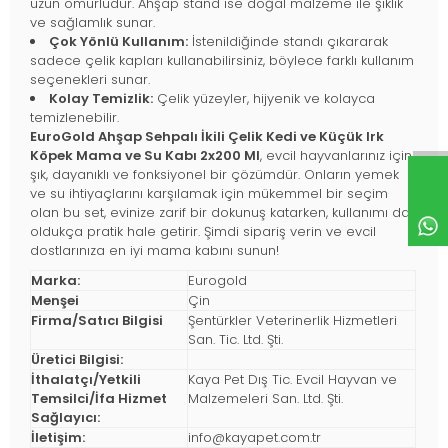
uzun ömürlüdür. Ahşap stand ise doğal malzeme ile şıklık
ve sağlamlık sunar.
Çok Yönlü Kullanım:
İstenildiğinde standı çıkararak
sadece çelik kapları kullanabilirsiniz, böylece farklı kullanım
seçenekleri sunar.
Kolay Temizlik:
Çelik yüzeyler, hijyenik ve kolayca
temizlenebilir.
EuroGold Ahşap Sehpalı İkili Çelik Kedi ve Küçük Irk
Köpek Mama ve Su Kabı 2x200 Ml
, evcil hayvanlarınız için
şık, dayanıklı ve fonksiyonel bir çözümdür. Onların yemek
ve su ihtiyaçlarını karşılamak için mükemmel bir seçim
olan bu set, evinize zarif bir dokunuş katarken, kullanımı da
oldukça pratik hale getirir. Şimdi sipariş verin ve evcil
dostlarınıza en iyi mama kabını sunun!
Marka:
Eurogold
Menşei
Çin
Firma/Satıcı Bilgisi
Şentürkler Veterinerlik Hizmetleri
San. Tic. Ltd. Şti.
Üretici Bilgisi:
İthalatçı/Yetkili
Kaya Pet Dış Tic. Evcil Hayvan ve
Temsilci/İfa Hizmet
Malzemeleri San. Ltd. Şti.
Sağlayıcı:
İletişim:
info@kayapet.com.tr