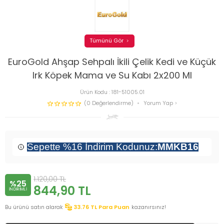
Tümünü Gör
EuroGold Ahşap Sehpalı İkili Çelik Kedi ve Küçük
Irk Köpek Mama ve Su Kabı 2x200 Ml
Ürün Kodu :
181-51005.01
(0 Değerlendirme)
Yorum Yap
Sepette %16 İndirim Kodunuz:
MMKB16
1.120,00
TL
%25
844,90
TL
INDIRIMLI
Bu ürünü satın alarak
33.76
TL Para Puan
kazanırsınız!