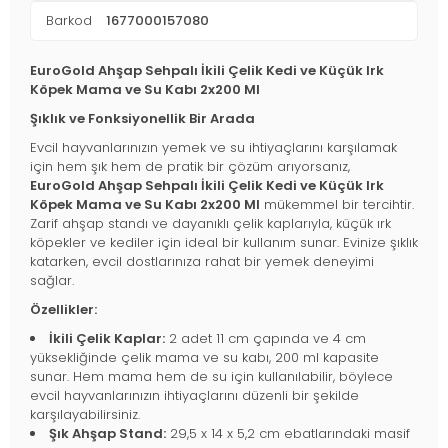
Barkod
1677000157080
EuroGold Ahşap Sehpalı İkili Çelik Kedi ve Küçük Irk
Köpek Mama ve Su Kabı 2x200 Ml
Şıklık ve Fonksiyonellik Bir Arada
Evcil hayvanlarınızın yemek ve su ihtiyaçlarını karşılamak
için hem şık hem de pratik bir çözüm arıyorsanız,
EuroGold Ahşap Sehpalı İkili Çelik Kedi ve Küçük Irk
Köpek Mama ve Su Kabı 2x200 Ml
mükemmel bir tercihtir.
Zarif ahşap standı ve dayanıklı çelik kaplarıyla, küçük ırk
köpekler ve kediler için ideal bir kullanım sunar. Evinize şıklık
katarken, evcil dostlarınıza rahat bir yemek deneyimi
sağlar.
Özellikler:
İkili Çelik Kaplar:
2 adet 11 cm çapında ve 4 cm
yüksekliğinde çelik mama ve su kabı, 200 ml kapasite
sunar. Hem mama hem de su için kullanılabilir, böylece
evcil hayvanlarınızın ihtiyaçlarını düzenli bir şekilde
karşılayabilirsiniz.
Şık Ahşap Stand:
29,5 x 14 x 5,2 cm ebatlarındaki masif