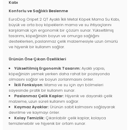
Kabı
Konforlu ve Sağlıklı Beslenme
EuroDog Oripet 2 QT Ayaklı İkili Metal Köpek Mama Su Kabı,
büyük ve orta boy köpeklerin mama ve su ihtiyaçlarını
karşılamak için ergonomik bir çözüm sunar. Yükseltilmiş
tasarımı, köpeğinizin boyun ve omurga sağlığını
desteklerken, paslanmaz çelik malzemesiyle uzun ömürlü
ve hijyenik bir kullanım sağlar.
Ürünün Öne Çıkan Özellikleri
Yükseltilmiş Ergonomik Tasarım:
Ayaklı yapısı,
köpeğinizin yemek yerken daha rahat bir pozisyonda
olmasını sağlar ve boyun zorlanmasını önler.
İkili Fonksiyon:
Mama ve su için ayrı bölmeleri
sayesinde pratik bir kullanım sunar.
Paslanmaz Çelik Kaplar:
Hijyenik ve dayanıklı çelik
malzeme, uzun süreli kullanım sağlar.
Kaymaz Ayaklar:
Ürünün sabit kalmasını sağlayarak
devrilme ve kaymayı önler.
Kolay Temizlik:
Çıkarılabilir çelik kaplar, kolayca
temizlenebilir ve hijyenik bir ortam sunar.