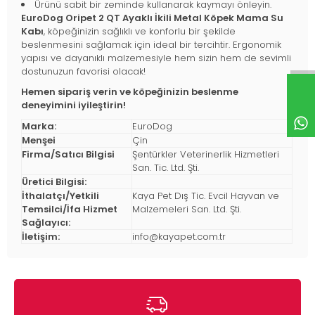
Ürünü sabit bir zeminde kullanarak kaymayı önleyin.
EuroDog Oripet 2 QT Ayaklı İkili Metal Köpek Mama Su
Kabı
, köpeğinizin sağlıklı ve konforlu bir şekilde
beslenmesini sağlamak için ideal bir tercihtir. Ergonomik
yapısı ve dayanıklı malzemesiyle hem sizin hem de sevimli
dostunuzun favorisi olacak!
Hemen sipariş verin ve köpeğinizin beslenme
deneyimini iyileştirin!
Marka:
EuroDog
Menşei
Çin
Firma/Satıcı Bilgisi
Şentürkler Veterinerlik Hizmetleri
San. Tic. Ltd. Şti.
Üretici Bilgisi:
İthalatçı/Yetkili
Kaya Pet Dış Tic. Evcil Hayvan ve
Temsilci/İfa Hizmet
Malzemeleri San. Ltd. Şti.
Sağlayıcı:
İletişim:
info@kayapet.com.tr