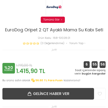
Tümünü Gör
EuroDog Oripet 2 QT Ayaklı Mama Su Kabı Seti
Ürün Kodu :
168-51028.01
(0 Değerlendirme)
Yorum Yap
6
:
55
:
55
1.770,00
TL
%20
1.415,90
TL
Saat içerisinde sipariş
INDIRIMLI
verin
bugün kargoda!
Bu ürünü satın alarak
56.60
TL Para Puan
kazanırsınız!
GELINCE HABER VER