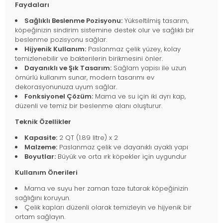
Faydaları
Sağlıklı Beslenme Pozisyonu:
Yükseltilmiş tasarım,
köpeğinizin sindirim sistemine destek olur ve sağlıklı bir
beslenme pozisyonu sağlar.
Hijyenik Kullanım:
Paslanmaz çelik yüzey, kolay
temizlenebilir ve bakterilerin birikmesini önler.
Dayanıklı ve Şık Tasarım:
Sağlam yapısı ile uzun
ömürlü kullanım sunar, modern tasarımı ev
dekorasyonunuza uyum sağlar.
Fonksiyonel Çözüm:
Mama ve su için iki ayrı kap,
düzenli ve temiz bir beslenme alanı oluşturur.
Teknik Özellikler
Kapasite:
2 QT (1.89 litre) x 2
Malzeme:
Paslanmaz çelik ve dayanıklı ayaklı yapı
Boyutlar:
Büyük ve orta ırk köpekler için uygundur
Kullanım Önerileri
Mama ve suyu her zaman taze tutarak köpeğinizin
sağlığını koruyun.
Çelik kapları düzenli olarak temizleyin ve hijyenik bir
ortam sağlayın.