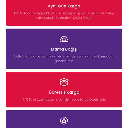
Aynı Gün Kargo
16:00’a kadar vermiş olduğunuz siparişler aynı gün kargoya teslim
edilmektedir. Cumartesi 10:00'a Kadar
Mama Bağışı
Dostluk Kumbarası olarak verilen siparişler sizin adınıza barınaklara
gönderiliyor.
Ücretsiz Kargo
849 TL ve üzeri bütün siparişlerinizde kargo ücretsizdir.