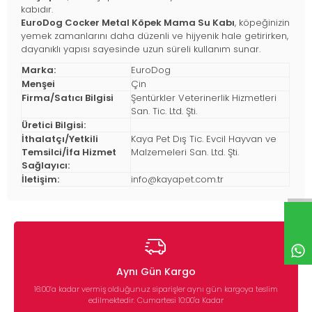
kabıdır.
EuroDog Cocker Metal Köpek Mama Su Kabı
, köpeğinizin
yemek zamanlarını daha düzenli ve hijyenik hale getirirken,
dayanıklı yapısı sayesinde uzun süreli kullanım sunar.
Marka:
EuroDog
Menşei
Çin
Firma/Satıcı Bilgisi
Şentürkler Veterinerlik Hizmetleri
San. Tic. Ltd. Şti.
Üretici Bilgisi:
İthalatçı/Yetkili
Kaya Pet Dış Tic. Evcil Hayvan ve
Temsilci/İfa Hizmet
Malzemeleri San. Ltd. Şti.
Sağlayıcı:
İletişim:
info@kayapet.com.tr
Aynı Gün Kargo
16:00’a kadar vermiş olduğunuz siparişler aynı gün kargoya teslim
edilmektedir. Cumartesi 10:00'a Kadar