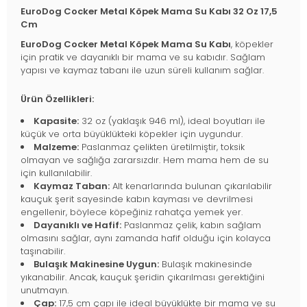
EuroDog Cocker Metal Köpek Mama Su Kabı 32 Oz 17,5
Cm
EuroDog Cocker Metal Köpek Mama Su Kabı
, köpekler
için pratik ve dayanıklı bir mama ve su kabıdır. Sağlam
yapısı ve kaymaz tabanı ile uzun süreli kullanım sağlar.
Ürün Özellikleri:
Kapasite:
32 oz (yaklaşık 946 ml), ideal boyutları ile
küçük ve orta büyüklükteki köpekler için uygundur.
Malzeme:
Paslanmaz çelikten üretilmiştir, toksik
olmayan ve sağlığa zararsızdır. Hem mama hem de su
için kullanılabilir.
Kaymaz Taban:
Alt kenarlarında bulunan çıkarılabilir
kauçuk şerit sayesinde kabın kayması ve devrilmesi
engellenir, böylece köpeğiniz rahatça yemek yer.
Dayanıklı ve Hafif:
Paslanmaz çelik, kabın sağlam
olmasını sağlar, aynı zamanda hafif olduğu için kolayca
taşınabilir.
Bulaşık Makinesine Uygun:
Bulaşık makinesinde
yıkanabilir. Ancak, kauçuk şeridin çıkarılması gerektiğini
unutmayın.
Çap:
17,5 cm çapı ile ideal büyüklükte bir mama ve su