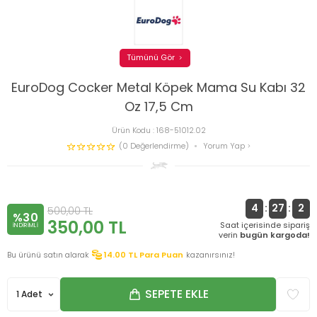
Tümünü Gör
EuroDog Cocker Metal Köpek Mama Su Kabı 32
Oz 17,5 Cm
Ürün Kodu :
168-51012.02
(0 Değerlendirme)
Yorum Yap
4
:
27
:
1
500,00
TL
%30
350,00
TL
Saat içerisinde sipariş
INDIRIMLI
verin
bugün kargoda!
Bu ürünü satın alarak
14.00
TL Para Puan
kazanırsınız!
SEPETE EKLE