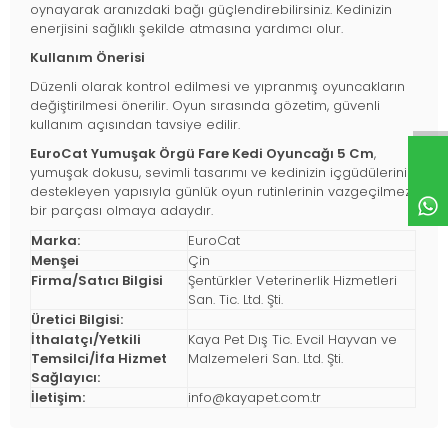
oynayarak aranızdaki bağı güçlendirebilirsiniz. Kedinizin
enerjisini sağlıklı şekilde atmasına yardımcı olur.
Kullanım Önerisi
Düzenli olarak kontrol edilmesi ve yıpranmış oyuncakların
değiştirilmesi önerilir. Oyun sırasında gözetim, güvenli
kullanım açısından tavsiye edilir.
EuroCat Yumuşak Örgü Fare Kedi Oyuncağı 5 Cm
,
yumuşak dokusu, sevimli tasarımı ve kedinizin içgüdülerini
destekleyen yapısıyla günlük oyun rutinlerinin vazgeçilmez
bir parçası olmaya adaydır.
Marka:
EuroCat
Menşei
Çin
Firma/Satıcı Bilgisi
Şentürkler Veterinerlik Hizmetleri
San. Tic. Ltd. Şti.
Üretici Bilgisi:
İthalatçı/Yetkili
Kaya Pet Dış Tic. Evcil Hayvan ve
Temsilci/İfa Hizmet
Malzemeleri San. Ltd. Şti.
Sağlayıcı:
İletişim:
info@kayapet.com.tr