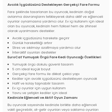
Avcılık İçgüdüsünü Destekleyen Gerçekçi Fare Formu
Fare şeklinde tasarlanan bu oyuncak, kedinizin doğal
avlanma davranışlarını tetikleyerek daha aktif ve eğlenceli
oyunlar oynamasına yardımcı olur. Ev içi kullanım için ideal
olan bu oyuncak, kedinizin hem fiziksel hem de zihinsel
olarak uyarılmasını destekler.
Avcılık içgüdüsünü harekete geçirir
Günlük hareketliliği artırır
Stres ve sıkılmayı azaltmaya yardımcı olur
İnteraktif oyunları destekler
EuroCat Yumuşak Örgü Fare Kedi Oyuncağı Özellikleri
Yumuşak örgü dokulu güvenli tasarım
5 cm ideal küçük boyut
Gerçekçi fare formu ile dikkat çekici yapı
Kediler için avcılık içgüdüsünü destekleyen oyuncak
Hafif ve kolay taşınabilir tasarım
Ev içi oyunlar için uygun kullanım
Yavru ve yetişkin kediler için ideal
Kedinizle Eğlenceli ve Aktif Oyun Zamanı
Bu oyuncak sayesinde kedinizle birlikte daha eğlenceli
vakit geçirebilir, at-getir oyunları veya saklama oyunları