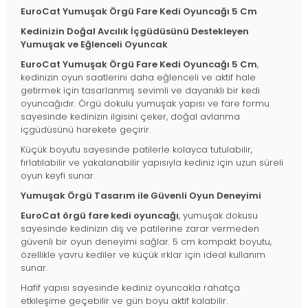
EuroCat Yumuşak Örgü Fare Kedi Oyuncağı 5 Cm
Kedinizin Doğal Avcılık İçgüdüsünü Destekleyen
Yumuşak ve Eğlenceli Oyuncak
EuroCat Yumuşak Örgü Fare Kedi Oyuncağı 5 Cm
,
kedinizin oyun saatlerini daha eğlenceli ve aktif hale
getirmek için tasarlanmış sevimli ve dayanıklı bir kedi
oyuncağıdır. Örgü dokulu yumuşak yapısı ve fare formu
sayesinde kedinizin ilgisini çeker, doğal avlanma
içgüdüsünü harekete geçirir.
Küçük boyutu sayesinde patilerle kolayca tutulabilir,
fırlatılabilir ve yakalanabilir yapısıyla kediniz için uzun süreli
oyun keyfi sunar.
Yumuşak Örgü Tasarım ile Güvenli Oyun Deneyimi
EuroCat örgü fare kedi oyuncağı
, yumuşak dokusu
sayesinde kedinizin diş ve patilerine zarar vermeden
güvenli bir oyun deneyimi sağlar. 5 cm kompakt boyutu,
özellikle yavru kediler ve küçük ırklar için ideal kullanım
sunar.
Hafif yapısı sayesinde kediniz oyuncakla rahatça
etkileşime geçebilir ve gün boyu aktif kalabilir.