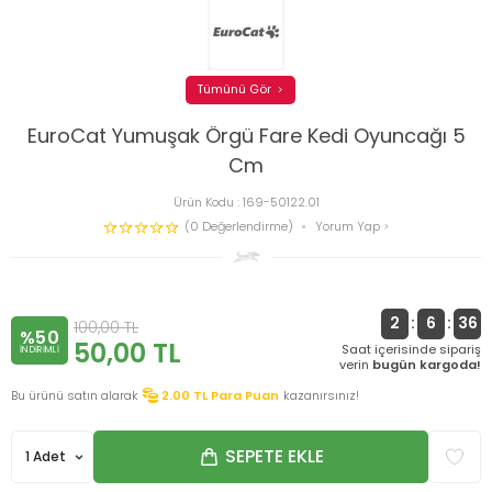
Tümünü Gör
EuroCat Yumuşak Örgü Fare Kedi Oyuncağı 5
Cm
Ürün Kodu :
169-50122.01
(0 Değerlendirme)
Yorum Yap
2
:
6
:
36
100,00
TL
%50
50,00
TL
Saat içerisinde sipariş
INDIRIMLI
verin
bugün kargoda!
Bu ürünü satın alarak
2.00
TL Para Puan
kazanırsınız!
SEPETE EKLE