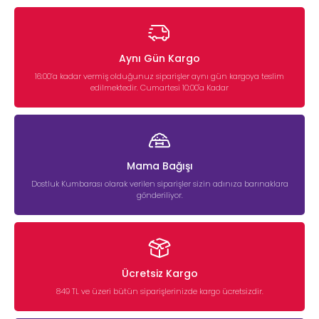
Aynı Gün Kargo
16:00’a kadar vermiş olduğunuz siparişler aynı gün kargoya teslim
edilmektedir. Cumartesi 10:00'a Kadar
Mama Bağışı
Dostluk Kumbarası olarak verilen siparişler sizin adınıza barınaklara
gönderiliyor.
Ücretsiz Kargo
849 TL ve üzeri bütün siparişlerinizde kargo ücretsizdir.