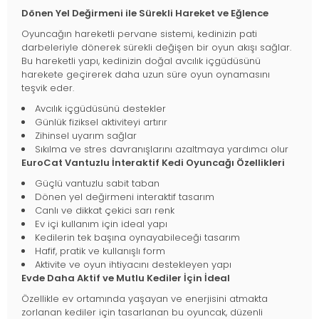
Dönen Yel Değirmeni ile Sürekli Hareket ve Eğlence
Oyuncağın hareketli pervane sistemi, kedinizin pati
darbeleriyle dönerek sürekli değişen bir oyun akışı sağlar.
Bu hareketli yapı, kedinizin doğal avcılık içgüdüsünü
harekete geçirerek daha uzun süre oyun oynamasını
teşvik eder.
Avcılık içgüdüsünü destekler
Günlük fiziksel aktiviteyi artırır
Zihinsel uyarım sağlar
Sıkılma ve stres davranışlarını azaltmaya yardımcı olur
EuroCat Vantuzlu İnteraktif Kedi Oyuncağı Özellikleri
Güçlü vantuzlu sabit taban
Dönen yel değirmeni interaktif tasarım
Canlı ve dikkat çekici sarı renk
Ev içi kullanım için ideal yapı
Kedilerin tek başına oynayabileceği tasarım
Hafif, pratik ve kullanışlı form
Aktivite ve oyun ihtiyacını destekleyen yapı
Evde Daha Aktif ve Mutlu Kediler İçin İdeal
Özellikle ev ortamında yaşayan ve enerjisini atmakta
zorlanan kediler için tasarlanan bu oyuncak, düzenli