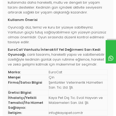
kullanımda daha hareketli, mutlu ve dengeli bir yaşam
tarzını destekler. Kedinizin gün içindeki aktivite seviyesini
artırarak sağlıklı bir yaşam alışkanlığı kazandırır.
Kullanım Önerisi
Oyuncağı düz, temiz ve kuru bir yüzeye sabitleyiniz.
Vantuzun güçlü tutuş sağlayabilmesi için yüzeyin pürüzsüz
olması önemlidir. Oyun sırasında düzenli kontrol edilmesi
tavsiye edilir.
EuroCat Vantuzlu İnteraktif Yel Değirmeni Sarı Kedi
Oyuncağı
, canlı tasarımı, hareketli yapısı ve sabitlenebilir
özelliğiyle kedinizin günlük oyun rutinine eğlence, hareket
ve zeka gelişimi katmak için mükemmel bir seçimdir.
Marka:
EuroCat
Menşei
Çin
Firma/Satıcı Bilgisi
Şentürkler Veterinerlik Hizmetleri
San. Tic. Ltd. Şti.
Üretici Bilgisi:
İthalatçı/Yetkili
Kaya Pet Dış Tic. Evcil Hayvan ve
Temsilci/İfa Hizmet
Malzemeleri San. Ltd. Şti.
Sağlayıcı:
İletişim:
info@kayapet.com.tr