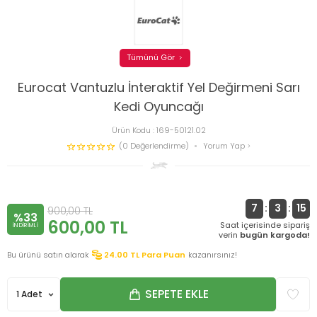
Tümünü Gör
Eurocat Vantuzlu İnteraktif Yel Değirmeni Sarı
Kedi Oyuncağı
Ürün Kodu :
169-50121.02
(0 Değerlendirme)
Yorum Yap
7
:
3
:
15
900,00
TL
%33
600,00
TL
Saat içerisinde sipariş
INDIRIMLI
verin
bugün kargoda!
Bu ürünü satın alarak
24.00
TL Para Puan
kazanırsınız!
SEPETE EKLE