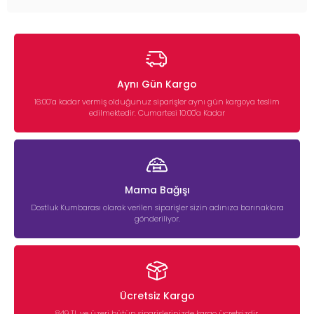
Aynı Gün Kargo
16:00’a kadar vermiş olduğunuz siparişler aynı gün kargoya teslim
edilmektedir. Cumartesi 10:00'a Kadar
Mama Bağışı
Dostluk Kumbarası olarak verilen siparişler sizin adınıza barınaklara
gönderiliyor.
Ücretsiz Kargo
849 TL ve üzeri bütün siparişlerinizde kargo ücretsizdir.